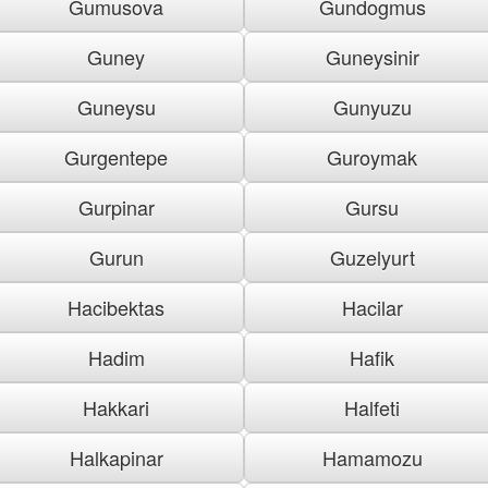
Gumusova
Gundogmus
Guney
Guneysinir
Guneysu
Gunyuzu
Gurgentepe
Guroymak
Gurpinar
Gursu
Gurun
Guzelyurt
Hacibektas
Hacilar
Hadim
Hafik
Hakkari
Halfeti
Halkapinar
Hamamozu