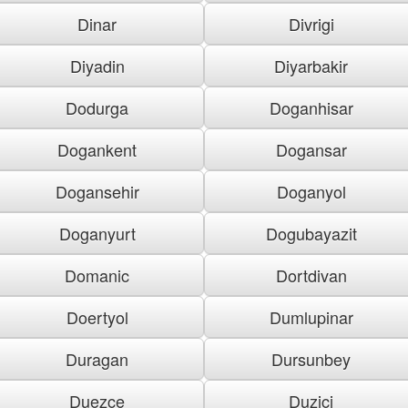
Dinar
Divrigi
Diyadin
Diyarbakir
Dodurga
Doganhisar
Dogankent
Dogansar
Dogansehir
Doganyol
Doganyurt
Dogubayazit
Domanic
Dortdivan
Doertyol
Dumlupinar
Duragan
Dursunbey
Duezce
Duzici