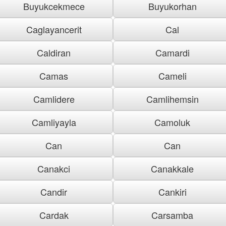
Buyukcekmece
Buyukorhan
Caglayancerit
Cal
Caldiran
Camardi
Camas
Cameli
Camlidere
Camlihemsin
Camliyayla
Camoluk
Can
Can
Canakci
Canakkale
Candir
Cankiri
Cardak
Carsamba