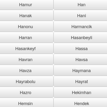
Hamur
Han
Hanak
Hani
Hanonu
Harmancik
Harran
Hasanbeyli
Hasankeyf
Hassa
Havran
Havsa
Havza
Haymana
Hayrabolu
Hayrat
Hazro
Hekimhan
Hemsin
Hendek