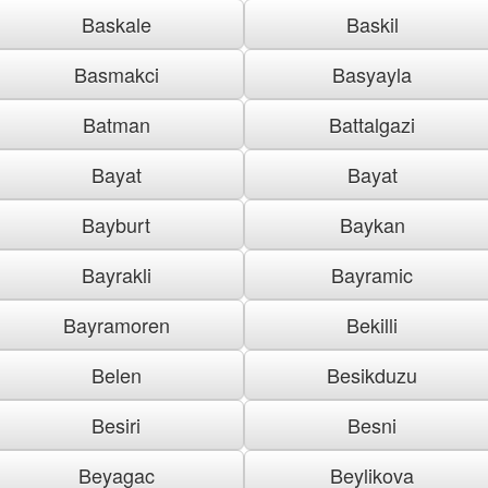
Baskale
Baskil
Basmakci
Basyayla
Batman
Battalgazi
Bayat
Bayat
Bayburt
Baykan
Bayrakli
Bayramic
Bayramoren
Bekilli
Belen
Besikduzu
Besiri
Besni
Beyagac
Beylikova