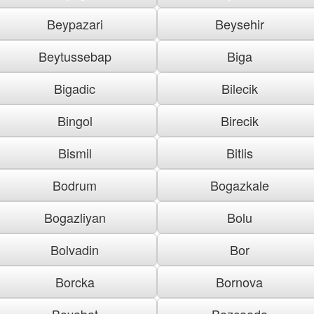
Beypazari
Beysehir
Beytussebap
Biga
Bigadic
Bilecik
Bingol
Birecik
Bismil
Bitlis
Bodrum
Bogazkale
Bogazliyan
Bolu
Bolvadin
Bor
Borcka
Bornova
Boyabat
Bozcaada