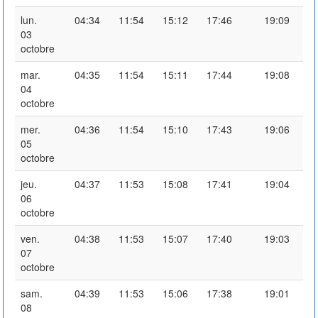
lun.
04:34
11:54
15:12
17:46
19:09
03
octobre
mar.
04:35
11:54
15:11
17:44
19:08
04
octobre
mer.
04:36
11:54
15:10
17:43
19:06
05
octobre
jeu.
04:37
11:53
15:08
17:41
19:04
06
octobre
ven.
04:38
11:53
15:07
17:40
19:03
07
octobre
sam.
04:39
11:53
15:06
17:38
19:01
08