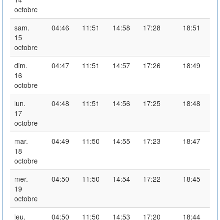
octobre
sam.
04:46
11:51
14:58
17:28
18:51
15
octobre
dim.
04:47
11:51
14:57
17:26
18:49
16
octobre
lun.
04:48
11:51
14:56
17:25
18:48
17
octobre
mar.
04:49
11:50
14:55
17:23
18:47
18
octobre
mer.
04:50
11:50
14:54
17:22
18:45
19
octobre
jeu.
04:50
11:50
14:53
17:20
18:44