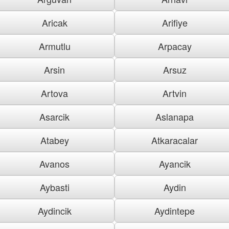
Aricak
Arifiye
Armutlu
Arpacay
Arsin
Arsuz
Artova
Artvin
Asarcik
Aslanapa
Atabey
Atkaracalar
Avanos
Ayancik
Aybasti
Aydin
Aydincik
Aydintepe