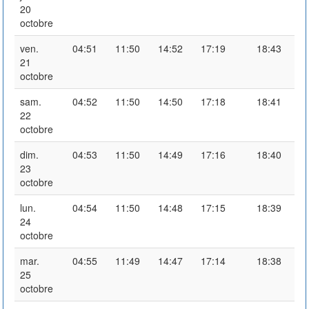
20
octobre
ven.
04:51
11:50
14:52
17:19
18:43
21
octobre
sam.
04:52
11:50
14:50
17:18
18:41
22
octobre
dim.
04:53
11:50
14:49
17:16
18:40
23
octobre
lun.
04:54
11:50
14:48
17:15
18:39
24
octobre
mar.
04:55
11:49
14:47
17:14
18:38
25
octobre