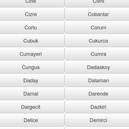
Cine
Civril
Cizre
Cobanlar
Corlu
Corum
Cubuk
Cukurca
Cumayeri
Cumra
Cungus
Dadaskoy
Daday
Dalaman
Damal
Darende
Dargecit
Dazkiri
Delice
Demirci