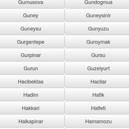
Gumusova
Gundogmus
Guney
Guneysinir
Guneysu
Gunyuzu
Gurgentepe
Guroymak
Gurpinar
Gursu
Gurun
Guzelyurt
Hacibektas
Hacilar
Hadim
Hafik
Hakkari
Halfeti
Halkapinar
Hamamozu