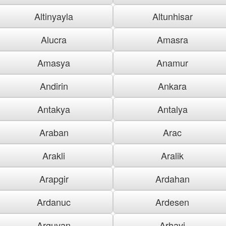
Altinyayla
Altunhisar
Alucra
Amasra
Amasya
Anamur
Andirin
Ankara
Antakya
Antalya
Araban
Arac
Arakli
Aralik
Arapgir
Ardahan
Ardanuc
Ardesen
Arguvan
Arhavi