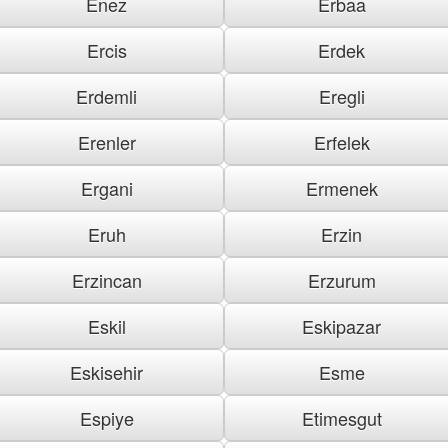
Enez
Erbaa
Ercis
Erdek
Erdemli
Eregli
Erenler
Erfelek
Ergani
Ermenek
Eruh
Erzin
Erzincan
Erzurum
Eskil
Eskipazar
Eskisehir
Esme
Espiye
Etimesgut