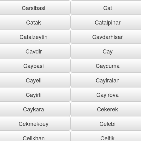
Carsibasi
Cat
Catak
Catalpinar
Catalzeytin
Cavdarhisar
Cavdir
Cay
Caybasi
Caycuma
Cayeli
Cayiralan
Cayirli
Cayirova
Caykara
Cekerek
Cekmekoey
Celebi
Celikhan
Celtik