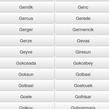
Gemlik
Genc
Gercus
Gerede
Gerger
Germencik
Gerze
Gevas
Geyve
Giresun
Gokceada
Gokcebey
Goksun
Golbasi
Golbasi
Goelcuek
Goele
Golhisar
Golkoy
Golmarmara