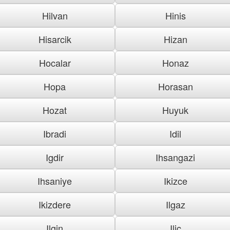
Hilvan
Hinis
Hisarcik
Hizan
Hocalar
Honaz
Hopa
Horasan
Hozat
Huyuk
Ibradi
Idil
Igdir
Ihsangazi
Ihsaniye
Ikizce
Ikizdere
Ilgaz
Ilgin
Ilic