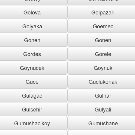
Golova
Golpazari
Golyaka
Goemec
Gonen
Gonen
Gordes
Gorele
Goynucek
Goynuk
Guce
Guclukonak
Gulagac
Gulnar
Gulsehir
Gulyali
Gumushacikoy
Gumushane