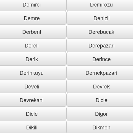
Demirci
Demirozu
Demre
Denizli
Derbent
Derebucak
Dereli
Derepazari
Derik
Derince
Derinkuyu
Dernekpazari
Develi
Devrek
Devrekani
Dicle
Dicle
Digor
Dikili
Dikmen