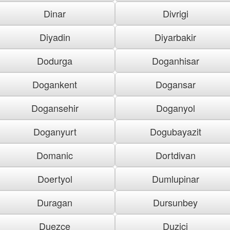
Dinar
Divrigi
Diyadin
Diyarbakir
Dodurga
Doganhisar
Dogankent
Dogansar
Dogansehir
Doganyol
Doganyurt
Dogubayazit
Domanic
Dortdivan
Doertyol
Dumlupinar
Duragan
Dursunbey
Duezce
Duzici