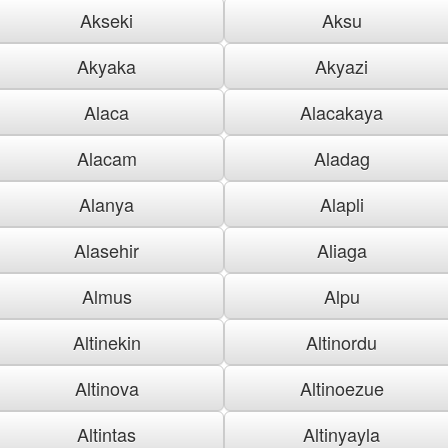
Akseki
Aksu
Akyaka
Akyazi
Alaca
Alacakaya
Alacam
Aladag
Alanya
Alapli
Alasehir
Aliaga
Almus
Alpu
Altinekin
Altinordu
Altinova
Altinoezue
Altintas
Altinyayla