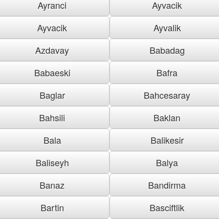
Ayranci
Ayvacik
Ayvacik
Ayvalik
Azdavay
Babadag
Babaeski
Bafra
Baglar
Bahcesaray
Bahsili
Baklan
Bala
Balikesir
Baliseyh
Balya
Banaz
Bandirma
Bartin
Basciftlik