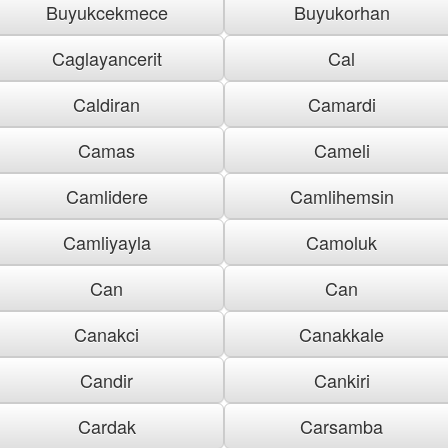
Buyukcekmece
Buyukorhan
Caglayancerit
Cal
Caldiran
Camardi
Camas
Cameli
Camlidere
Camlihemsin
Camliyayla
Camoluk
Can
Can
Canakci
Canakkale
Candir
Cankiri
Cardak
Carsamba