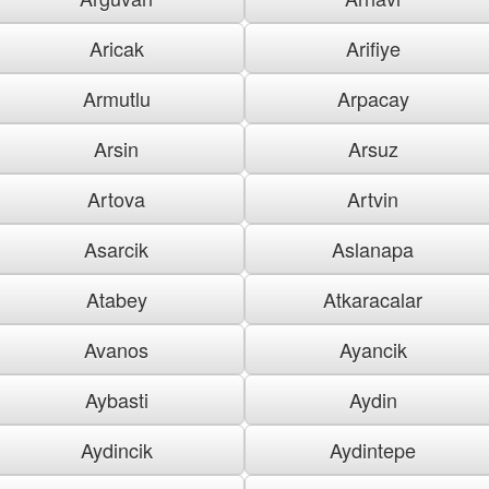
Aricak
Arifiye
Armutlu
Arpacay
Arsin
Arsuz
Artova
Artvin
Asarcik
Aslanapa
Atabey
Atkaracalar
Avanos
Ayancik
Aybasti
Aydin
Aydincik
Aydintepe