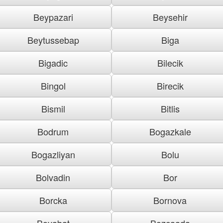
Beypazari
Beysehir
Beytussebap
Biga
Bigadic
Bilecik
Bingol
Birecik
Bismil
Bitlis
Bodrum
Bogazkale
Bogazliyan
Bolu
Bolvadin
Bor
Borcka
Bornova
Boyabat
Bozcaada