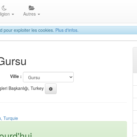
ligion
Autres
d pour exploiter les cookies.
Plus d'infos.
 Gursu
Ville :
şleri Başkanlığı, Turkey
u, Turquie
ourd'hui