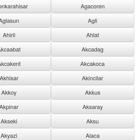
onkarahisar
Agacoren
Aglasun
Agli
Ahirli
Ahlat
Akcaabat
Akcadag
Akcakent
Akcakoca
Akhisar
Akincilar
Akkoy
Akkus
Akpinar
Aksaray
Akseki
Aksu
Akyazi
Alaca