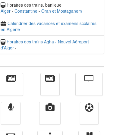
Horaires des trains, banlieue
Alger
-
Constantine
-
Oran et Mostaganem
Calendrier des vacances et examens scolaires
en Algérie
Horaires des trains Agha - Nouvel Aéroport
d'Alger
-
Actualité
الأخبار
Télévision
Radio
Vidéos
Sport