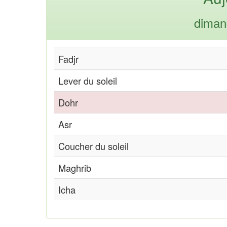
diman
Fadjr
Lever du soleil
Dohr
Asr
Coucher du soleil
Maghrib
Icha