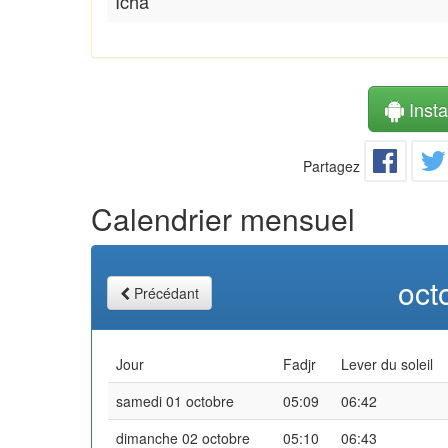
Icha
Instal
Partagez
Calendrier mensuel
oct
Précédant
Jour
Fadjr
Lever du soleil
samedi 01 octobre
05:09
06:42
dimanche 02 octobre
05:10
06:43