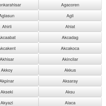
onkarahisar
Agacoren
Aglasun
Agli
Ahirli
Ahlat
Akcaabat
Akcadag
Akcakent
Akcakoca
Akhisar
Akincilar
Akkoy
Akkus
Akpinar
Aksaray
Akseki
Aksu
Akyazi
Alaca