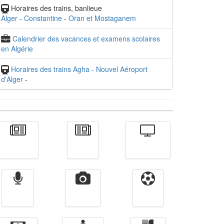
Horaires des trains, banlieue
Alger
-
Constantine
-
Oran et Mostaganem
Calendrier des vacances et examens scolaires
en Algérie
Horaires des trains Agha - Nouvel Aéroport
d'Alger
-
Actualité
الأخبار
Télévision
Radio
Vidéos
Sport