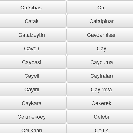
Carsibasi
Cat
Catak
Catalpinar
Catalzeytin
Cavdarhisar
Cavdir
Cay
Caybasi
Caycuma
Cayeli
Cayiralan
Cayirli
Cayirova
Caykara
Cekerek
Cekmekoey
Celebi
Celikhan
Celtik