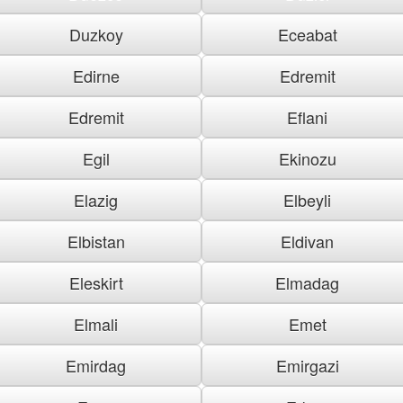
Duzkoy
Eceabat
Edirne
Edremit
Edremit
Eflani
Egil
Ekinozu
Elazig
Elbeyli
Elbistan
Eldivan
Eleskirt
Elmadag
Elmali
Emet
Emirdag
Emirgazi