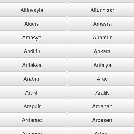
Altinyayla
Altunhisar
Alucra
Amasra
Amasya
Anamur
Andirin
Ankara
Antakya
Antalya
Araban
Arac
Arakli
Aralik
Arapgir
Ardahan
Ardanuc
Ardesen
Arguvan
Arhavi