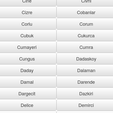
Cine
Civril
Cizre
Cobanlar
Corlu
Corum
Cubuk
Cukurca
Cumayeri
Cumra
Cungus
Dadaskoy
Daday
Dalaman
Damal
Darende
Dargecit
Dazkiri
Delice
Demirci