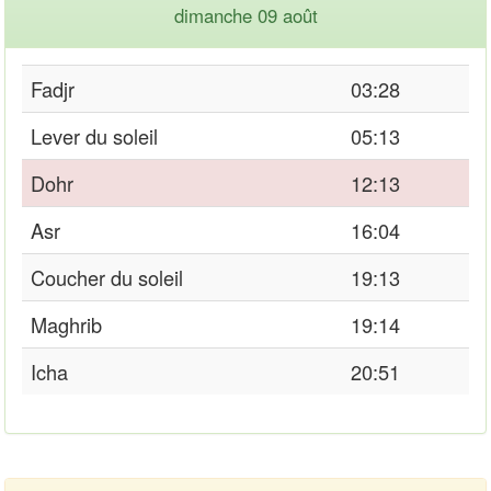
dimanche 09 août
Fadjr
03:28
Lever du soleil
05:13
Dohr
12:13
Asr
16:04
Coucher du soleil
19:13
Maghrib
19:14
Icha
20:51