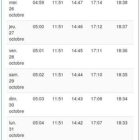
mer.
04:59
11:51
14:47
17:14
18:38
26
octobre
jeu.
05:00
11:51
14:46
17:12
18:37
27
octobre
ven.
05:01
11:51
14:45
17:11
18:36
28
octobre
sam.
05:02
11:51
14:44
17:10
18:35
29
octobre
dim.
05:03
11:51
14:43
17:08
18:34
30
octobre
lun.
05:04
11:51
14:42
17:07
18:33
31
octobre