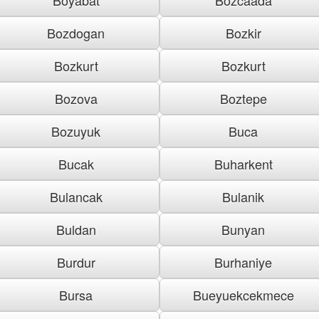
Bozdogan
Bozkir
Bozkurt
Bozkurt
Bozova
Boztepe
Bozuyuk
Buca
Bucak
Buharkent
Bulancak
Bulanik
Buldan
Bunyan
Burdur
Burhaniye
Bursa
Bueyuekcekmece