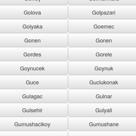
Golova
Golpazari
Golyaka
Goemec
Gonen
Gonen
Gordes
Gorele
Goynucek
Goynuk
Guce
Guclukonak
Gulagac
Gulnar
Gulsehir
Gulyali
Gumushacikoy
Gumushane