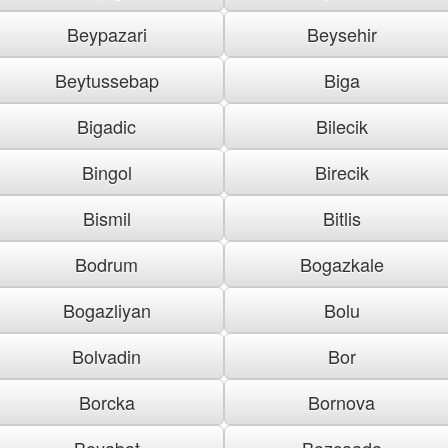
Beypazari
Beysehir
Beytussebap
Biga
Bigadic
Bilecik
Bingol
Birecik
Bismil
Bitlis
Bodrum
Bogazkale
Bogazliyan
Bolu
Bolvadin
Bor
Borcka
Bornova
Boyabat
Bozcaada