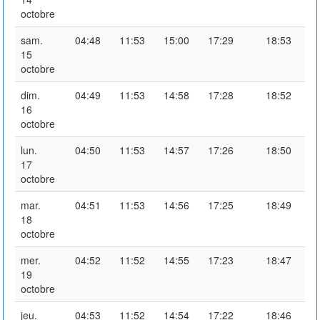
octobre
sam.
04:48
11:53
15:00
17:29
18:53
15
octobre
dim.
04:49
11:53
14:58
17:28
18:52
16
octobre
lun.
04:50
11:53
14:57
17:26
18:50
17
octobre
mar.
04:51
11:53
14:56
17:25
18:49
18
octobre
mer.
04:52
11:52
14:55
17:23
18:47
19
octobre
jeu.
04:53
11:52
14:54
17:22
18:46