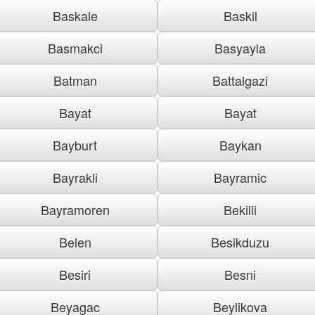
Baskale
Baskil
Basmakci
Basyayla
Batman
Battalgazi
Bayat
Bayat
Bayburt
Baykan
Bayrakli
Bayramic
Bayramoren
Bekilli
Belen
Besikduzu
Besiri
Besni
Beyagac
Beylikova