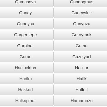
Gumusova
Gundogmus
Guney
Guneysinir
Guneysu
Gunyuzu
Gurgentepe
Guroymak
Gurpinar
Gursu
Gurun
Guzelyurt
Hacibektas
Hacilar
Hadim
Hafik
Hakkari
Halfeti
Halkapinar
Hamamozu