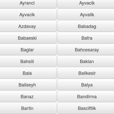
Ayranci
Ayvacik
Ayvacik
Ayvalik
Azdavay
Babadag
Babaeski
Bafra
Baglar
Bahcesaray
Bahsili
Baklan
Bala
Balikesir
Baliseyh
Balya
Banaz
Bandirma
Bartin
Basciftlik