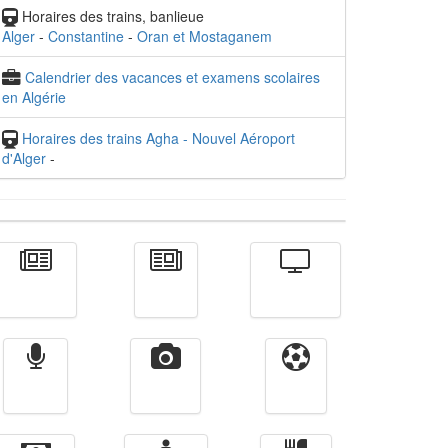
Horaires des trains, banlieue
Alger
-
Constantine
-
Oran et Mostaganem
Calendrier des vacances et examens scolaires
en Algérie
Horaires des trains Agha - Nouvel Aéroport
d'Alger
-
Actualité
الأخبار
Télévision
Radio
Vidéos
Sport