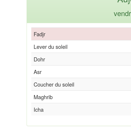
vendr
Fadjr
Lever du soleil
Dohr
Asr
Coucher du soleil
Maghrib
Icha