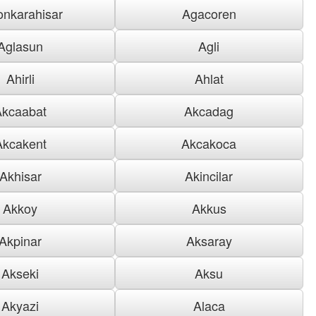
onkarahisar
Agacoren
Aglasun
Agli
Ahirli
Ahlat
Akcaabat
Akcadag
Akcakent
Akcakoca
Akhisar
Akincilar
Akkoy
Akkus
Akpinar
Aksaray
Akseki
Aksu
Akyazi
Alaca