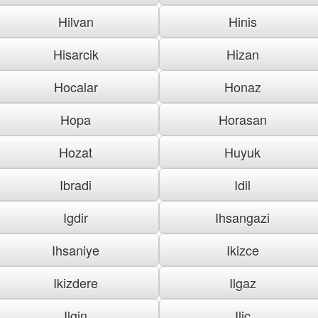
Hilvan
Hinis
Hisarcik
Hizan
Hocalar
Honaz
Hopa
Horasan
Hozat
Huyuk
Ibradi
Idil
Igdir
Ihsangazi
Ihsaniye
Ikizce
Ikizdere
Ilgaz
Ilgin
Ilic