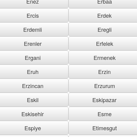
Enez
Erbaa
Ercis
Erdek
Erdemli
Eregli
Erenler
Erfelek
Ergani
Ermenek
Eruh
Erzin
Erzincan
Erzurum
Eskil
Eskipazar
Eskisehir
Esme
Espiye
Etimesgut