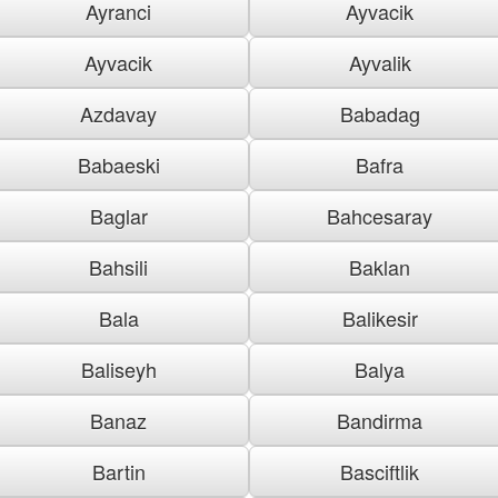
Ayranci
Ayvacik
Ayvacik
Ayvalik
Azdavay
Babadag
Babaeski
Bafra
Baglar
Bahcesaray
Bahsili
Baklan
Bala
Balikesir
Baliseyh
Balya
Banaz
Bandirma
Bartin
Basciftlik