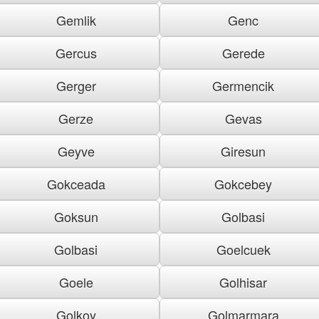
Gemlik
Genc
Gercus
Gerede
Gerger
Germencik
Gerze
Gevas
Geyve
Giresun
Gokceada
Gokcebey
Goksun
Golbasi
Golbasi
Goelcuek
Goele
Golhisar
Golkoy
Golmarmara