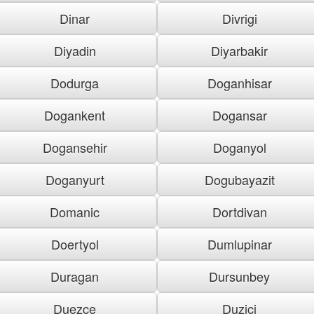
Dinar
Divrigi
Diyadin
Diyarbakir
Dodurga
Doganhisar
Dogankent
Dogansar
Dogansehir
Doganyol
Doganyurt
Dogubayazit
Domanic
Dortdivan
Doertyol
Dumlupinar
Duragan
Dursunbey
Duezce
Duzici