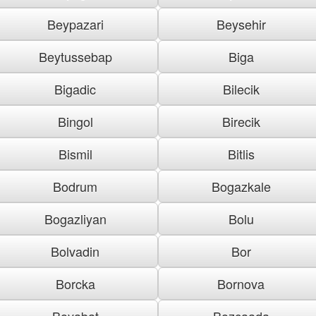
Beypazari
Beysehir
Beytussebap
Biga
Bigadic
Bilecik
Bingol
Birecik
Bismil
Bitlis
Bodrum
Bogazkale
Bogazliyan
Bolu
Bolvadin
Bor
Borcka
Bornova
Boyabat
Bozcaada