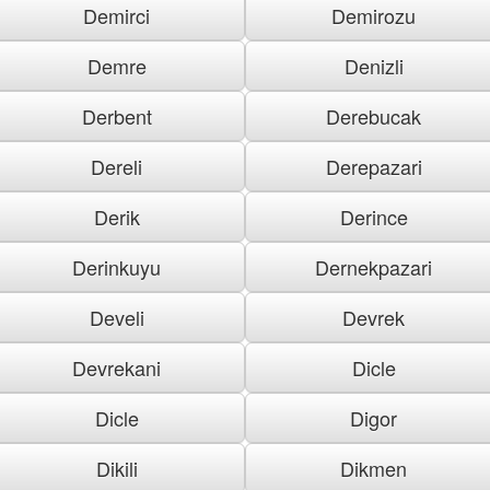
Demirci
Demirozu
Demre
Denizli
Derbent
Derebucak
Dereli
Derepazari
Derik
Derince
Derinkuyu
Dernekpazari
Develi
Devrek
Devrekani
Dicle
Dicle
Digor
Dikili
Dikmen