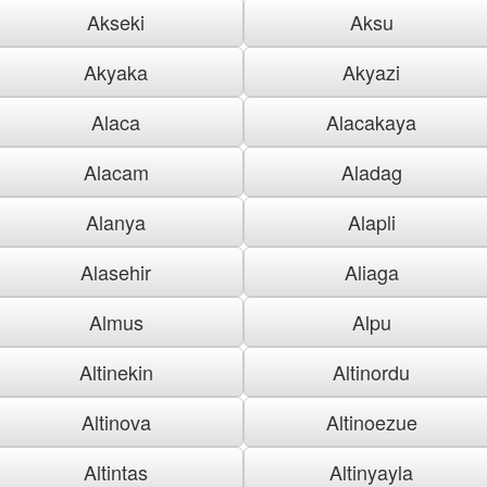
Akseki
Aksu
Akyaka
Akyazi
Alaca
Alacakaya
Alacam
Aladag
Alanya
Alapli
Alasehir
Aliaga
Almus
Alpu
Altinekin
Altinordu
Altinova
Altinoezue
Altintas
Altinyayla