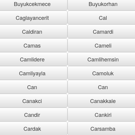
Buyukcekmece
Buyukorhan
Caglayancerit
Cal
Caldiran
Camardi
Camas
Cameli
Camlidere
Camlihemsin
Camliyayla
Camoluk
Can
Can
Canakci
Canakkale
Candir
Cankiri
Cardak
Carsamba