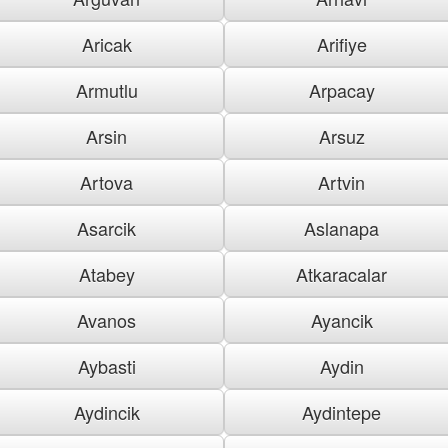
Aricak
Arifiye
Armutlu
Arpacay
Arsin
Arsuz
Artova
Artvin
Asarcik
Aslanapa
Atabey
Atkaracalar
Avanos
Ayancik
Aybasti
Aydin
Aydincik
Aydintepe