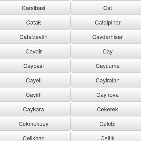
Carsibasi
Cat
Catak
Catalpinar
Catalzeytin
Cavdarhisar
Cavdir
Cay
Caybasi
Caycuma
Cayeli
Cayiralan
Cayirli
Cayirova
Caykara
Cekerek
Cekmekoey
Celebi
Celikhan
Celtik