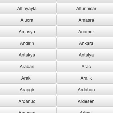
Altinyayla
Altunhisar
Alucra
Amasra
Amasya
Anamur
Andirin
Ankara
Antakya
Antalya
Araban
Arac
Arakli
Aralik
Arapgir
Ardahan
Ardanuc
Ardesen
Arguvan
Arhavi