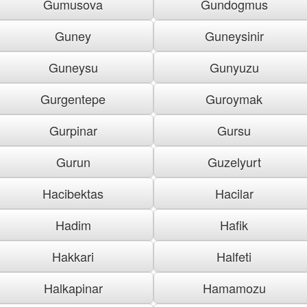
Gumusova
Gundogmus
Guney
Guneysinir
Guneysu
Gunyuzu
Gurgentepe
Guroymak
Gurpinar
Gursu
Gurun
Guzelyurt
Hacibektas
Hacilar
Hadim
Hafik
Hakkari
Halfeti
Halkapinar
Hamamozu