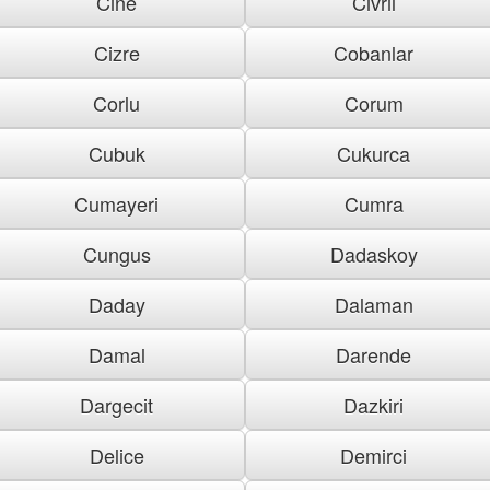
Cine
Civril
Cizre
Cobanlar
Corlu
Corum
Cubuk
Cukurca
Cumayeri
Cumra
Cungus
Dadaskoy
Daday
Dalaman
Damal
Darende
Dargecit
Dazkiri
Delice
Demirci