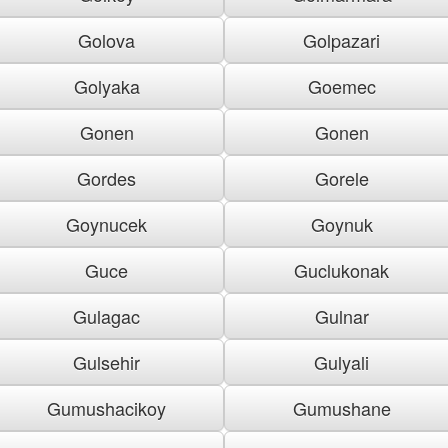
Golova
Golpazari
Golyaka
Goemec
Gonen
Gonen
Gordes
Gorele
Goynucek
Goynuk
Guce
Guclukonak
Gulagac
Gulnar
Gulsehir
Gulyali
Gumushacikoy
Gumushane