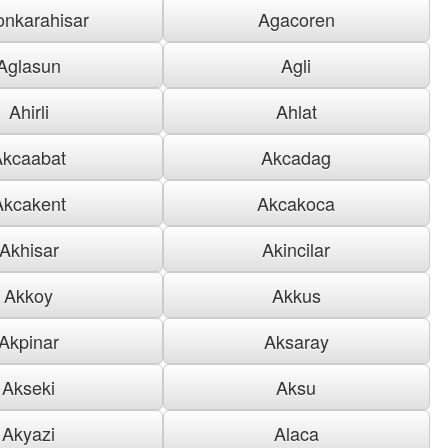
onkarahisar
Agacoren
Aglasun
Agli
Ahirli
Ahlat
Akcaabat
Akcadag
Akcakent
Akcakoca
Akhisar
Akincilar
Akkoy
Akkus
Akpinar
Aksaray
Akseki
Aksu
Akyazi
Alaca