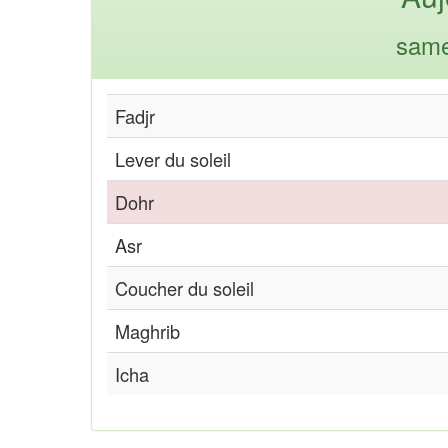
same
Fadjr
Lever du soleil
Dohr
Asr
Coucher du soleil
Maghrib
Icha