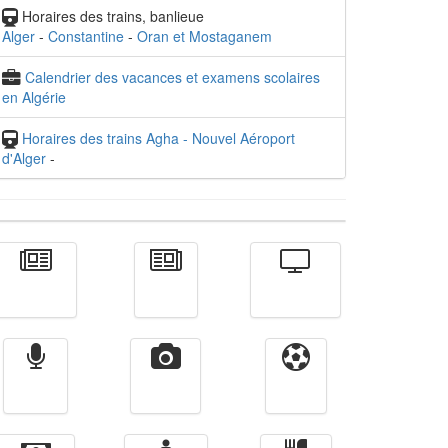
Horaires des trains, banlieue
Alger
-
Constantine
-
Oran et Mostaganem
Calendrier des vacances et examens scolaires
en Algérie
Horaires des trains Agha - Nouvel Aéroport
d'Alger
-
Actualité
الأخبار
Télévision
Radio
Vidéos
Sport