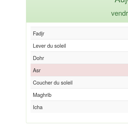
vendr
Fadjr
Lever du soleil
Dohr
Asr
Coucher du soleil
Maghrib
Icha