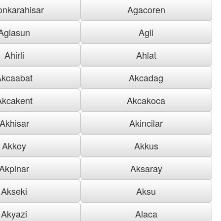
onkarahisar
Agacoren
Aglasun
Agli
Ahirli
Ahlat
Akcaabat
Akcadag
Akcakent
Akcakoca
Akhisar
Akincilar
Akkoy
Akkus
Akpinar
Aksaray
Akseki
Aksu
Akyazi
Alaca