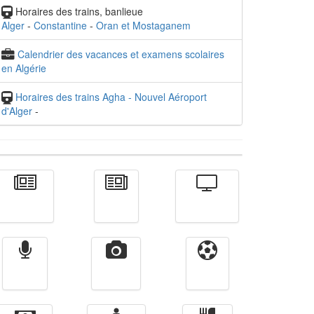
Horaires des trains, banlieue
Alger
-
Constantine
-
Oran et Mostaganem
Calendrier des vacances et examens scolaires
en Algérie
Horaires des trains Agha - Nouvel Aéroport
d'Alger
-
Actualité
الأخبار
Télévision
Radio
Vidéos
Sport