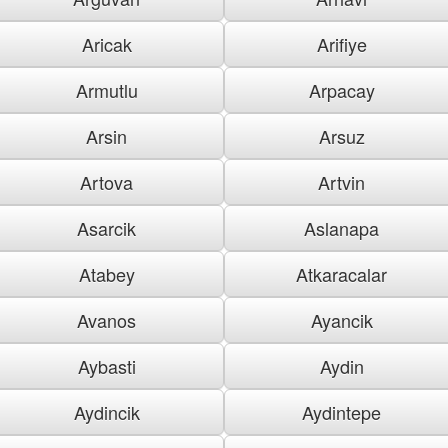
Aricak
Arifiye
Armutlu
Arpacay
Arsin
Arsuz
Artova
Artvin
Asarcik
Aslanapa
Atabey
Atkaracalar
Avanos
Ayancik
Aybasti
Aydin
Aydincik
Aydintepe