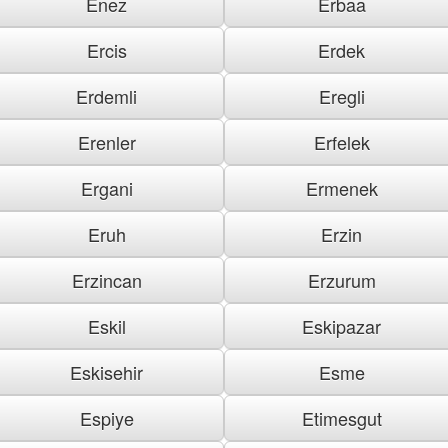
Enez
Erbaa
Ercis
Erdek
Erdemli
Eregli
Erenler
Erfelek
Ergani
Ermenek
Eruh
Erzin
Erzincan
Erzurum
Eskil
Eskipazar
Eskisehir
Esme
Espiye
Etimesgut