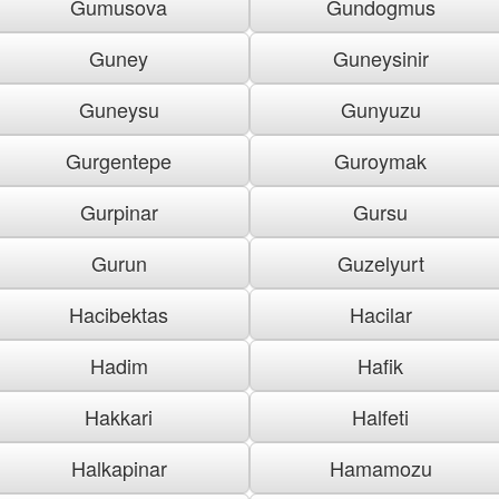
Gumusova
Gundogmus
Guney
Guneysinir
Guneysu
Gunyuzu
Gurgentepe
Guroymak
Gurpinar
Gursu
Gurun
Guzelyurt
Hacibektas
Hacilar
Hadim
Hafik
Hakkari
Halfeti
Halkapinar
Hamamozu