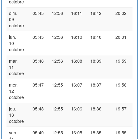
octobre
dim.
05:45
12:56
16:11
18:42
20:02
09
octobre
lun.
05:45
12:56
16:10
18:40
20:01
10
octobre
mar.
05:46
12:56
16:08
18:39
19:59
11
octobre
mer.
05:47
12:55
16:07
18:37
19:58
12
octobre
jeu.
05:48
12:55
16:06
18:36
19:57
13
octobre
ven.
05:49
12:55
16:05
18:35
19:55
14