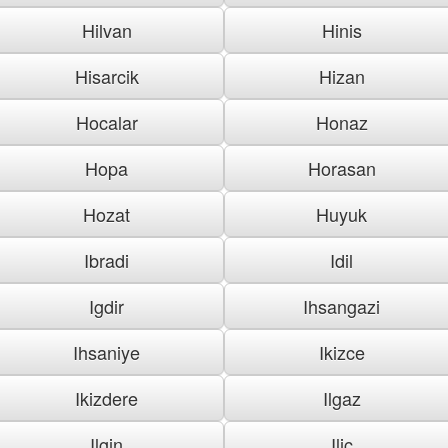
Hilvan
Hinis
Hisarcik
Hizan
Hocalar
Honaz
Hopa
Horasan
Hozat
Huyuk
Ibradi
Idil
Igdir
Ihsangazi
Ihsaniye
Ikizce
Ikizdere
Ilgaz
Ilgin
Ilic