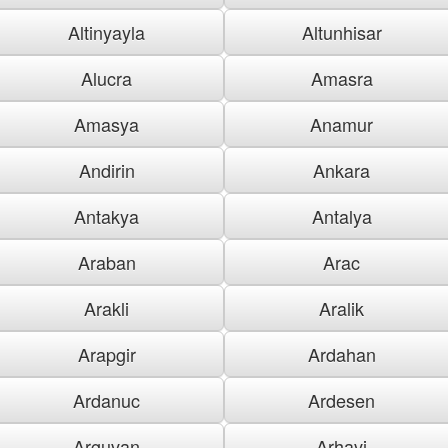
Altinyayla
Altunhisar
Alucra
Amasra
Amasya
Anamur
Andirin
Ankara
Antakya
Antalya
Araban
Arac
Arakli
Aralik
Arapgir
Ardahan
Ardanuc
Ardesen
Arguvan
Arhavi