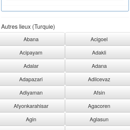
Autres lieux (Turquie)
Abana
Acigoel
Acipayam
Adakli
Adalar
Adana
Adapazari
Adilcevaz
Adiyaman
Afsin
Afyonkarahisar
Agacoren
Agin
Aglasun