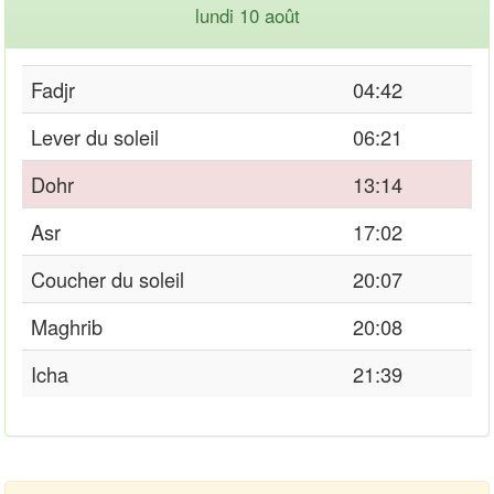
lundi 10 août
Fadjr
04:42
Lever du soleil
06:21
Dohr
13:14
Asr
17:02
Coucher du soleil
20:07
Maghrib
20:08
Icha
21:39