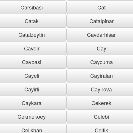
Carsibasi
Cat
Catak
Catalpinar
Catalzeytin
Cavdarhisar
Cavdir
Cay
Caybasi
Caycuma
Cayeli
Cayiralan
Cayirli
Cayirova
Caykara
Cekerek
Cekmekoey
Celebi
Celikhan
Celtik