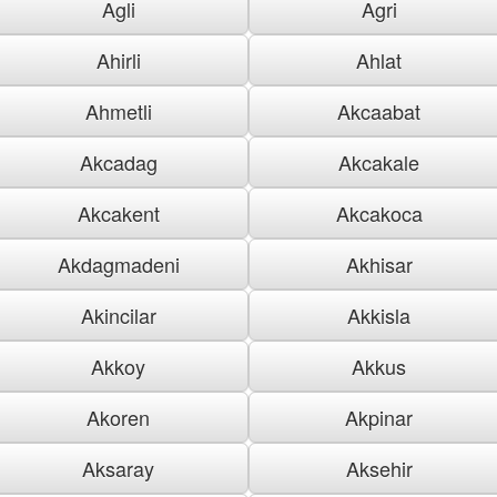
Agli
Agri
Ahirli
Ahlat
Ahmetli
Akcaabat
Akcadag
Akcakale
Akcakent
Akcakoca
Akdagmadeni
Akhisar
Akincilar
Akkisla
Akkoy
Akkus
Akoren
Akpinar
Aksaray
Aksehir