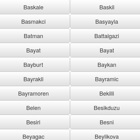
Baskale
Baskil
Basmakci
Basyayla
Batman
Battalgazi
Bayat
Bayat
Bayburt
Baykan
Bayrakli
Bayramic
Bayramoren
Bekilli
Belen
Besikduzu
Besiri
Besni
Beyagac
Beylikova