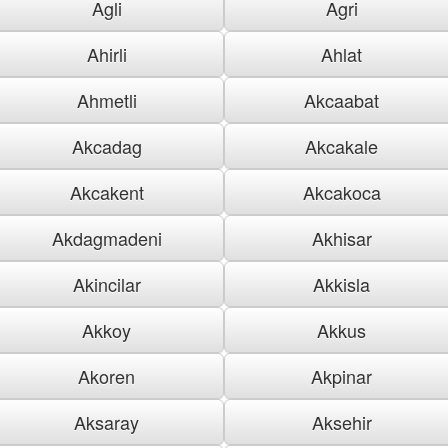
Agli
Agri
Ahirli
Ahlat
Ahmetli
Akcaabat
Akcadag
Akcakale
Akcakent
Akcakoca
Akdagmadeni
Akhisar
Akincilar
Akkisla
Akkoy
Akkus
Akoren
Akpinar
Aksaray
Aksehir