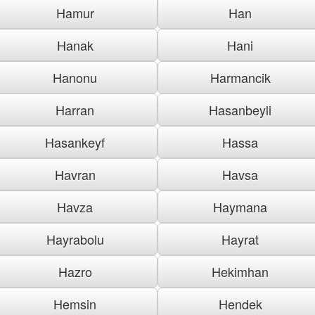
Hamur
Han
Hanak
Hani
Hanonu
Harmancik
Harran
Hasanbeyli
Hasankeyf
Hassa
Havran
Havsa
Havza
Haymana
Hayrabolu
Hayrat
Hazro
Hekimhan
Hemsin
Hendek