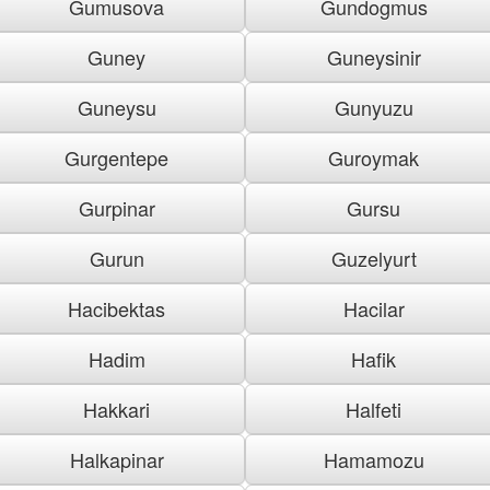
Gumusova
Gundogmus
Guney
Guneysinir
Guneysu
Gunyuzu
Gurgentepe
Guroymak
Gurpinar
Gursu
Gurun
Guzelyurt
Hacibektas
Hacilar
Hadim
Hafik
Hakkari
Halfeti
Halkapinar
Hamamozu