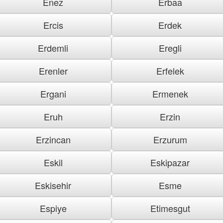
Enez
Erbaa
Ercis
Erdek
Erdemli
Eregli
Erenler
Erfelek
Ergani
Ermenek
Eruh
Erzin
Erzincan
Erzurum
Eskil
Eskipazar
Eskisehir
Esme
Espiye
Etimesgut