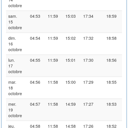
octobre
sam.
04:53
11:59
15:03
17:34
18:59
15
octobre
dim.
04:54
11:59
15:02
17:32
18:58
16
octobre
lun.
04:55
11:59
15:01
17:30
18:56
17
octobre
mar.
04:56
11:58
15:00
17:29
18:55
18
octobre
mer.
04:57
11:58
14:59
17:27
18:53
19
octobre
jeu.
04:58
11:58
14:58
17:26
18:52