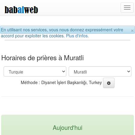
Tog
navi
×
En utilisant nos services, vous nous donnez expressément votre
accord pour exploiter les cookies.
Plus d'infos.
Horaires de prières à Muratli
Méthode : Diyanet İşleri Başkanlığı, Turkey
Aujourd'hui