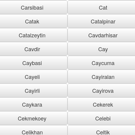
Carsibasi
Cat
Catak
Catalpinar
Catalzeytin
Cavdarhisar
Cavdir
Cay
Caybasi
Caycuma
Cayeli
Cayiralan
Cayirli
Cayirova
Caykara
Cekerek
Cekmekoey
Celebi
Celikhan
Celtik