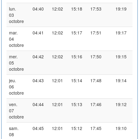
lun.
04:40
12:02
15:18
17:53
19:19
03
octobre
mar.
04:41
12:02
15:17
17:51
19:17
04
octobre
mer.
04:42
12:02
15:16
17:50
19:15
05
octobre
jeu.
04:43
12:01
15:14
17:48
19:14
06
octobre
ven.
04:44
12:01
15:13
17:46
19:12
07
octobre
sam.
04:45
12:01
15:12
17:45
19:10
08