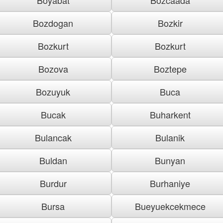
Bozdogan
Bozkir
Bozkurt
Bozkurt
Bozova
Boztepe
Bozuyuk
Buca
Bucak
Buharkent
Bulancak
Bulanik
Buldan
Bunyan
Burdur
Burhaniye
Bursa
Bueyuekcekmece