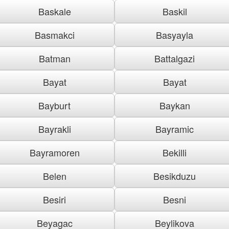
Baskale
Baskil
Basmakci
Basyayla
Batman
Battalgazi
Bayat
Bayat
Bayburt
Baykan
Bayrakli
Bayramic
Bayramoren
Bekilli
Belen
Besikduzu
Besiri
Besni
Beyagac
Beylikova