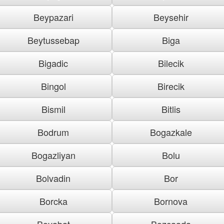
Beypazari
Beysehir
Beytussebap
Biga
Bigadic
Bilecik
Bingol
Birecik
Bismil
Bitlis
Bodrum
Bogazkale
Bogazliyan
Bolu
Bolvadin
Bor
Borcka
Bornova
Boyabat
Bozcaada