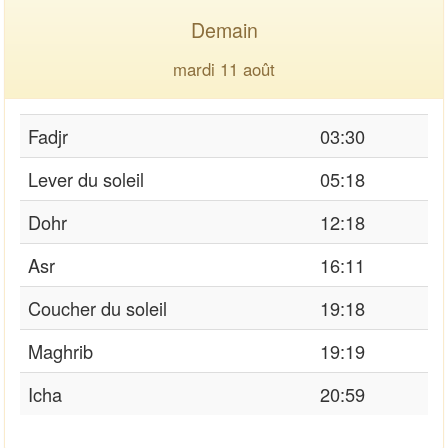
Demain
mardi 11 août
Fadjr
03:30
Lever du soleil
05:18
Dohr
12:18
Asr
16:11
Coucher du soleil
19:18
Maghrib
19:19
Icha
20:59