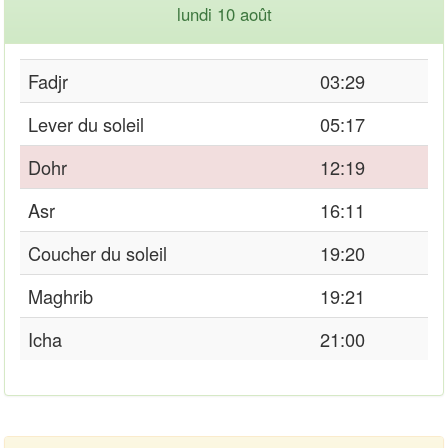
lundi 10 août
Fadjr
03:29
Lever du soleil
05:17
Dohr
12:19
Asr
16:11
Coucher du soleil
19:20
Maghrib
19:21
Icha
21:00