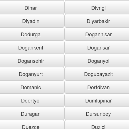
Dinar
Divrigi
Diyadin
Diyarbakir
Dodurga
Doganhisar
Dogankent
Dogansar
Dogansehir
Doganyol
Doganyurt
Dogubayazit
Domanic
Dortdivan
Doertyol
Dumlupinar
Duragan
Dursunbey
Duezce
Duzici