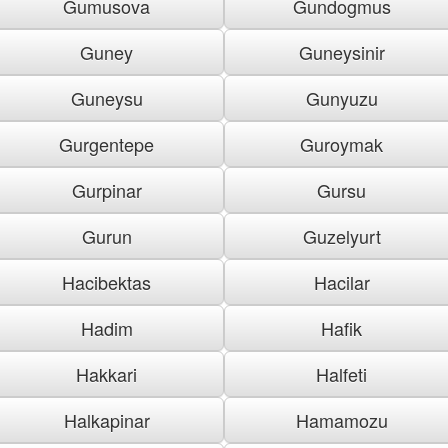
Gumusova
Gundogmus
Guney
Guneysinir
Guneysu
Gunyuzu
Gurgentepe
Guroymak
Gurpinar
Gursu
Gurun
Guzelyurt
Hacibektas
Hacilar
Hadim
Hafik
Hakkari
Halfeti
Halkapinar
Hamamozu