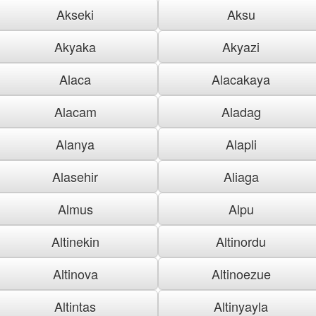
Akseki
Aksu
Akyaka
Akyazi
Alaca
Alacakaya
Alacam
Aladag
Alanya
Alapli
Alasehir
Aliaga
Almus
Alpu
Altinekin
Altinordu
Altinova
Altinoezue
Altintas
Altinyayla