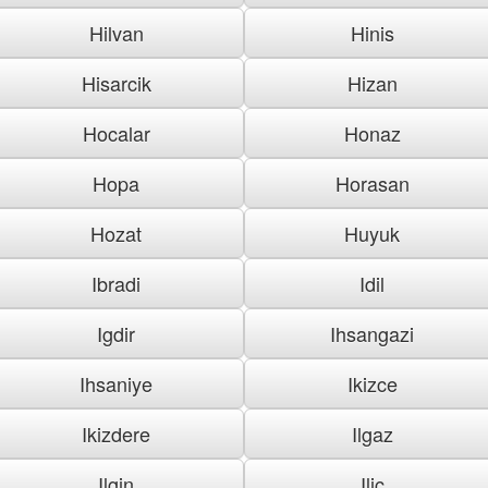
Hilvan
Hinis
Hisarcik
Hizan
Hocalar
Honaz
Hopa
Horasan
Hozat
Huyuk
Ibradi
Idil
Igdir
Ihsangazi
Ihsaniye
Ikizce
Ikizdere
Ilgaz
Ilgin
Ilic