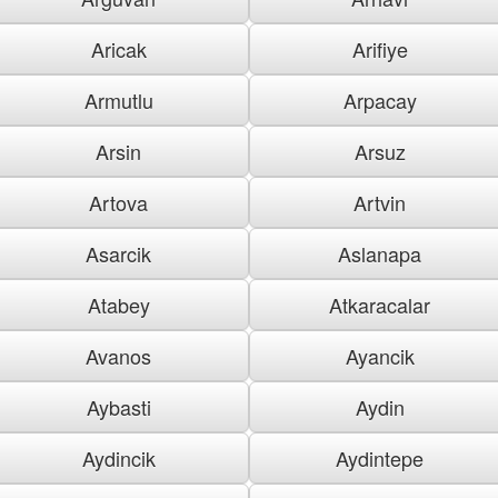
Aricak
Arifiye
Armutlu
Arpacay
Arsin
Arsuz
Artova
Artvin
Asarcik
Aslanapa
Atabey
Atkaracalar
Avanos
Ayancik
Aybasti
Aydin
Aydincik
Aydintepe