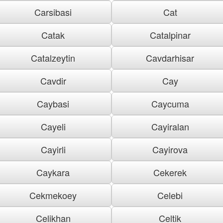
Carsibasi
Cat
Catak
Catalpinar
Catalzeytin
Cavdarhisar
Cavdir
Cay
Caybasi
Caycuma
Cayeli
Cayiralan
Cayirli
Cayirova
Caykara
Cekerek
Cekmekoey
Celebi
Celikhan
Celtik