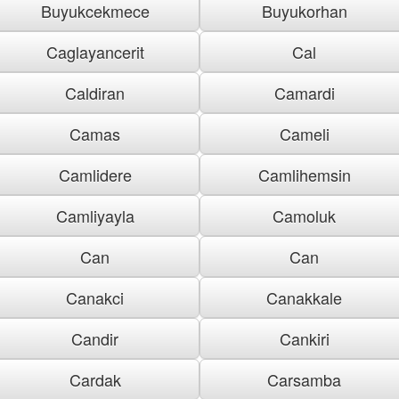
Buyukcekmece
Buyukorhan
Caglayancerit
Cal
Caldiran
Camardi
Camas
Cameli
Camlidere
Camlihemsin
Camliyayla
Camoluk
Can
Can
Canakci
Canakkale
Candir
Cankiri
Cardak
Carsamba