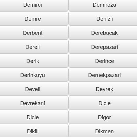
Demirci
Demirozu
Demre
Denizli
Derbent
Derebucak
Dereli
Derepazari
Derik
Derince
Derinkuyu
Dernekpazari
Develi
Devrek
Devrekani
Dicle
Dicle
Digor
Dikili
Dikmen