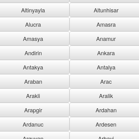
Altinyayla
Altunhisar
Alucra
Amasra
Amasya
Anamur
Andirin
Ankara
Antakya
Antalya
Araban
Arac
Arakli
Aralik
Arapgir
Ardahan
Ardanuc
Ardesen
Arguvan
Arhavi