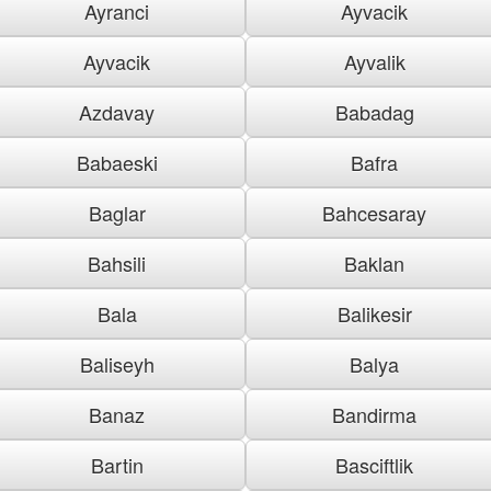
Ayranci
Ayvacik
Ayvacik
Ayvalik
Azdavay
Babadag
Babaeski
Bafra
Baglar
Bahcesaray
Bahsili
Baklan
Bala
Balikesir
Baliseyh
Balya
Banaz
Bandirma
Bartin
Basciftlik