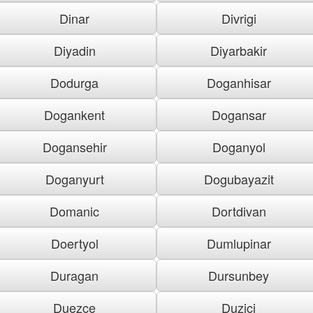
Dinar
Divrigi
Diyadin
Diyarbakir
Dodurga
Doganhisar
Dogankent
Dogansar
Dogansehir
Doganyol
Doganyurt
Dogubayazit
Domanic
Dortdivan
Doertyol
Dumlupinar
Duragan
Dursunbey
Duezce
Duzici