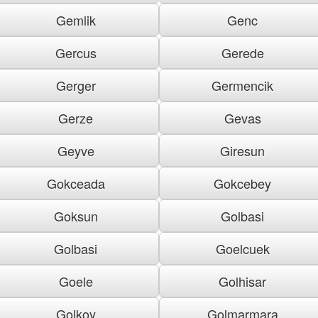
Gemlik
Genc
Gercus
Gerede
Gerger
Germencik
Gerze
Gevas
Geyve
Giresun
Gokceada
Gokcebey
Goksun
Golbasi
Golbasi
Goelcuek
Goele
Golhisar
Golkoy
Golmarmara