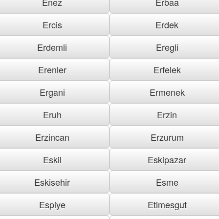
Enez
Erbaa
Ercis
Erdek
Erdemli
Eregli
Erenler
Erfelek
Ergani
Ermenek
Eruh
Erzin
Erzincan
Erzurum
Eskil
Eskipazar
Eskisehir
Esme
Espiye
Etimesgut