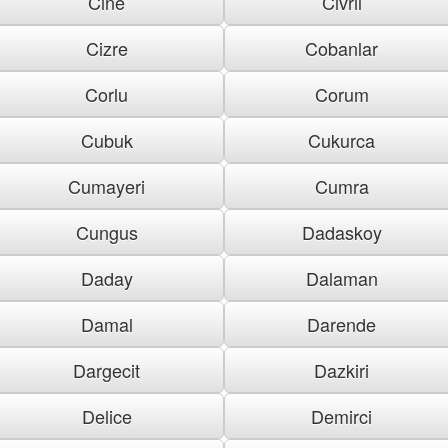
Cine
Civril
Cizre
Cobanlar
Corlu
Corum
Cubuk
Cukurca
Cumayeri
Cumra
Cungus
Dadaskoy
Daday
Dalaman
Damal
Darende
Dargecit
Dazkiri
Delice
Demirci