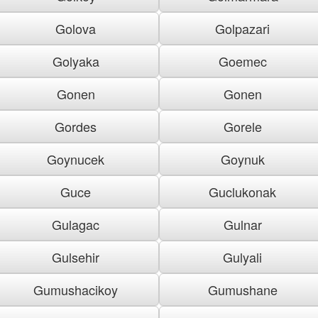
Golova
Golpazari
Golyaka
Goemec
Gonen
Gonen
Gordes
Gorele
Goynucek
Goynuk
Guce
Guclukonak
Gulagac
Gulnar
Gulsehir
Gulyali
Gumushacikoy
Gumushane