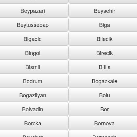
Beypazari
Beysehir
Beytussebap
Biga
Bigadic
Bilecik
Bingol
Birecik
Bismil
Bitlis
Bodrum
Bogazkale
Bogazliyan
Bolu
Bolvadin
Bor
Borcka
Bornova
Boyabat
Bozcaada