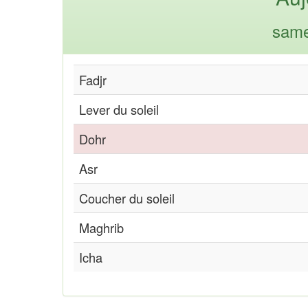
same
Fadjr
Lever du soleil
Dohr
Asr
Coucher du soleil
Maghrib
Icha