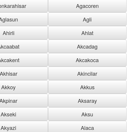
onkarahisar
Agacoren
Aglasun
Agli
Ahirli
Ahlat
Akcaabat
Akcadag
Akcakent
Akcakoca
Akhisar
Akincilar
Akkoy
Akkus
Akpinar
Aksaray
Akseki
Aksu
Akyazi
Alaca