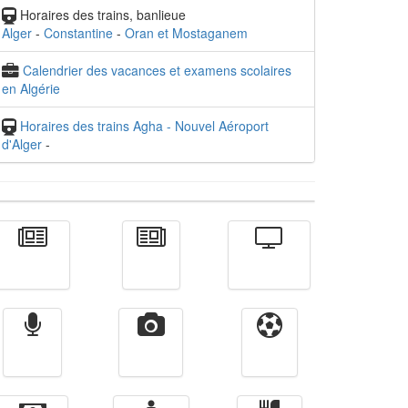
Horaires des trains, banlieue
Alger
-
Constantine
-
Oran et Mostaganem
Calendrier des vacances et examens scolaires
en Algérie
Horaires des trains Agha - Nouvel Aéroport
d'Alger
-
Actualité
الأخبار
Télévision
Radio
Vidéos
Sport