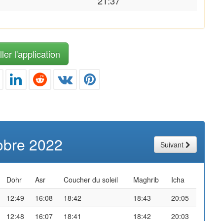
21:37
ler l'application
obre 2022
Suivant
Dohr
Asr
Coucher du soleil
Maghrib
Icha
12:49
16:08
18:42
18:43
20:05
12:48
16:07
18:41
18:42
20:03