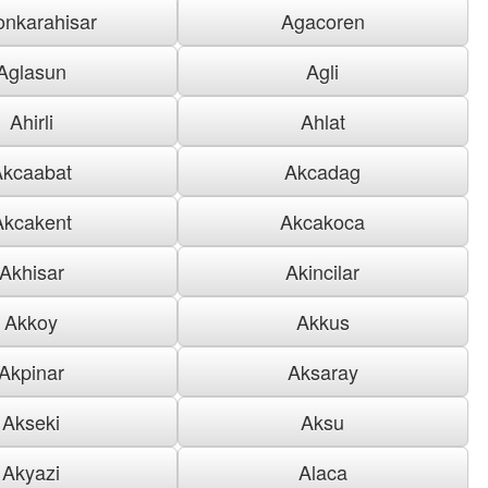
onkarahisar
Agacoren
Aglasun
Agli
Ahirli
Ahlat
Akcaabat
Akcadag
Akcakent
Akcakoca
Akhisar
Akincilar
Akkoy
Akkus
Akpinar
Aksaray
Akseki
Aksu
Akyazi
Alaca