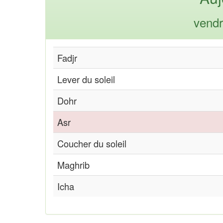
vendr
Fadjr
Lever du soleil
Dohr
Asr
Coucher du soleil
Maghrib
Icha