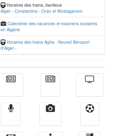
Horaires des trains, banlieue
Alger
-
Constantine
-
Oran et Mostaganem
Calendrier des vacances et examens scolaires
en Algérie
Horaires des trains Agha - Nouvel Aéroport
d'Alger
-
Actualité
الأخبار
Télévision
Radio
Vidéos
Sport