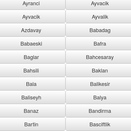
Ayranci
Ayvacik
Ayvacik
Ayvalik
Azdavay
Babadag
Babaeski
Bafra
Baglar
Bahcesaray
Bahsili
Baklan
Bala
Balikesir
Baliseyh
Balya
Banaz
Bandirma
Bartin
Basciftlik