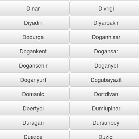
Dinar
Divrigi
Diyadin
Diyarbakir
Dodurga
Doganhisar
Dogankent
Dogansar
Dogansehir
Doganyol
Doganyurt
Dogubayazit
Domanic
Dortdivan
Doertyol
Dumlupinar
Duragan
Dursunbey
Duezce
Duzici