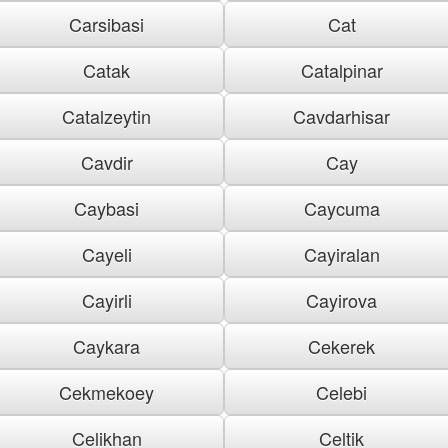
Carsibasi
Cat
Catak
Catalpinar
Catalzeytin
Cavdarhisar
Cavdir
Cay
Caybasi
Caycuma
Cayeli
Cayiralan
Cayirli
Cayirova
Caykara
Cekerek
Cekmekoey
Celebi
Celikhan
Celtik