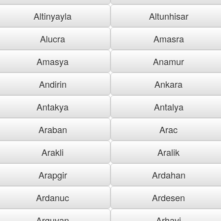
Altinyayla
Altunhisar
Alucra
Amasra
Amasya
Anamur
Andirin
Ankara
Antakya
Antalya
Araban
Arac
Arakli
Aralik
Arapgir
Ardahan
Ardanuc
Ardesen
Arguvan
Arhavi