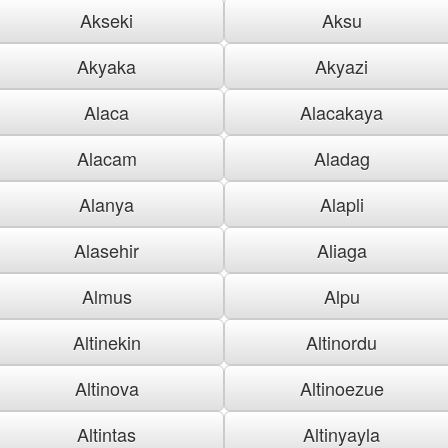
Akseki
Aksu
Akyaka
Akyazi
Alaca
Alacakaya
Alacam
Aladag
Alanya
Alapli
Alasehir
Aliaga
Almus
Alpu
Altinekin
Altinordu
Altinova
Altinoezue
Altintas
Altinyayla