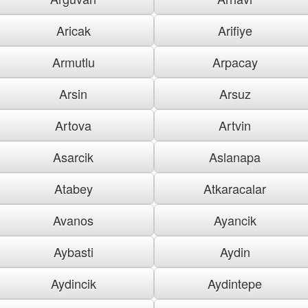
Aricak
Arifiye
Armutlu
Arpacay
Arsin
Arsuz
Artova
Artvin
Asarcik
Aslanapa
Atabey
Atkaracalar
Avanos
Ayancik
Aybasti
Aydin
Aydincik
Aydintepe