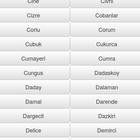
Cine
Civril
Cizre
Cobanlar
Corlu
Corum
Cubuk
Cukurca
Cumayeri
Cumra
Cungus
Dadaskoy
Daday
Dalaman
Damal
Darende
Dargecit
Dazkiri
Delice
Demirci