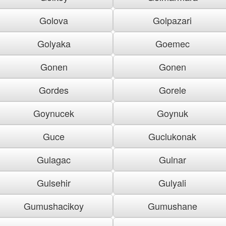
Golova
Golpazari
Golyaka
Goemec
Gonen
Gonen
Gordes
Gorele
Goynucek
Goynuk
Guce
Guclukonak
Gulagac
Gulnar
Gulsehir
Gulyali
Gumushacikoy
Gumushane