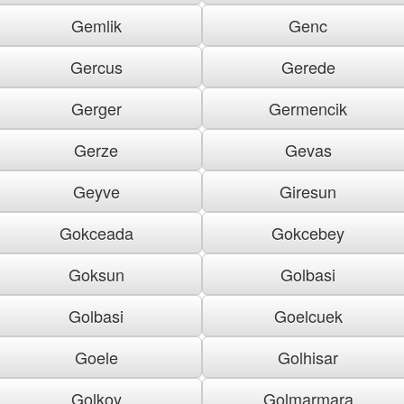
Gemlik
Genc
Gercus
Gerede
Gerger
Germencik
Gerze
Gevas
Geyve
Giresun
Gokceada
Gokcebey
Goksun
Golbasi
Golbasi
Goelcuek
Goele
Golhisar
Golkoy
Golmarmara