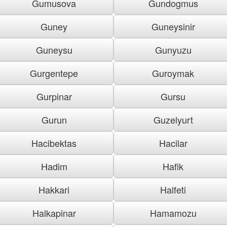
Gumusova
Gundogmus
Guney
Guneysinir
Guneysu
Gunyuzu
Gurgentepe
Guroymak
Gurpinar
Gursu
Gurun
Guzelyurt
Hacibektas
Hacilar
Hadim
Hafik
Hakkari
Halfeti
Halkapinar
Hamamozu