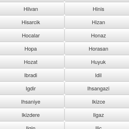
Hilvan
Hinis
Hisarcik
Hizan
Hocalar
Honaz
Hopa
Horasan
Hozat
Huyuk
Ibradi
Idil
Igdir
Ihsangazi
Ihsaniye
Ikizce
Ikizdere
Ilgaz
Ilgin
Ilic