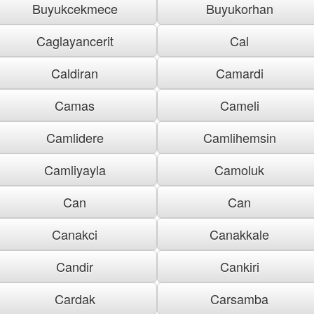
Buyukcekmece
Buyukorhan
Caglayancerit
Cal
Caldiran
Camardi
Camas
Cameli
Camlidere
Camlihemsin
Camliyayla
Camoluk
Can
Can
Canakci
Canakkale
Candir
Cankiri
Cardak
Carsamba