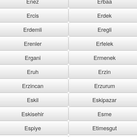
Enez
Erbaa
Ercis
Erdek
Erdemli
Eregli
Erenler
Erfelek
Ergani
Ermenek
Eruh
Erzin
Erzincan
Erzurum
Eskil
Eskipazar
Eskisehir
Esme
Espiye
Etimesgut