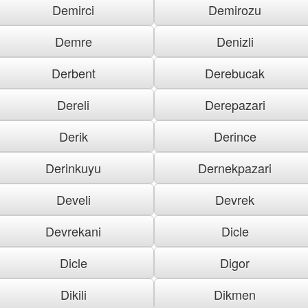
Demirci
Demirozu
Demre
Denizli
Derbent
Derebucak
Dereli
Derepazari
Derik
Derince
Derinkuyu
Dernekpazari
Develi
Devrek
Devrekani
Dicle
Dicle
Digor
Dikili
Dikmen