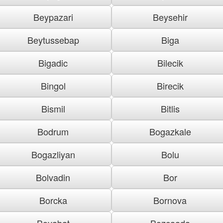
Beypazari
Beysehir
Beytussebap
Biga
Bigadic
Bilecik
Bingol
Birecik
Bismil
Bitlis
Bodrum
Bogazkale
Bogazliyan
Bolu
Bolvadin
Bor
Borcka
Bornova
Boyabat
Bozcaada