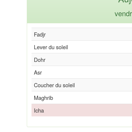
vendr
Fadjr
Lever du soleil
Dohr
Asr
Coucher du soleil
Maghrib
Icha