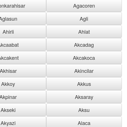
onkarahisar
Agacoren
Aglasun
Agli
Ahirli
Ahlat
Akcaabat
Akcadag
Akcakent
Akcakoca
Akhisar
Akincilar
Akkoy
Akkus
Akpinar
Aksaray
Akseki
Aksu
Akyazi
Alaca