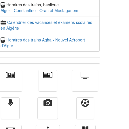
Horaires des trains, banlieue
Alger
-
Constantine
-
Oran et Mostaganem
Calendrier des vacances et examens scolaires
en Algérie
Horaires des trains Agha - Nouvel Aéroport
d'Alger
-
Actualité
الأخبار
Télévision
Radio
Vidéos
Sport