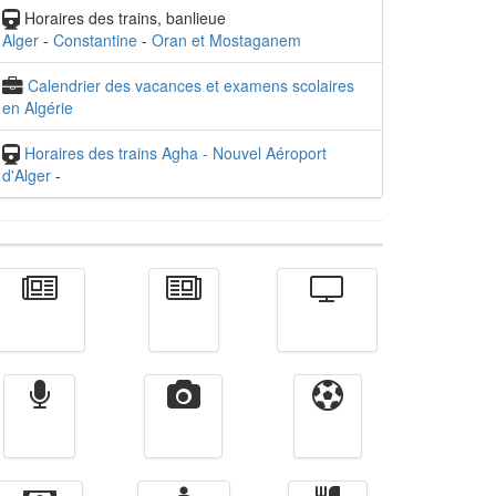
Horaires des trains, banlieue
Alger
-
Constantine
-
Oran et Mostaganem
Calendrier des vacances et examens scolaires
en Algérie
Horaires des trains Agha - Nouvel Aéroport
d'Alger
-
Actualité
الأخبار
Télévision
Radio
Vidéos
Sport