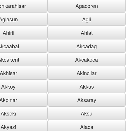
onkarahisar
Agacoren
Aglasun
Agli
Ahirli
Ahlat
Akcaabat
Akcadag
Akcakent
Akcakoca
Akhisar
Akincilar
Akkoy
Akkus
Akpinar
Aksaray
Akseki
Aksu
Akyazi
Alaca