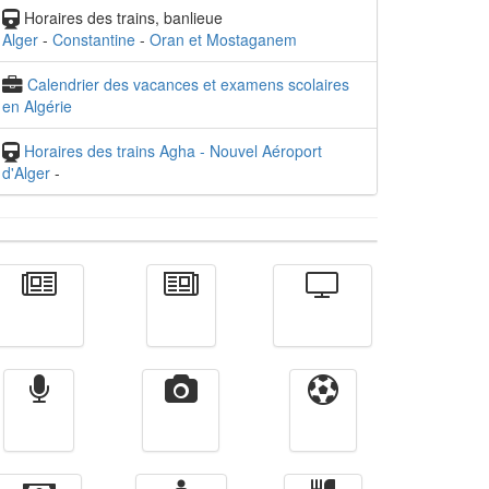
Horaires des trains, banlieue
Alger
-
Constantine
-
Oran et Mostaganem
Calendrier des vacances et examens scolaires
en Algérie
Horaires des trains Agha - Nouvel Aéroport
d'Alger
-
Actualité
الأخبار
Télévision
Radio
Vidéos
Sport