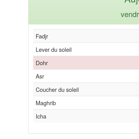
vendr
Fadjr
Lever du soleil
Dohr
Asr
Coucher du soleil
Maghrib
Icha