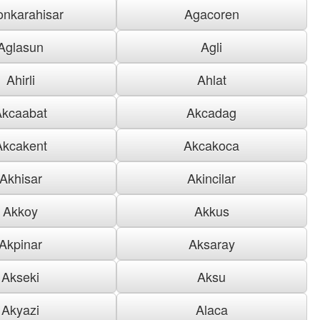
onkarahisar
Agacoren
Aglasun
Agli
Ahirli
Ahlat
Akcaabat
Akcadag
Akcakent
Akcakoca
Akhisar
Akincilar
Akkoy
Akkus
Akpinar
Aksaray
Akseki
Aksu
Akyazi
Alaca