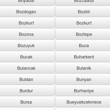
Bozdogan
Bozkir
Bozkurt
Bozkurt
Bozova
Boztepe
Bozuyuk
Buca
Bucak
Buharkent
Bulancak
Bulanik
Buldan
Bunyan
Burdur
Burhaniye
Bursa
Bueyuekcekmece