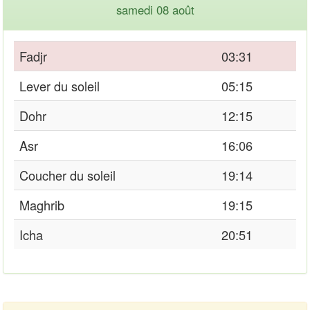
samedi 08 août
Fadjr
03:31
Lever du soleil
05:15
Dohr
12:15
Asr
16:06
Coucher du soleil
19:14
Maghrib
19:15
Icha
20:51