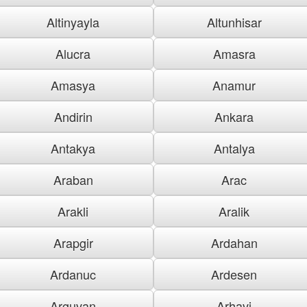
Altinyayla
Altunhisar
Alucra
Amasra
Amasya
Anamur
Andirin
Ankara
Antakya
Antalya
Araban
Arac
Arakli
Aralik
Arapgir
Ardahan
Ardanuc
Ardesen
Arguvan
Arhavi