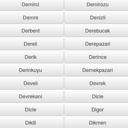
Demirci
Demirozu
Demre
Denizli
Derbent
Derebucak
Dereli
Derepazari
Derik
Derince
Derinkuyu
Dernekpazari
Develi
Devrek
Devrekani
Dicle
Dicle
Digor
Dikili
Dikmen