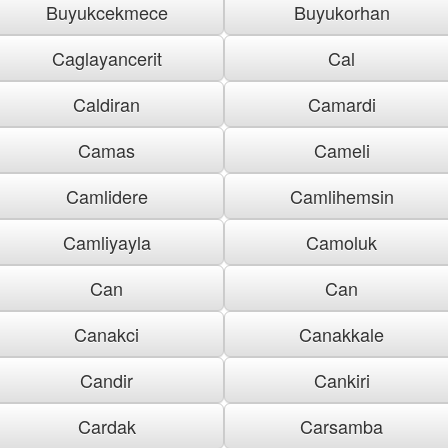
Buyukcekmece
Buyukorhan
Caglayancerit
Cal
Caldiran
Camardi
Camas
Cameli
Camlidere
Camlihemsin
Camliyayla
Camoluk
Can
Can
Canakci
Canakkale
Candir
Cankiri
Cardak
Carsamba