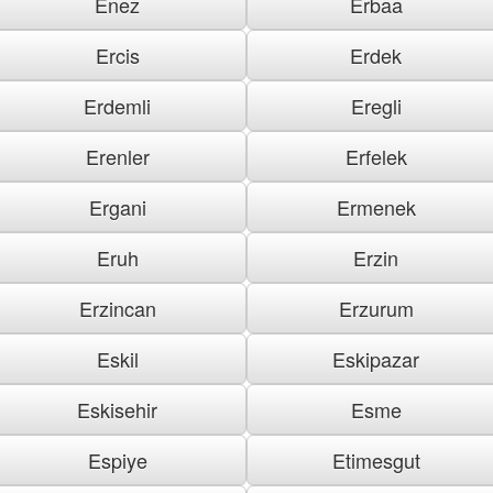
Enez
Erbaa
Ercis
Erdek
Erdemli
Eregli
Erenler
Erfelek
Ergani
Ermenek
Eruh
Erzin
Erzincan
Erzurum
Eskil
Eskipazar
Eskisehir
Esme
Espiye
Etimesgut