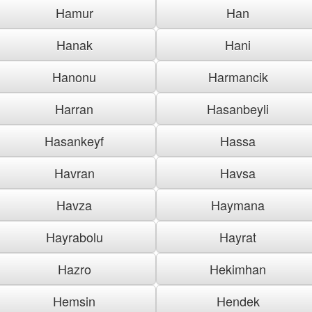
Hamur
Han
Hanak
Hani
Hanonu
Harmancik
Harran
Hasanbeyli
Hasankeyf
Hassa
Havran
Havsa
Havza
Haymana
Hayrabolu
Hayrat
Hazro
Hekimhan
Hemsin
Hendek