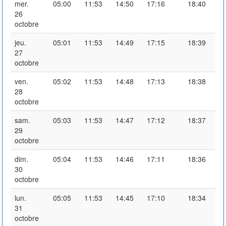
mer.
05:00
11:53
14:50
17:16
18:40
26
octobre
jeu.
05:01
11:53
14:49
17:15
18:39
27
octobre
ven.
05:02
11:53
14:48
17:13
18:38
28
octobre
sam.
05:03
11:53
14:47
17:12
18:37
29
octobre
dim.
05:04
11:53
14:46
17:11
18:36
30
octobre
lun.
05:05
11:53
14:45
17:10
18:34
31
octobre