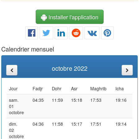
Installer l'application
Calendrier mensuel
octobre 2022
Jour
Fadjr
Dohr
Asr
Maghrib
Icha
sam.
04:35
11:59
15:18
17:53
19:16
01
octobre
dim.
04:36
11:58
15:17
17:51
19:14
02
octobre