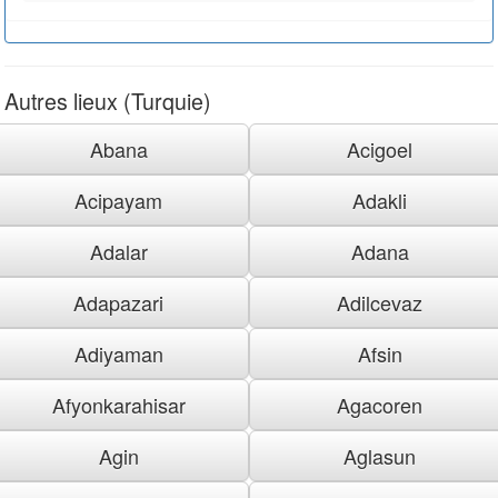
Autres lieux (Turquie)
Abana
Acigoel
Acipayam
Adakli
Adalar
Adana
Adapazari
Adilcevaz
Adiyaman
Afsin
Afyonkarahisar
Agacoren
Agin
Aglasun