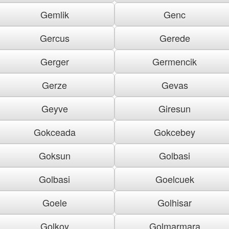
Gemlik
Genc
Gercus
Gerede
Gerger
Germencik
Gerze
Gevas
Geyve
Giresun
Gokceada
Gokcebey
Goksun
Golbasi
Golbasi
Goelcuek
Goele
Golhisar
Golkoy
Golmarmara