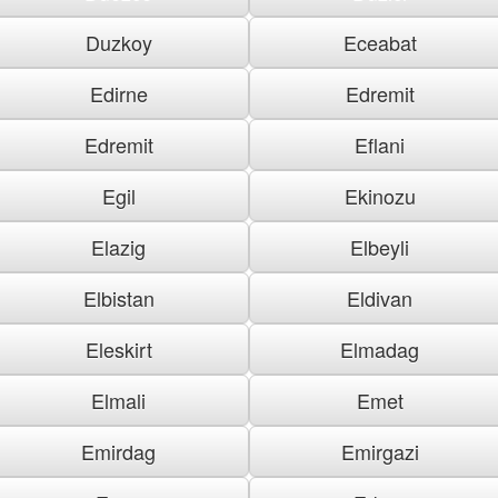
Duzkoy
Eceabat
Edirne
Edremit
Edremit
Eflani
Egil
Ekinozu
Elazig
Elbeyli
Elbistan
Eldivan
Eleskirt
Elmadag
Elmali
Emet
Emirdag
Emirgazi