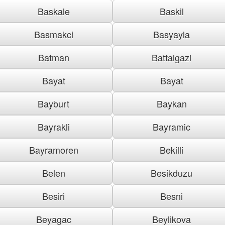
Baskale
Baskil
Basmakci
Basyayla
Batman
Battalgazi
Bayat
Bayat
Bayburt
Baykan
Bayrakli
Bayramic
Bayramoren
Bekilli
Belen
Besikduzu
Besiri
Besni
Beyagac
Beylikova