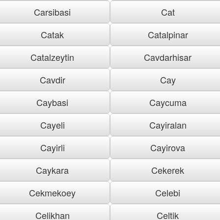
Carsibasi
Cat
Catak
Catalpinar
Catalzeytin
Cavdarhisar
Cavdir
Cay
Caybasi
Caycuma
Cayeli
Cayiralan
Cayirli
Cayirova
Caykara
Cekerek
Cekmekoey
Celebi
Celikhan
Celtik