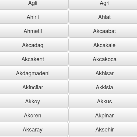
Agli
Agri
Ahirli
Ahlat
Ahmetli
Akcaabat
Akcadag
Akcakale
Akcakent
Akcakoca
Akdagmadeni
Akhisar
Akincilar
Akkisla
Akkoy
Akkus
Akoren
Akpinar
Aksaray
Aksehir