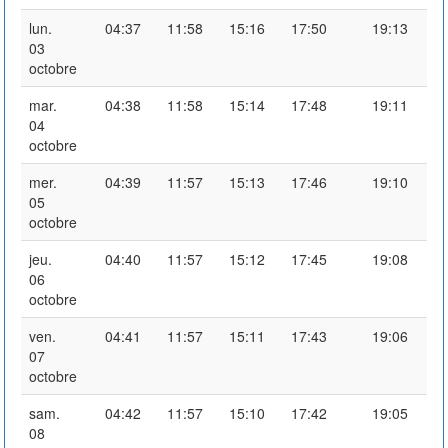
lun.
04:37
11:58
15:16
17:50
19:13
03
octobre
mar.
04:38
11:58
15:14
17:48
19:11
04
octobre
mer.
04:39
11:57
15:13
17:46
19:10
05
octobre
jeu.
04:40
11:57
15:12
17:45
19:08
06
octobre
ven.
04:41
11:57
15:11
17:43
19:06
07
octobre
sam.
04:42
11:57
15:10
17:42
19:05
08