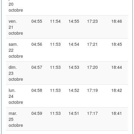
20
octobre
ven.
04:55
11:54
14:55
17:23
18:46
21
octobre
sam.
04:56
11:53
14:54
17:21
18:45
22
octobre
dim.
04:57
11:53
14:53
17:20
18:44
23
octobre
lun.
04:58
11:53
14:52
17:19
18:42
24
octobre
mar.
04:59
11:53
14:51
17:17
18:41
25
octobre