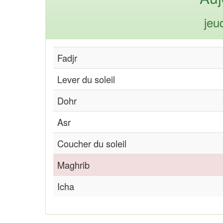
jeu
Fadjr
Lever du soleil
Dohr
Asr
Coucher du soleil
Maghrib
Icha