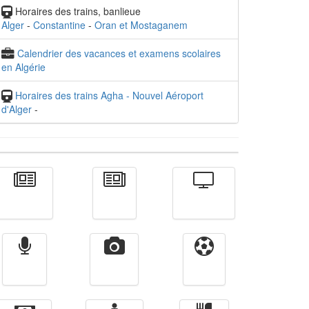
Horaires des trains, banlieue
Alger
-
Constantine
-
Oran et Mostaganem
Calendrier des vacances et examens scolaires
en Algérie
Horaires des trains Agha - Nouvel Aéroport
d'Alger
-
Actualité
الأخبار
Télévision
Radio
Vidéos
Sport