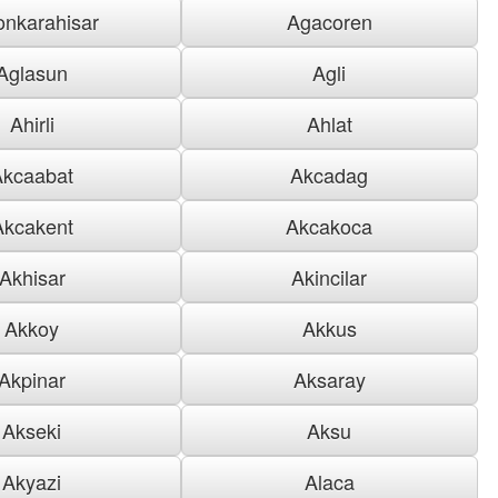
onkarahisar
Agacoren
Aglasun
Agli
Ahirli
Ahlat
Akcaabat
Akcadag
Akcakent
Akcakoca
Akhisar
Akincilar
Akkoy
Akkus
Akpinar
Aksaray
Akseki
Aksu
Akyazi
Alaca