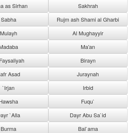
a as Sirhan
Sakhrah
Sabha
Rujm ash Shami al Gharbi
Mulayh
Al Mughayyir
Madaba
Ma'an
 Faysaliyah
Birayn
afr Asad
Juraynah
`Irjan
Irbid
Hawsha
Fuqu`
ayr `Alla
Dayr Abu Sa`id
Burma
Bal`ama