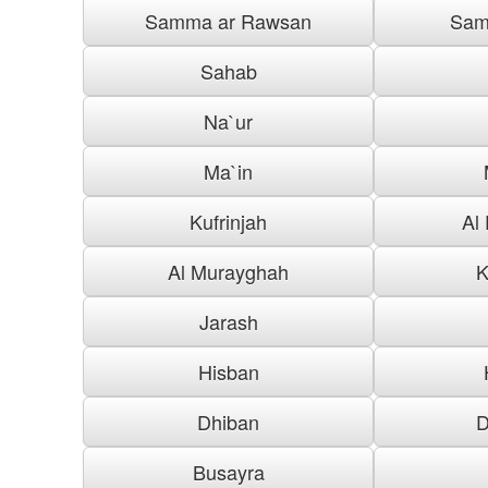
Samma ar Rawsan
Sam
Sahab
Na`ur
Ma`in
Kufrinjah
Al
Al Murayghah
K
Jarash
Hisban
Dhiban
D
Busayra