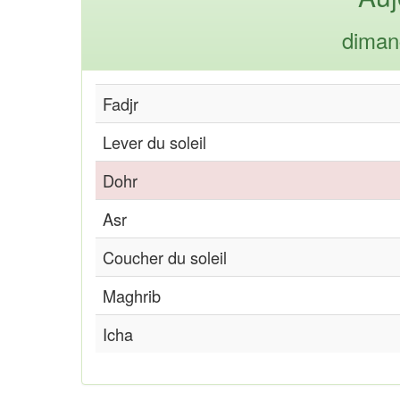
diman
Fadjr
Lever du soleil
Dohr
Asr
Coucher du soleil
Maghrib
Icha