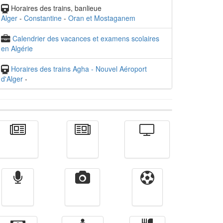
Horaires des trains, banlieue
Alger
-
Constantine
-
Oran et Mostaganem
Calendrier des vacances et examens scolaires
en Algérie
Horaires des trains Agha - Nouvel Aéroport
d'Alger
-
Actualité
الأخبار
Télévision
Radio
Vidéos
Sport