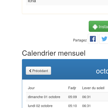
Icha
Instal
Partagez
Calendrier mensuel
oct
Précédant
Jour
Fadjr
Lever du soleil
dimanche 01 octobre
05:09
06:31
lundi 02 octobre
05:10
06:31