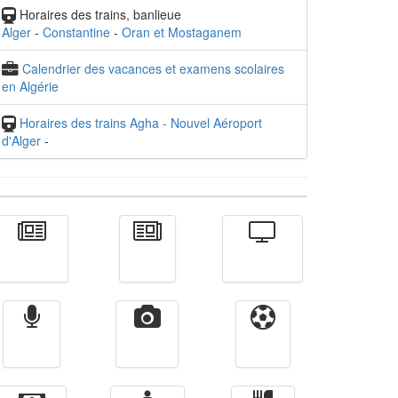
Horaires des trains, banlieue
Alger
-
Constantine
-
Oran et Mostaganem
Calendrier des vacances et examens scolaires
en Algérie
Horaires des trains Agha - Nouvel Aéroport
d'Alger
-
Actualité
الأخبار
Télévision
Radio
Vidéos
Sport