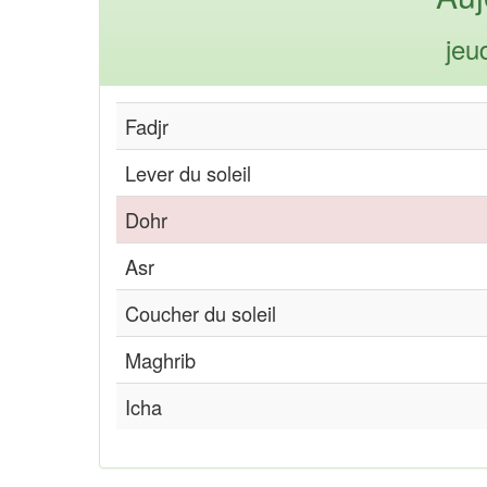
jeu
Fadjr
Lever du soleil
Dohr
Asr
Coucher du soleil
Maghrib
Icha