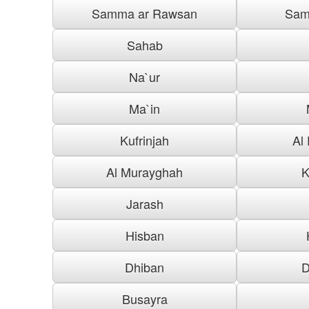
Samma ar Rawsan
Sam
Sahab
Na`ur
Ma`in
Kufrinjah
Al
Al Murayghah
K
Jarash
Hisban
Dhiban
D
Busayra