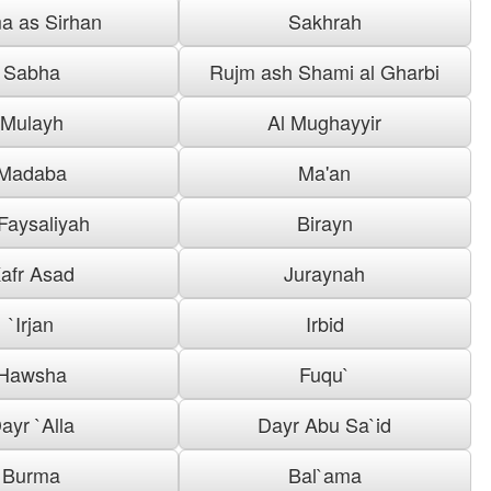
a as Sirhan
Sakhrah
Sabha
Rujm ash Shami al Gharbi
Mulayh
Al Mughayyir
Madaba
Ma'an
 Faysaliyah
Birayn
afr Asad
Juraynah
`Irjan
Irbid
Hawsha
Fuqu`
ayr `Alla
Dayr Abu Sa`id
Burma
Bal`ama