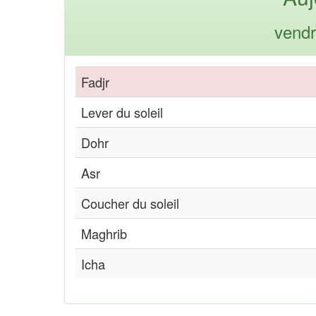
vendr
Fadjr
Lever du soleil
Dohr
Asr
Coucher du soleil
Maghrib
Icha