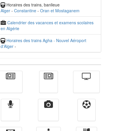
Horaires des trains, banlieue
Alger
-
Constantine
-
Oran et Mostaganem
Calendrier des vacances et examens scolaires
en Algérie
Horaires des trains Agha - Nouvel Aéroport
d'Alger
-
Actualité
الأخبار
Télévision
Radio
Vidéos
Sport