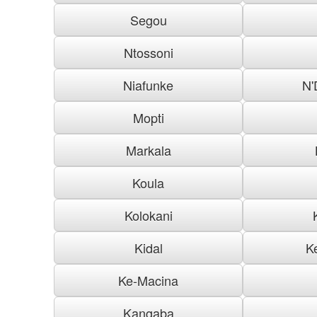
Segou
Ntossoni
Niafunke
N'
Mopti
Markala
Koula
Kolokani
Kidal
K
Ke-Macina
Kangaba