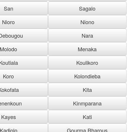
San
Sagalo
Nioro
Niono
Debougou
Nara
Molodo
Menaka
Koutiala
Koulikoro
Koro
Kolondieba
Kokofata
Kita
enenkoun
Kinmparana
Kayes
Kati
Kadiolo
Gourma Rharous