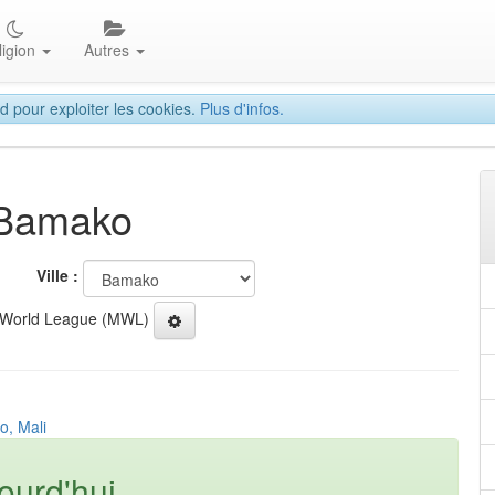
ligion
Autres
d pour exploiter les cookies.
Plus d'infos.
à Bamako
Ville :
 World League (MWL)
o, Mali
ourd'hui