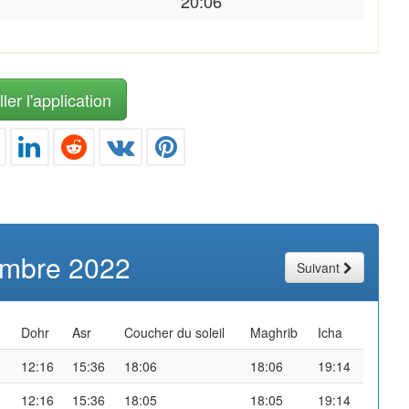
20:06
ler l'application
mbre 2022
Suivant
Dohr
Asr
Coucher du soleil
Maghrib
Icha
12:16
15:36
18:06
18:06
19:14
12:16
15:36
18:05
18:05
19:14