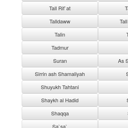
Tall Rif`at
T
Talldaww
Tal
Talin
Tadmur
Suran
As S
Sirrin ash Shamaliyah
Shuyukh Tahtani
Shaykh al Hadid
Shaqqa
Sa`sa`