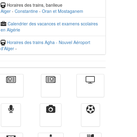
Horaires des trains, banlieue
Alger
-
Constantine
-
Oran et Mostaganem
Calendrier des vacances et examens scolaires
en Algérie
Horaires des trains Agha - Nouvel Aéroport
d'Alger
-
Actualité
الأخبار
Télévision
Radio
Vidéos
Sport