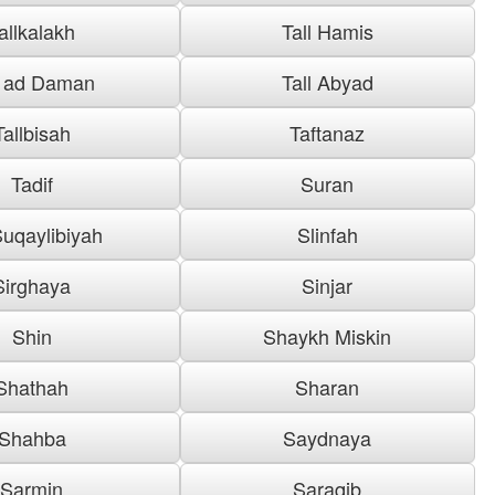
allkalakh
Tall Hamis
l ad Daman
Tall Abyad
Tallbisah
Taftanaz
Tadif
Suran
uqaylibiyah
Slinfah
Sirghaya
Sinjar
Shin
Shaykh Miskin
Shathah
Sharan
Shahba
Saydnaya
Sarmin
Saraqib