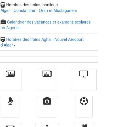
Horaires des trains, banlieue
Alger
-
Constantine
-
Oran et Mostaganem
Calendrier des vacances et examens scolaires
en Algérie
Horaires des trains Agha - Nouvel Aéroport
d'Alger
-
Actualité
الأخبار
Télévision
Radio
Vidéos
Sport