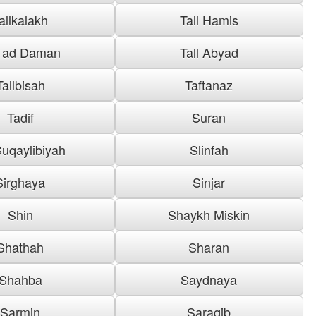
allkalakh
Tall Hamis
l ad Daman
Tall Abyad
Tallbisah
Taftanaz
Tadif
Suran
uqaylibiyah
Slinfah
Sirghaya
Sinjar
Shin
Shaykh Miskin
Shathah
Sharan
Shahba
Saydnaya
Sarmin
Saraqib