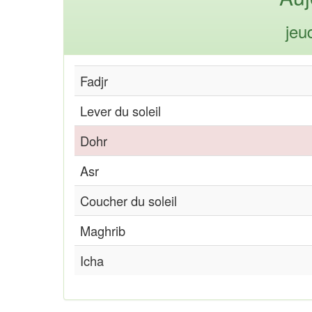
jeu
Fadjr
Lever du soleil
Dohr
Asr
Coucher du soleil
Maghrib
Icha