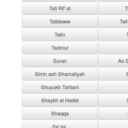
Tall Rif`at
T
Talldaww
Tal
Talin
Tadmur
Suran
As S
Sirrin ash Shamaliyah
Shuyukh Tahtani
Shaykh al Hadid
Shaqqa
Sa`sa`