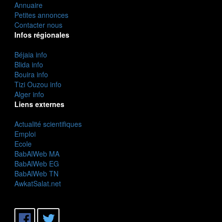
Annuaire
Petites annonces
Contacter nous
Infos régionales
Béjaia info
Blida info
Bouira info
Tizi Ouzou info
Alger info
Liens externes
Actualité scientifiques
Emploi
Ecole
BabAlWeb MA
BabAlWeb EG
BabAlWeb TN
AwkatSalat.net