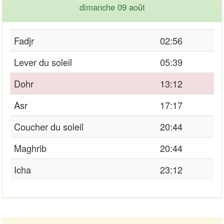
dimanche 09 août
Fadjr
02:56
Lever du soleil
05:39
Dohr
13:12
Asr
17:17
Coucher du soleil
20:44
Maghrib
20:44
Icha
23:12