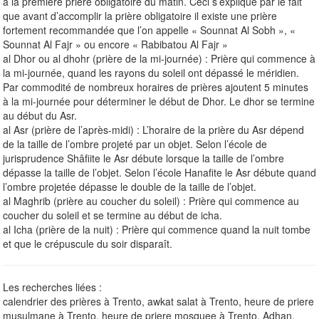
à la première prière obligatoire du matin. Ceci s’explique par le fait
que avant d’accomplir la prière obligatoire il existe une prière
fortement recommandée que l’on appelle « Sounnat Al Sobh », «
Sounnat Al Fajr » ou encore « Rabibatou Al Fajr »
al Dhor ou al dhohr (prière de la mi-journée) : Prière qui commence à
la mi-journée, quand les rayons du soleil ont dépassé le méridien.
Par commodité de nombreux horaires de prières ajoutent 5 minutes
à la mi-journée pour déterminer le début de Dhor. Le dhor se termine
au début du Asr.
al Asr (prière de l’après-midi) : L’horaire de la prière du Asr dépend
de la taille de l’ombre projeté par un objet. Selon l’école de
jurisprudence Shâfiite le Asr débute lorsque la taille de l’ombre
dépasse la taille de l’objet. Selon l’école Hanafite le Asr débute quand
l’ombre projetée dépasse le double de la taille de l’objet.
al Maghrib (prière au coucher du soleil) : Prière qui commence au
coucher du soleil et se termine au début de icha.
al Icha (prière de la nuit) : Prière qui commence quand la nuit tombe
et que le crépuscule du soir disparaît.
Les recherches liées :
calendrier des prières à Trento, awkat salat à Trento, heure de priere
musulmane à Trento, heure de priere mosquee à Trento, Adhan,