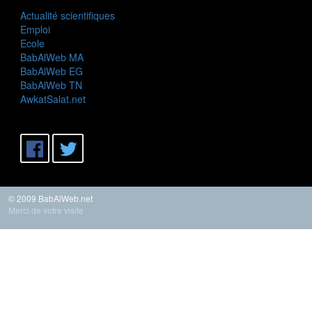
Actualité scientifiques
Emploi
Ecole
BabAlWeb MA
BabAlWeb EG
BabAlWeb TN
AwkatSalat.net
© 2009 BabAlWeb.net
Merci de votre visite