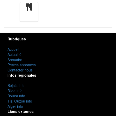
cuisine
Rubriques
Accueil
Actualité
Annuaire
Petites annonces
Contacter nous
Infos régionales
Béjaia info
Blida info
Bouira info
Tizi Ouzou info
Alger info
Liens externes