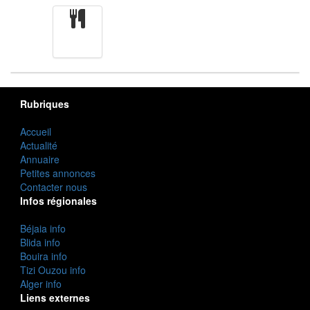
cuisine
Rubriques
Accueil
Actualité
Annuaire
Petites annonces
Contacter nous
Infos régionales
Béjaia info
Blida info
Bouira info
Tizi Ouzou info
Alger info
Liens externes