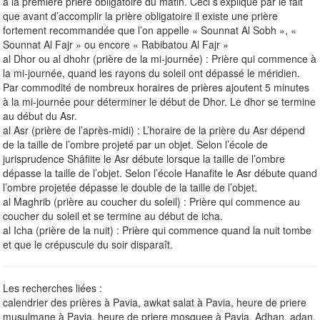
à la première prière obligatoire du matin. Ceci s’explique par le fait
que avant d’accomplir la prière obligatoire il existe une prière
fortement recommandée que l’on appelle « Sounnat Al Sobh », «
Sounnat Al Fajr » ou encore « Rabibatou Al Fajr »
al Dhor ou al dhohr (prière de la mi-journée) : Prière qui commence à
la mi-journée, quand les rayons du soleil ont dépassé le méridien.
Par commodité de nombreux horaires de prières ajoutent 5 minutes
à la mi-journée pour déterminer le début de Dhor. Le dhor se termine
au début du Asr.
al Asr (prière de l’après-midi) : L’horaire de la prière du Asr dépend
de la taille de l’ombre projeté par un objet. Selon l’école de
jurisprudence Shâfiite le Asr débute lorsque la taille de l’ombre
dépasse la taille de l’objet. Selon l’école Hanafite le Asr débute quand
l’ombre projetée dépasse le double de la taille de l’objet.
al Maghrib (prière au coucher du soleil) : Prière qui commence au
coucher du soleil et se termine au début de icha.
al Icha (prière de la nuit) : Prière qui commence quand la nuit tombe
et que le crépuscule du soir disparaît.
Les recherches liées :
calendrier des prières à Pavia, awkat salat à Pavia, heure de priere
musulmane à Pavia, heure de priere mosquee à Pavia, Adhan, adan,