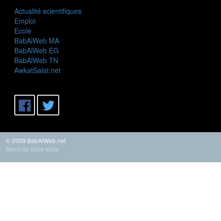
Actualité scientifiques
Emploi
Ecole
BabAlWeb MA
BabAlWeb EG
BabAlWeb TN
AwkatSalat.net
© 2009 BabAlWeb.net
Merci de votre visite