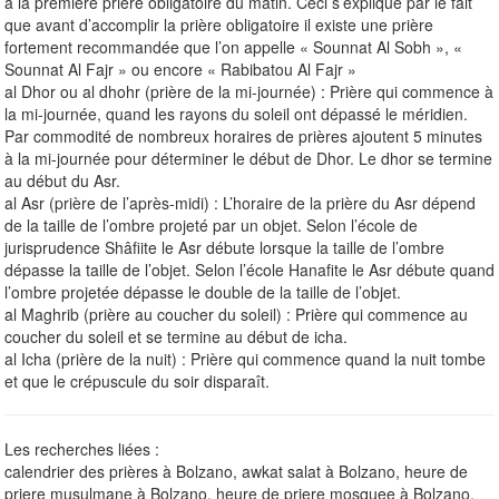
à la première prière obligatoire du matin. Ceci s’explique par le fait
que avant d’accomplir la prière obligatoire il existe une prière
fortement recommandée que l’on appelle « Sounnat Al Sobh », «
Sounnat Al Fajr » ou encore « Rabibatou Al Fajr »
al Dhor ou al dhohr (prière de la mi-journée) : Prière qui commence à
la mi-journée, quand les rayons du soleil ont dépassé le méridien.
Par commodité de nombreux horaires de prières ajoutent 5 minutes
à la mi-journée pour déterminer le début de Dhor. Le dhor se termine
au début du Asr.
al Asr (prière de l’après-midi) : L’horaire de la prière du Asr dépend
de la taille de l’ombre projeté par un objet. Selon l’école de
jurisprudence Shâfiite le Asr débute lorsque la taille de l’ombre
dépasse la taille de l’objet. Selon l’école Hanafite le Asr débute quand
l’ombre projetée dépasse le double de la taille de l’objet.
al Maghrib (prière au coucher du soleil) : Prière qui commence au
coucher du soleil et se termine au début de icha.
al Icha (prière de la nuit) : Prière qui commence quand la nuit tombe
et que le crépuscule du soir disparaît.
Les recherches liées :
calendrier des prières à Bolzano, awkat salat à Bolzano, heure de
priere musulmane à Bolzano, heure de priere mosquee à Bolzano,