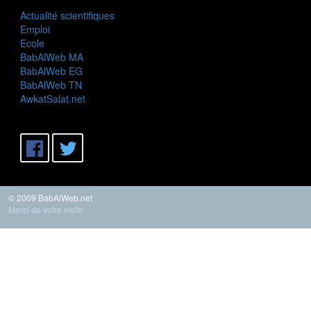
Actualité scientifiques
Emploi
Ecole
BabAlWeb MA
BabAlWeb EG
BabAlWeb TN
AwkatSalat.net
© 2009 BabAlWeb.net
Merci de votre visite