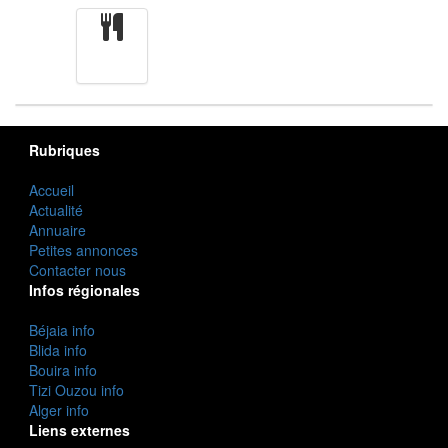
cuisine
Rubriques
Accueil
Actualité
Annuaire
Petites annonces
Contacter nous
Infos régionales
Béjaia info
Blida info
Bouira info
Tizi Ouzou info
Alger info
Liens externes