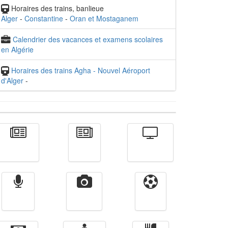
Horaires des trains, banlieue
Alger
-
Constantine
-
Oran et Mostaganem
Calendrier des vacances et examens scolaires
en Algérie
Horaires des trains Agha - Nouvel Aéroport
d'Alger
-
Actualité
الأخبار
Télévision
Radio
Vidéos
Sport