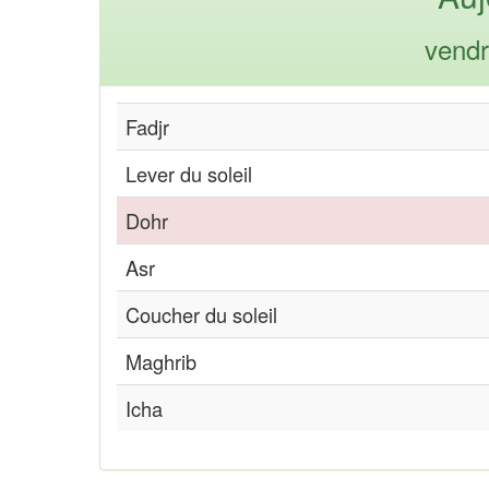
vendr
Fadjr
Lever du soleil
Dohr
Asr
Coucher du soleil
Maghrib
Icha