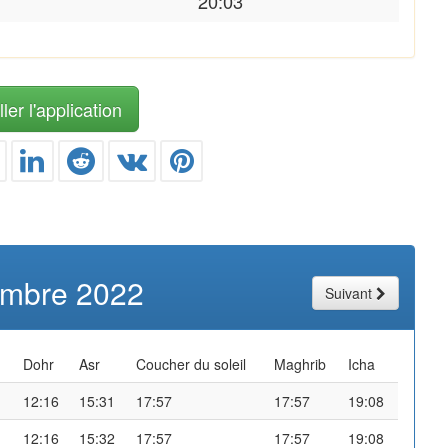
20:03
ler l'application
mbre 2022
Suivant
Dohr
Asr
Coucher du soleil
Maghrib
Icha
12:16
15:31
17:57
17:57
19:08
12:16
15:32
17:57
17:57
19:08