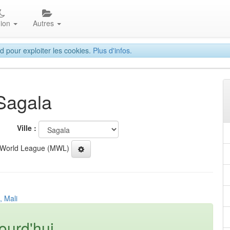
gion
Autres
d pour exploiter les cookies.
Plus d'infos.
 Sagala
Ville :
 World League (MWL)
, Mali
ourd'hui