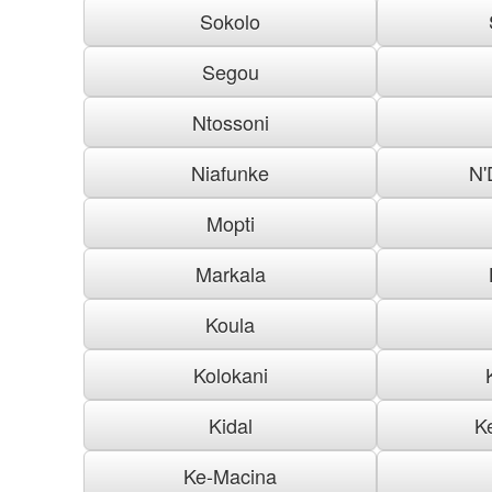
Sokolo
Segou
Ntossoni
Niafunke
N'
Mopti
Markala
Koula
Kolokani
Kidal
K
Ke-Macina