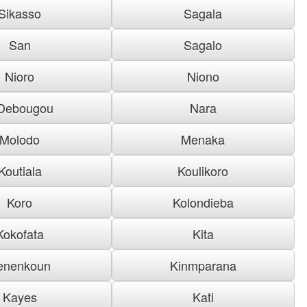
Sikasso
Sagala
San
Sagalo
Nioro
Niono
Debougou
Nara
Molodo
Menaka
Koutiala
Koulikoro
Koro
Kolondieba
Kokofata
Kita
enenkoun
Kinmparana
Kayes
Kati