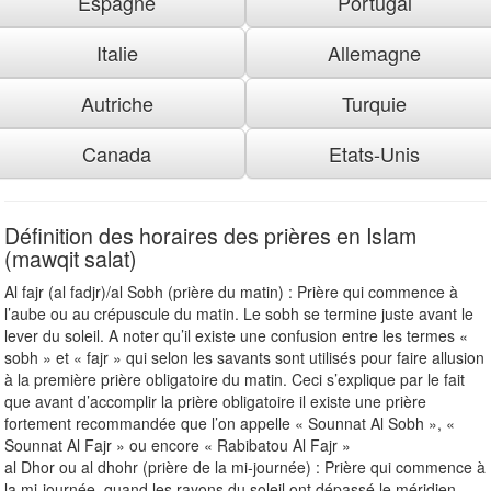
Espagne
Portugal
Italie
Allemagne
Autriche
Turquie
Canada
Etats-Unis
Définition des horaires des prières en Islam
(mawqit salat)
Al fajr (al fadjr)/al Sobh (prière du matin) : Prière qui commence à
l’aube ou au crépuscule du matin. Le sobh se termine juste avant le
lever du soleil. A noter qu’il existe une confusion entre les termes «
sobh » et « fajr » qui selon les savants sont utilisés pour faire allusion
à la première prière obligatoire du matin. Ceci s’explique par le fait
que avant d’accomplir la prière obligatoire il existe une prière
fortement recommandée que l’on appelle « Sounnat Al Sobh », «
Sounnat Al Fajr » ou encore « Rabibatou Al Fajr »
al Dhor ou al dhohr (prière de la mi-journée) : Prière qui commence à
la mi-journée, quand les rayons du soleil ont dépassé le méridien.