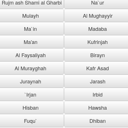
Rujm ash Shami al Gharbi
Na`ur
Mulayh
Al Mughayyir
Ma`in
Madaba
Ma'an
Kufrinjah
Al Faysaliyah
Birayn
Al Murayghah
Kafr Asad
Juraynah
Jarash
`Irjan
Irbid
Hisban
Hawsha
Fuqu`
Dhiban