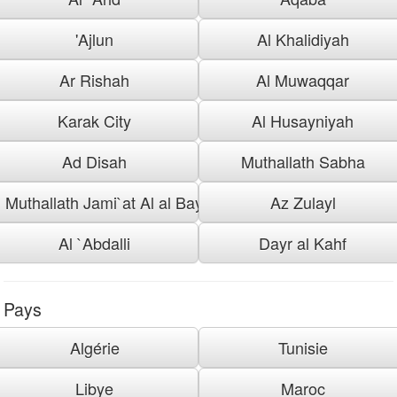
'Ajlun
Al Khalidiyah
Ar Rishah
Al Muwaqqar
Karak City
Al Husayniyah
Ad Disah
Muthallath Sabha
Muthallath Jami`at Al al Bayt
Az Zulayl
Al `Abdalli
Dayr al Kahf
Pays
Algérie
Tunisie
Libye
Maroc