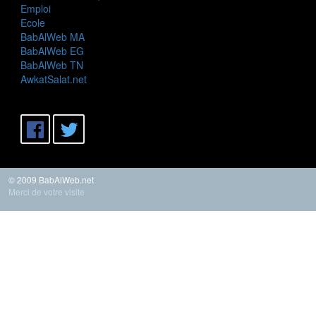
Emploi
Ecole
BabAlWeb MA
BabAlWeb EG
BabAlWeb TN
AwkatSalat.net
© 2009 BabAlWeb.net
Merci de votre visite