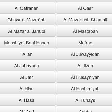
Al Qatranah
Al Qasr
Ghawr al Mazra`ah
Al Mazar ash Shamali
Al Mazar al Janubi
Al Mastabah
Manshiyat Bani Hasan
Mafraq
`Allan
Al Juwayyidah
Al Jubayhah
Al Jizah
Al Jafr
Al Husayniyah
Al Hisn
Al Hashimiyah
Al Hasa
Al Fuhays
Al `Arid
Aqaba