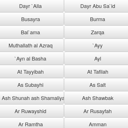
Dayr `Alla
Dayr Abu Sa`id
Busayra
Burma
Bal`ama
Zarqa
Muthallath al Azraq
`Ayy
`Ayn al Basha
Ayl
At Tayyibah
At Tafilah
As Subayhi
As Salt
Ash Shunah ash Shamaliyah
Ash Shawbak
Ar Ruwayshid
Ar Rusayfah
Ar Ramtha
Amman