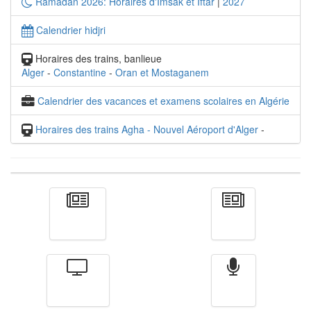
Ramadan 2026: Horaires d'Imsak et Iftar
|
2027
Calendrier hidjri
Horaires des trains, banlieue
Alger
-
Constantine
-
Oran et Mostaganem
Calendrier des vacances et examens scolaires en Algérie
Horaires des trains Agha - Nouvel Aéroport d'Alger
-
Actualité
الأخبار
Télévision
Radio