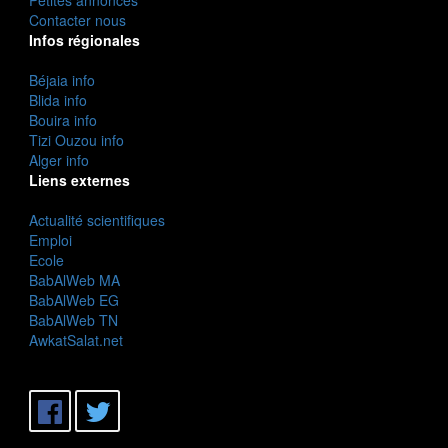
Contacter nous
Infos régionales
Béjaia info
Blida info
Bouira info
Tizi Ouzou info
Alger info
Liens externes
Actualité scientifiques
Emploi
Ecole
BabAlWeb MA
BabAlWeb EG
BabAlWeb TN
AwkatSalat.net