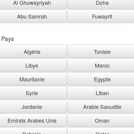
Al Ghuwayriyah
Doha
Abu Samrah
Fuwayrit
Pays
Algérie
Tunisie
Libye
Maroc
Mauritanie
Egypte
Syrie
Liban
Jordanie
Arabie Saoudite
Emirats Arabes Unis
Oman
Bahreïn
Qatar