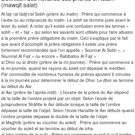
(mawqit salat)
Al fajr (al fadjr)/al Sobh (prière du matin) : Prière qui commence à
l’aube ou au crépuscule du matin. Le sobh se termine juste avant le
lever du soleil. A noter qu’il existe une confusion entre les termes «
sobh » et « fajr » qui selon les savants sont utilisés pour faire allusion
à la première prière obligatoire du matin. Ceci s’explique par le fait
que avant d’accomplir la prière obligatoire il existe une prière
fortement recommandée que l’on appelle « Sounnat Al Sobh », «
Sounnat Al Fajr » ou encore « Rabibatou Al Fajr »
al Dhor ou al dhohr (prière de la mi-journée) : Prière qui commence à
la mi-journée, quand les rayons du soleil ont dépassé le méridien.
Par commodité de nombreux horaires de prières ajoutent 5 minutes
à la mi-journée pour déterminer le début de Dhor. Le dhor se termine
au début du Asr.
al Asr (prière de l’après-midi) : L’horaire de la prière du Asr dépend
de la taille de l’ombre projeté par un objet. Selon l’école de
jurisprudence Shâfiite le Asr débute lorsque la taille de l’ombre
dépasse la taille de l’objet. Selon l’école Hanafite le Asr débute quand
l’ombre projetée dépasse le double de la taille de l’objet.
al Maghrib (prière au coucher du soleil) : Prière qui commence au
coucher du soleil et se termine au début de icha.
al Icha (prière de la nuit) : Prière qui commence quand la nuit tombe