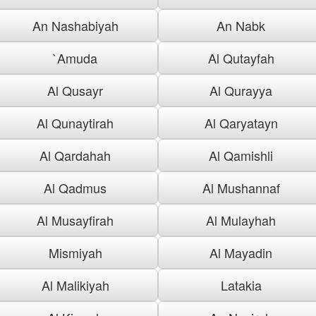
An Nashabiyah
An Nabk
`Amuda
Al Qutayfah
Al Qusayr
Al Qurayya
Al Qunaytirah
Al Qaryatayn
Al Qardahah
Al Qamishli
Al Qadmus
Al Mushannaf
Al Musayfirah
Al Mulayhah
Mismiyah
Al Mayadin
Al Malikiyah
Latakia