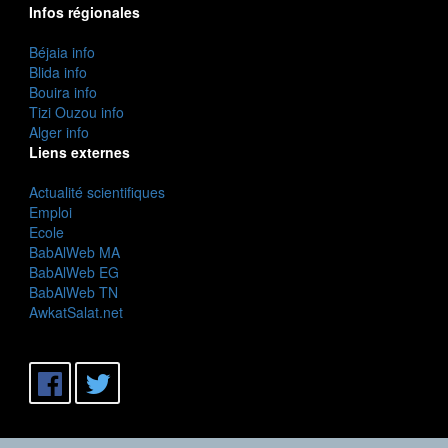
Infos régionales
Béjaia info
Blida info
Bouira info
Tizi Ouzou info
Alger info
Liens externes
Actualité scientifiques
Emploi
Ecole
BabAlWeb MA
BabAlWeb EG
BabAlWeb TN
AwkatSalat.net