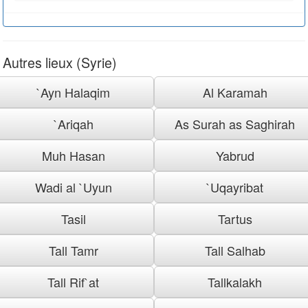
Autres lieux (Syrie)
`Ayn Halaqim
Al Karamah
`Ariqah
As Surah as Saghirah
Muh Hasan
Yabrud
Wadi al `Uyun
`Uqayribat
Tasil
Tartus
Tall Tamr
Tall Salhab
Tall Rif`at
Tallkalakh