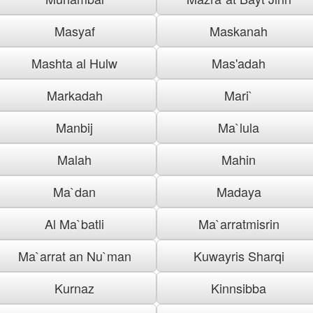
Masyaf
Maskanah
Mashta al Hulw
Mas'adah
Markadah
Mari`
Manbij
Ma`lula
Malah
Mahin
Ma`dan
Madaya
Al Ma`batli
Ma`arratmisrin
Ma`arrat an Nu`man
Kuwayris Sharqi
Kurnaz
Kinnsibba