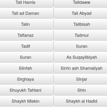
Tall Hamis
Talldaww
Tall ad Daman
Tall Abyad
Talin
Tallbisah
Taftanaz
Tadmur
Tadif
Suran
Suran
As Suqaylibiyah
Slinfah
Sirrin ash Shamaliyah
Sirghaya
Sinjar
Shuyukh Tahtani
Shin
Shaykh Miskin
Shaykh al Hadid