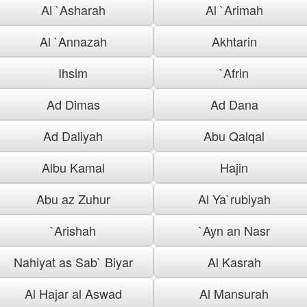
Al `Asharah
Al `Arimah
Al `Annazah
Akhtarin
Ihsim
`Afrin
Ad Dimas
Ad Dana
Ad Daliyah
Abu Qalqal
Albu Kamal
Hajin
Abu az Zuhur
Al Ya`rubiyah
`Arishah
`Ayn an Nasr
Nahiyat as Sab` Biyar
Al Kasrah
Al Hajar al Aswad
Al Mansurah