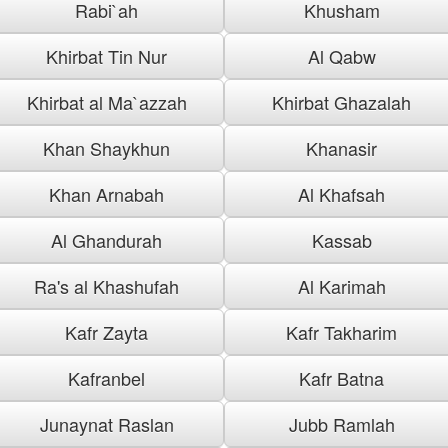
Rabi`ah
Khusham
Khirbat Tin Nur
Al Qabw
Khirbat al Ma`azzah
Khirbat Ghazalah
Khan Shaykhun
Khanasir
Khan Arnabah
Al Khafsah
Al Ghandurah
Kassab
Ra's al Khashufah
Al Karimah
Kafr Zayta
Kafr Takharim
Kafranbel
Kafr Batna
Junaynat Raslan
Jubb Ramlah