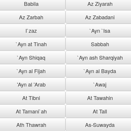
Babila
Az Ziyarah
Az Zarbah
Az Zabadani
I`zaz
`Ayn `Isa
`Ayn at Tinah
Sabbah
`Ayn Shiqaq
`Ayn ash Sharqiyah
`Ayn al Fijah
`Ayn al Bayda
'Ayn al 'Arab
`Awaj
At Tibni
At Tawahin
At Tamani`ah
At Tall
Ath Thawrah
As-Suwayda