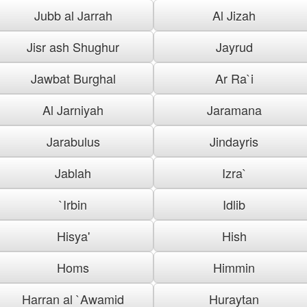
Jubb al Jarrah
Al Jizah
Jisr ash Shughur
Jayrud
Jawbat Burghal
Ar Ra`i
Al Jarniyah
Jaramana
Jarabulus
Jindayris
Jablah
Izra`
`Irbin
Idlib
Hisya'
Hish
Homs
Himmin
Harran al `Awamid
Huraytan