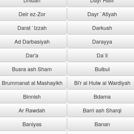
Deir ez-Zor
Dayr `Atiyah
Darat `Izzah
Darkush
Ad Darbasiyah
Darayya
Dar'a
Da`il
Busra ash Sham
Bulbul
Brummanat al Mashayikh
Bi'r al Hulw al Wardiyah
Binnish
Bdama
Ar Rawdah
Barri ash Sharqi
Baniyas
Banan