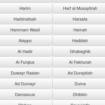
Harim
Harf al Musaytirah
Harbinafsah
Harasta
Hammam Wasil
Hamah
Aleppo
Hadidah
Al Hadir
Ghabaghib
Al Furqlus
Al Fakhurah
Duwayr Raslan
Ad Duraykish
Ad Dumayr
Duma
Damascus
Dhibbin
Dhiban
Dayr Hafir