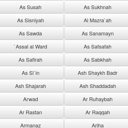
As Susah
As Sukhnah
As Sisniyah
Al Mazra`ah
As Sawda
As Sanamayn
`Assal al Ward
As Safsafah
As Safirah
As Sabkhah
As Si`in
Ash Shaykh Badr
Ash Shajarah
Ash Shaddadah
Arwad
Ar Ruhaybah
Ar Rastan
Ar Raqqah
Armanaz
Ariha