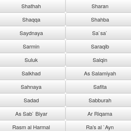
Shathah
Sharan
Shaqqa
Shahba
Saydnaya
Sa`sa`
Sarmin
Saraqib
Suluk
Salqin
Salkhad
As Salamiyah
Sahnaya
Safita
Sadad
Sabburah
As Sab` Biyar
Ar Riqama
Rasm al Harmal
Ra's al `Ayn