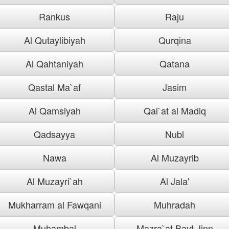
Rankus
Raju
Al Qutaylibiyah
Qurqina
Al Qahtaniyah
Qatana
Qastal Ma`af
Jasim
Al Qamsiyah
Qal`at al Madiq
Qadsayya
Nubl
Nawa
Al Muzayrib
Al Muzayri`ah
Al Jala'
Mukharram al Fawqani
Muhradah
Muhambal
Mazra`at Bayt Jinn