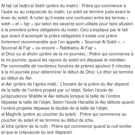
Al fajr (al fadjr)/al Sobh (prière du matin) : Prière qui commence à
l’aube ou au crépuscule du matin. Le sobh se termine juste avant le
lever du soleil. A noter qu’il existe une confusion entre les termes «
sobh » et « fajr » qui selon les savants sont utilisés pour faire allusion
à la première prière obligatoire du matin. Ceci s’explique par le fait
que avant d’accomplir la prière obligatoire il existe une prière
fortement recommandée que l’on appelle « Sounnat Al Sobh », «
Sounnat Al Fajr » ou encore « Rabibatou Al Fajr »
al Dhor ou al dhohr (prière de la mi-journée) : Prière qui commence à
la mi-journée, quand les rayons du soleil ont dépassé le méridien.
Par commodité de nombreux horaires de prières ajoutent 5 minutes
à la mi-journée pour déterminer le début de Dhor. Le dhor se termine
au début du Asr.
al Asr (prière de l’après-midi) : L’horaire de la prière du Asr dépend
de la taille de l’ombre projeté par un objet. Selon l’école de
jurisprudence Shâfiite le Asr débute lorsque la taille de l’ombre
dépasse la taille de l’objet. Selon l’école Hanafite le Asr débute quand
l’ombre projetée dépasse le double de la taille de l’objet.
al Maghrib (prière au coucher du soleil) : Prière qui commence au
coucher du soleil et se termine au début de icha.
al Icha (prière de la nuit) : Prière qui commence quand la nuit tombe
et que le crépuscule du soir disparaît.