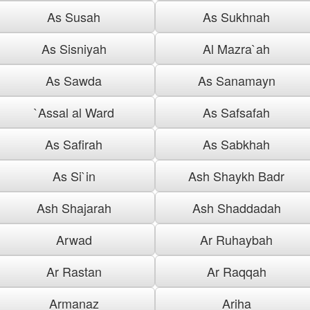
As Susah
As Sukhnah
As Sisniyah
Al Mazra`ah
As Sawda
As Sanamayn
`Assal al Ward
As Safsafah
As Safirah
As Sabkhah
As Si`in
Ash Shaykh Badr
Ash Shajarah
Ash Shaddadah
Arwad
Ar Ruhaybah
Ar Rastan
Ar Raqqah
Armanaz
Ariha