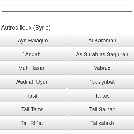
Autres lieux (Syrie)
`Ayn Halaqim
Al Karamah
`Ariqah
As Surah as Saghirah
Muh Hasan
Yabrud
Wadi al `Uyun
`Uqayribat
Tasil
Tartus
Tall Tamr
Tall Salhab
Tall Rif`at
Tallkalakh