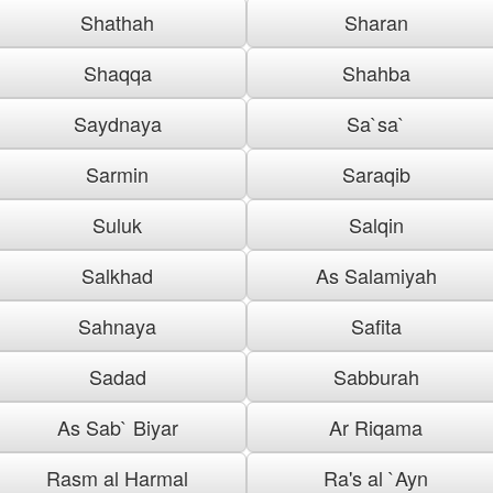
Shathah
Sharan
Shaqqa
Shahba
Saydnaya
Sa`sa`
Sarmin
Saraqib
Suluk
Salqin
Salkhad
As Salamiyah
Sahnaya
Safita
Sadad
Sabburah
As Sab` Biyar
Ar Riqama
Rasm al Harmal
Ra's al `Ayn