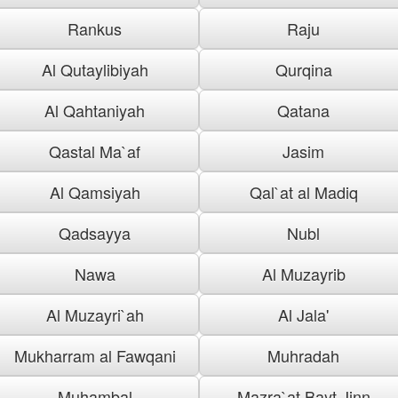
Rankus
Raju
Al Qutaylibiyah
Qurqina
Al Qahtaniyah
Qatana
Qastal Ma`af
Jasim
Al Qamsiyah
Qal`at al Madiq
Qadsayya
Nubl
Nawa
Al Muzayrib
Al Muzayri`ah
Al Jala'
Mukharram al Fawqani
Muhradah
Muhambal
Mazra`at Bayt Jinn