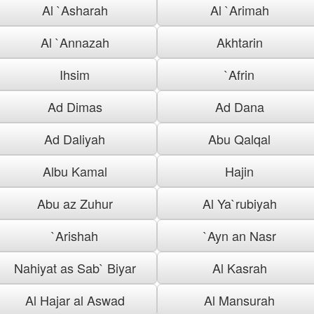
Al `Asharah
Al `Arimah
Al `Annazah
Akhtarin
Ihsim
`Afrin
Ad Dimas
Ad Dana
Ad Daliyah
Abu Qalqal
Albu Kamal
Hajin
Abu az Zuhur
Al Ya`rubiyah
`Arishah
`Ayn an Nasr
Nahiyat as Sab` Biyar
Al Kasrah
Al Hajar al Aswad
Al Mansurah