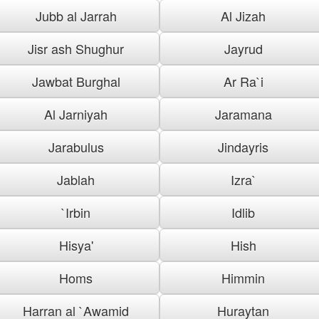
Jubb al Jarrah
Al Jizah
Jisr ash Shughur
Jayrud
Jawbat Burghal
Ar Ra`i
Al Jarniyah
Jaramana
Jarabulus
Jindayris
Jablah
Izra`
`Irbin
Idlib
Hisya'
Hish
Homs
Himmin
Harran al `Awamid
Huraytan