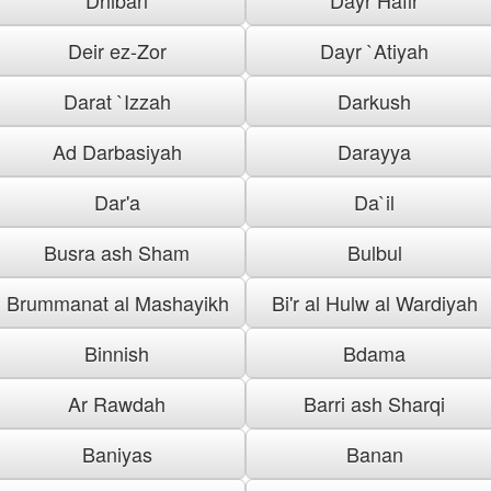
Deir ez-Zor
Dayr `Atiyah
Darat `Izzah
Darkush
Ad Darbasiyah
Darayya
Dar'a
Da`il
Busra ash Sham
Bulbul
Brummanat al Mashayikh
Bi'r al Hulw al Wardiyah
Binnish
Bdama
Ar Rawdah
Barri ash Sharqi
Baniyas
Banan