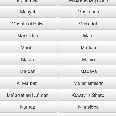
Masyaf
Maskanah
Mashta al Hulw
Mas'adah
Markadah
Mari`
Manbij
Ma`lula
Malah
Mahin
Ma`dan
Madaya
Al Ma`batli
Ma`arratmisrin
Ma`arrat an Nu`man
Kuwayris Sharqi
Kurnaz
Kinnsibba