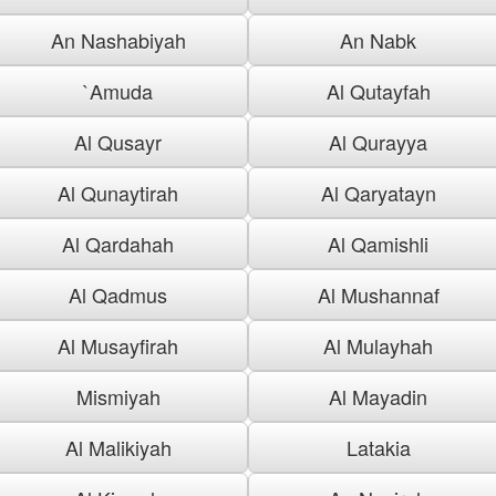
An Nashabiyah
An Nabk
`Amuda
Al Qutayfah
Al Qusayr
Al Qurayya
Al Qunaytirah
Al Qaryatayn
Al Qardahah
Al Qamishli
Al Qadmus
Al Mushannaf
Al Musayfirah
Al Mulayhah
Mismiyah
Al Mayadin
Al Malikiyah
Latakia