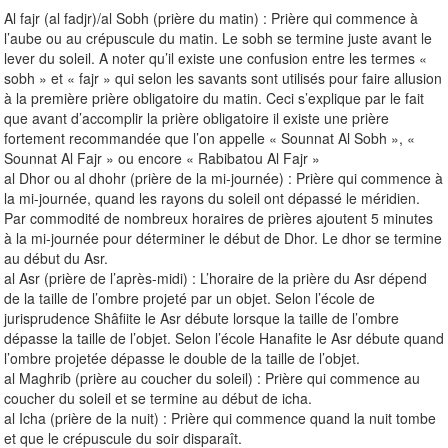
Al fajr (al fadjr)/al Sobh (prière du matin) : Prière qui commence à
l’aube ou au crépuscule du matin. Le sobh se termine juste avant le
lever du soleil. A noter qu’il existe une confusion entre les termes «
sobh » et « fajr » qui selon les savants sont utilisés pour faire allusion
à la première prière obligatoire du matin. Ceci s’explique par le fait
que avant d’accomplir la prière obligatoire il existe une prière
fortement recommandée que l’on appelle « Sounnat Al Sobh », «
Sounnat Al Fajr » ou encore « Rabibatou Al Fajr »
al Dhor ou al dhohr (prière de la mi-journée) : Prière qui commence à
la mi-journée, quand les rayons du soleil ont dépassé le méridien.
Par commodité de nombreux horaires de prières ajoutent 5 minutes
à la mi-journée pour déterminer le début de Dhor. Le dhor se termine
au début du Asr.
al Asr (prière de l’après-midi) : L’horaire de la prière du Asr dépend
de la taille de l’ombre projeté par un objet. Selon l’école de
jurisprudence Shâfiite le Asr débute lorsque la taille de l’ombre
dépasse la taille de l’objet. Selon l’école Hanafite le Asr débute quand
l’ombre projetée dépasse le double de la taille de l’objet.
al Maghrib (prière au coucher du soleil) : Prière qui commence au
coucher du soleil et se termine au début de icha.
al Icha (prière de la nuit) : Prière qui commence quand la nuit tombe
et que le crépuscule du soir disparaît.