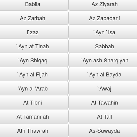
Babila
Az Ziyarah
Az Zarbah
Az Zabadani
I`zaz
`Ayn `Isa
`Ayn at Tinah
Sabbah
`Ayn Shiqaq
`Ayn ash Sharqiyah
`Ayn al Fijah
`Ayn al Bayda
'Ayn al 'Arab
`Awaj
At Tibni
At Tawahin
At Tamani`ah
At Tall
Ath Thawrah
As-Suwayda