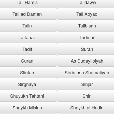
Tall Hamis
Talldaww
Tall ad Daman
Tall Abyad
Talin
Tallbisah
Taftanaz
Tadmur
Tadif
Suran
Suran
As Suqaylibiyah
Slinfah
Sirrin ash Shamaliyah
Sirghaya
Sinjar
Shuyukh Tahtani
Shin
Shaykh Miskin
Shaykh al Hadid