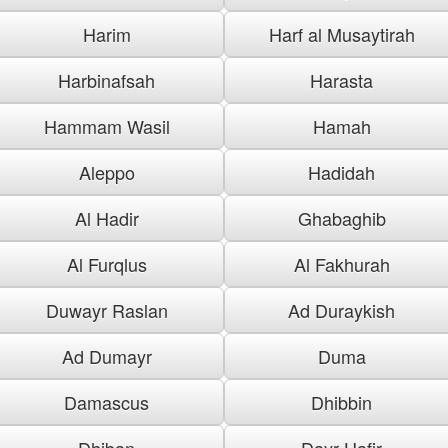
Harim
Harf al Musaytirah
Harbinafsah
Harasta
Hammam Wasil
Hamah
Aleppo
Hadidah
Al Hadir
Ghabaghib
Al Furqlus
Al Fakhurah
Duwayr Raslan
Ad Duraykish
Ad Dumayr
Duma
Damascus
Dhibbin
Dhiban
Dayr Hafir