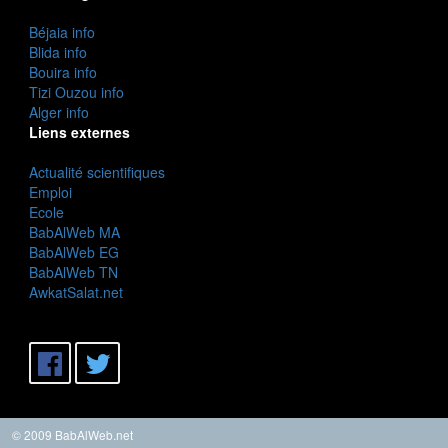
Béjaia info
Blida info
Bouira info
Tizi Ouzou info
Alger info
Liens externes
Actualité scientifiques
Emploi
Ecole
BabAlWeb MA
BabAlWeb EG
BabAlWeb TN
AwkatSalat.net
© 2009 BabAlWeb.net