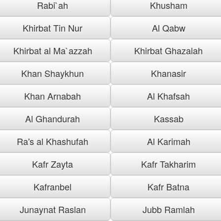
Rabi`ah
Khusham
Khirbat Tin Nur
Al Qabw
Khirbat al Ma`azzah
Khirbat Ghazalah
Khan Shaykhun
Khanasir
Khan Arnabah
Al Khafsah
Al Ghandurah
Kassab
Ra's al Khashufah
Al Karimah
Kafr Zayta
Kafr Takharim
Kafranbel
Kafr Batna
Junaynat Raslan
Jubb Ramlah