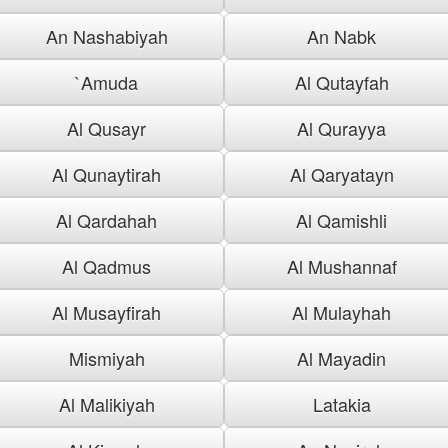
An Nashabiyah
An Nabk
`Amuda
Al Qutayfah
Al Qusayr
Al Qurayya
Al Qunaytirah
Al Qaryatayn
Al Qardahah
Al Qamishli
Al Qadmus
Al Mushannaf
Al Musayfirah
Al Mulayhah
Mismiyah
Al Mayadin
Al Malikiyah
Latakia