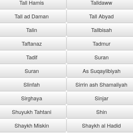
Tall Hamis
Talldaww
Tall ad Daman
Tall Abyad
Talin
Tallbisah
Taftanaz
Tadmur
Tadif
Suran
Suran
As Suqaylibiyah
Slinfah
Sirrin ash Shamaliyah
Sirghaya
Sinjar
Shuyukh Tahtani
Shin
Shaykh Miskin
Shaykh al Hadid