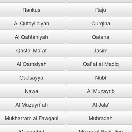
Rankus
Raju
Al Qutaylibiyah
Qurqina
Al Qahtaniyah
Qatana
Qastal Ma`af
Jasim
Al Qamsiyah
Qal`at al Madiq
Qadsayya
Nubl
Nawa
Al Muzayrib
Al Muzayri`ah
Al Jala'
Mukharram al Fawqani
Muhradah
Muhambal
Mazra`at Bayt Jinn