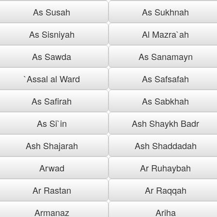
As Susah
As Sukhnah
As Sisniyah
Al Mazra`ah
As Sawda
As Sanamayn
`Assal al Ward
As Safsafah
As Safirah
As Sabkhah
As Si`in
Ash Shaykh Badr
Ash Shajarah
Ash Shaddadah
Arwad
Ar Ruhaybah
Ar Rastan
Ar Raqqah
Armanaz
Ariha