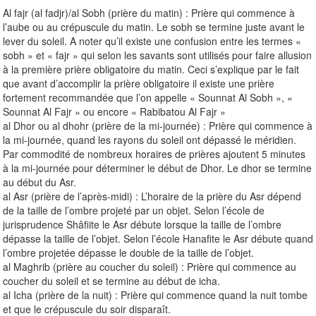
Al fajr (al fadjr)/al Sobh (prière du matin) : Prière qui commence à
l’aube ou au crépuscule du matin. Le sobh se termine juste avant le
lever du soleil. A noter qu’il existe une confusion entre les termes «
sobh » et « fajr » qui selon les savants sont utilisés pour faire allusion
à la première prière obligatoire du matin. Ceci s’explique par le fait
que avant d’accomplir la prière obligatoire il existe une prière
fortement recommandée que l’on appelle « Sounnat Al Sobh », «
Sounnat Al Fajr » ou encore « Rabibatou Al Fajr »
al Dhor ou al dhohr (prière de la mi-journée) : Prière qui commence à
la mi-journée, quand les rayons du soleil ont dépassé le méridien.
Par commodité de nombreux horaires de prières ajoutent 5 minutes
à la mi-journée pour déterminer le début de Dhor. Le dhor se termine
au début du Asr.
al Asr (prière de l’après-midi) : L’horaire de la prière du Asr dépend
de la taille de l’ombre projeté par un objet. Selon l’école de
jurisprudence Shâfiite le Asr débute lorsque la taille de l’ombre
dépasse la taille de l’objet. Selon l’école Hanafite le Asr débute quand
l’ombre projetée dépasse le double de la taille de l’objet.
al Maghrib (prière au coucher du soleil) : Prière qui commence au
coucher du soleil et se termine au début de icha.
al Icha (prière de la nuit) : Prière qui commence quand la nuit tombe
et que le crépuscule du soir disparaît.