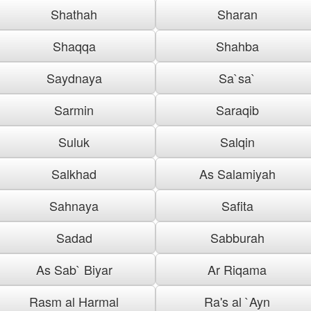
Shathah
Sharan
Shaqqa
Shahba
Saydnaya
Sa`sa`
Sarmin
Saraqib
Suluk
Salqin
Salkhad
As Salamiyah
Sahnaya
Safita
Sadad
Sabburah
As Sab` Biyar
Ar Riqama
Rasm al Harmal
Ra's al `Ayn