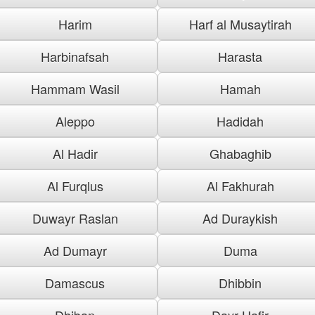
Harim
Harf al Musaytirah
Harbinafsah
Harasta
Hammam Wasil
Hamah
Aleppo
Hadidah
Al Hadir
Ghabaghib
Al Furqlus
Al Fakhurah
Duwayr Raslan
Ad Duraykish
Ad Dumayr
Duma
Damascus
Dhibbin
Dhiban
Dayr Hafir