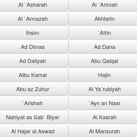
Al `Asharah
Al `Arimah
Al `Annazah
Akhtarin
Ihsim
`Afrin
Ad Dimas
Ad Dana
Ad Daliyah
Abu Qalqal
Albu Kamal
Hajin
Abu az Zuhur
Al Ya`rubiyah
`Arishah
`Ayn an Nasr
Nahiyat as Sab` Biyar
Al Kasrah
Al Hajar al Aswad
Al Mansurah