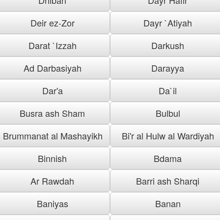
Deir ez-Zor
Dayr `Atiyah
Darat `Izzah
Darkush
Ad Darbasiyah
Darayya
Dar'a
Da`il
Busra ash Sham
Bulbul
Brummanat al Mashayikh
Bi'r al Hulw al Wardiyah
Binnish
Bdama
Ar Rawdah
Barri ash Sharqi
Baniyas
Banan