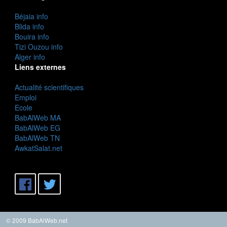
Béjaia info
Blida info
Bouira info
Tizi Ouzou info
Alger info
Liens externes
Actualité scientifiques
Emploi
Ecole
BabAlWeb MA
BabAlWeb EG
BabAlWeb TN
AwkatSalat.net
© 2009 BabAlWeb.net