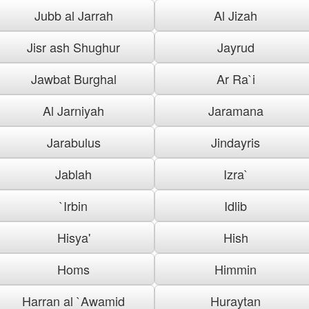
Jubb al Jarrah
Al Jizah
Jisr ash Shughur
Jayrud
Jawbat Burghal
Ar Ra`i
Al Jarniyah
Jaramana
Jarabulus
Jindayris
Jablah
Izra`
`Irbin
Idlib
Hisya'
Hish
Homs
Himmin
Harran al `Awamid
Huraytan