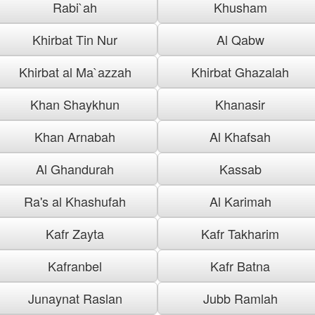
Rabi`ah
Khusham
Khirbat Tin Nur
Al Qabw
Khirbat al Ma`azzah
Khirbat Ghazalah
Khan Shaykhun
Khanasir
Khan Arnabah
Al Khafsah
Al Ghandurah
Kassab
Ra's al Khashufah
Al Karimah
Kafr Zayta
Kafr Takharim
Kafranbel
Kafr Batna
Junaynat Raslan
Jubb Ramlah