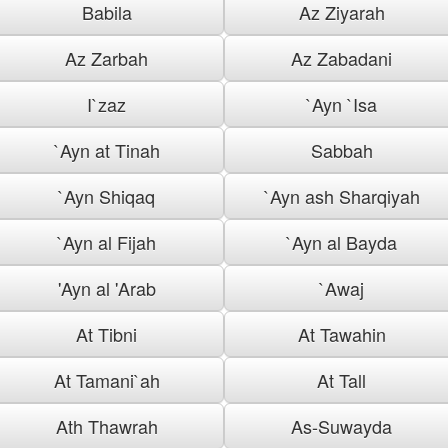
Babila
Az Ziyarah
Az Zarbah
Az Zabadani
I`zaz
`Ayn `Isa
`Ayn at Tinah
Sabbah
`Ayn Shiqaq
`Ayn ash Sharqiyah
`Ayn al Fijah
`Ayn al Bayda
'Ayn al 'Arab
`Awaj
At Tibni
At Tawahin
At Tamani`ah
At Tall
Ath Thawrah
As-Suwayda