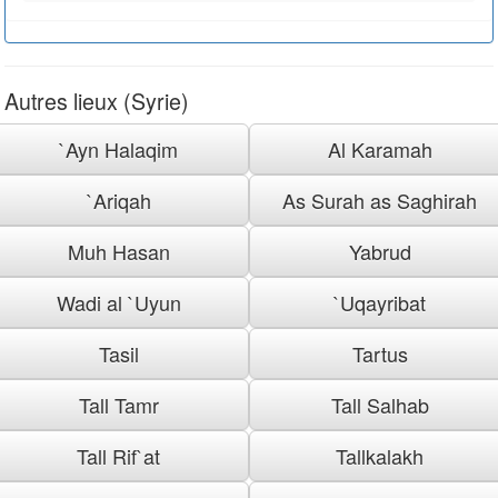
Autres lieux (Syrie)
`Ayn Halaqim
Al Karamah
`Ariqah
As Surah as Saghirah
Muh Hasan
Yabrud
Wadi al `Uyun
`Uqayribat
Tasil
Tartus
Tall Tamr
Tall Salhab
Tall Rif`at
Tallkalakh