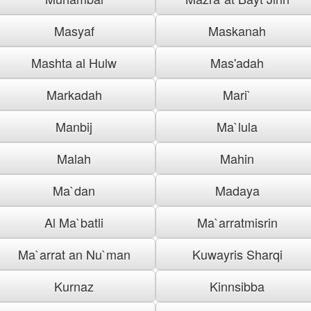
Masyaf
Maskanah
Mashta al Hulw
Mas'adah
Markadah
Mari`
Manbij
Ma`lula
Malah
Mahin
Ma`dan
Madaya
Al Ma`batli
Ma`arratmisrin
Ma`arrat an Nu`man
Kuwayris Sharqi
Kurnaz
Kinnsibba