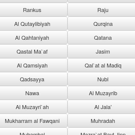
Rankus
Raju
Al Qutaylibiyah
Qurqina
Al Qahtaniyah
Qatana
Qastal Ma`af
Jasim
Al Qamsiyah
Qal`at al Madiq
Qadsayya
Nubl
Nawa
Al Muzayrib
Al Muzayri`ah
Al Jala'
Mukharram al Fawqani
Muhradah
Muhambal
Mazra`at Bayt Jinn