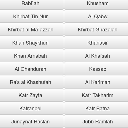
Rabi`ah
Khusham
Khirbat Tin Nur
Al Qabw
Khirbat al Ma`azzah
Khirbat Ghazalah
Khan Shaykhun
Khanasir
Khan Arnabah
Al Khafsah
Al Ghandurah
Kassab
Ra's al Khashufah
Al Karimah
Kafr Zayta
Kafr Takharim
Kafranbel
Kafr Batna
Junaynat Raslan
Jubb Ramlah