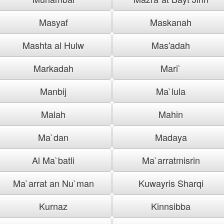
Masyaf
Maskanah
Mashta al Hulw
Mas'adah
Markadah
Mari`
Manbij
Ma`lula
Malah
Mahin
Ma`dan
Madaya
Al Ma`batli
Ma`arratmisrin
Ma`arrat an Nu`man
Kuwayris Sharqi
Kurnaz
Kinnsibba