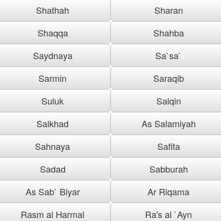
Shathah
Sharan
Shaqqa
Shahba
Saydnaya
Sa`sa`
Sarmin
Saraqib
Suluk
Salqin
Salkhad
As Salamiyah
Sahnaya
Safita
Sadad
Sabburah
As Sab` Biyar
Ar Riqama
Rasm al Harmal
Ra's al `Ayn