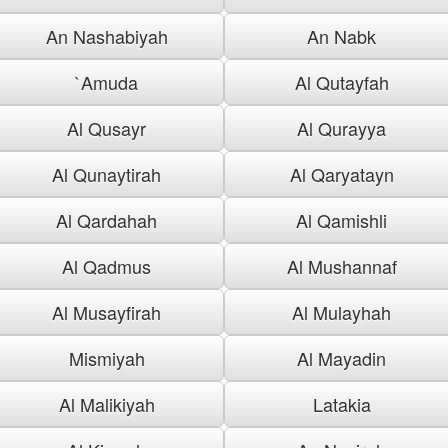
An Nashabiyah
An Nabk
`Amuda
Al Qutayfah
Al Qusayr
Al Qurayya
Al Qunaytirah
Al Qaryatayn
Al Qardahah
Al Qamishli
Al Qadmus
Al Mushannaf
Al Musayfirah
Al Mulayhah
Mismiyah
Al Mayadin
Al Malikiyah
Latakia