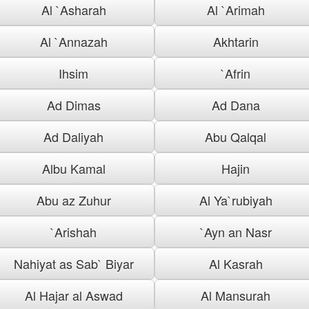
Al `Asharah
Al `Arimah
Al `Annazah
Akhtarin
Ihsim
`Afrin
Ad Dimas
Ad Dana
Ad Daliyah
Abu Qalqal
Albu Kamal
Hajin
Abu az Zuhur
Al Ya`rubiyah
`Arishah
`Ayn an Nasr
Nahiyat as Sab` Biyar
Al Kasrah
Al Hajar al Aswad
Al Mansurah