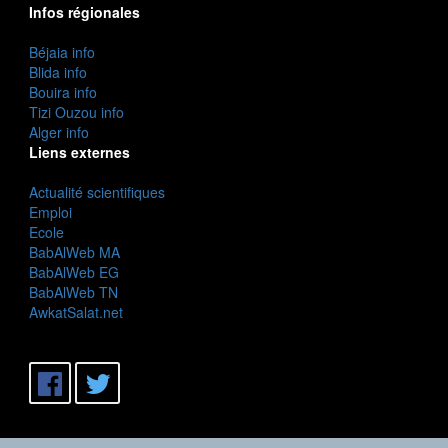
Infos régionales
Béjaia info
Blida info
Bouira info
Tizi Ouzou info
Alger info
Liens externes
Actualité scientifiques
Emploi
Ecole
BabAlWeb MA
BabAlWeb EG
BabAlWeb TN
AwkatSalat.net