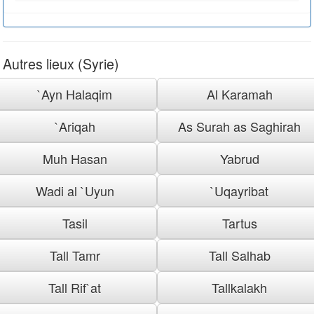
Autres lieux (Syrie)
`Ayn Halaqim
Al Karamah
`Ariqah
As Surah as Saghirah
Muh Hasan
Yabrud
Wadi al `Uyun
`Uqayribat
Tasil
Tartus
Tall Tamr
Tall Salhab
Tall Rif`at
Tallkalakh