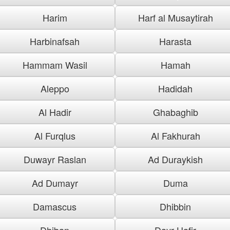
Harim
Harf al Musaytirah
Harbinafsah
Harasta
Hammam Wasil
Hamah
Aleppo
Hadidah
Al Hadir
Ghabaghib
Al Furqlus
Al Fakhurah
Duwayr Raslan
Ad Duraykish
Ad Dumayr
Duma
Damascus
Dhibbin
Dhiban
Dayr Hafir