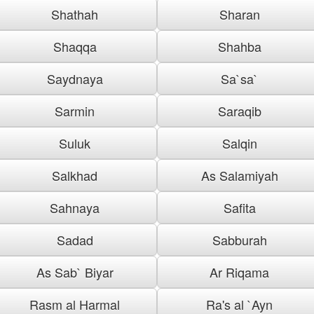
Shathah
Sharan
Shaqqa
Shahba
Saydnaya
Sa`sa`
Sarmin
Saraqib
Suluk
Salqin
Salkhad
As Salamiyah
Sahnaya
Safita
Sadad
Sabburah
As Sab` Biyar
Ar Riqama
Rasm al Harmal
Ra's al `Ayn