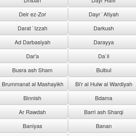
Deir ez-Zor
Dayr `Atiyah
Darat `Izzah
Darkush
Ad Darbasiyah
Darayya
Dar'a
Da`il
Busra ash Sham
Bulbul
Brummanat al Mashayikh
Bi'r al Hulw al Wardiyah
Binnish
Bdama
Ar Rawdah
Barri ash Sharqi
Baniyas
Banan