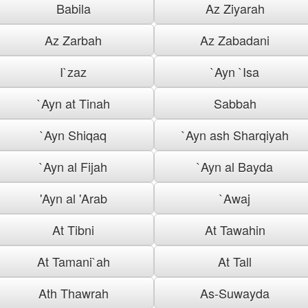
Babila
Az Ziyarah
Az Zarbah
Az Zabadani
I`zaz
`Ayn `Isa
`Ayn at Tinah
Sabbah
`Ayn Shiqaq
`Ayn ash Sharqiyah
`Ayn al Fijah
`Ayn al Bayda
'Ayn al 'Arab
`Awaj
At Tibni
At Tawahin
At Tamani`ah
At Tall
Ath Thawrah
As-Suwayda