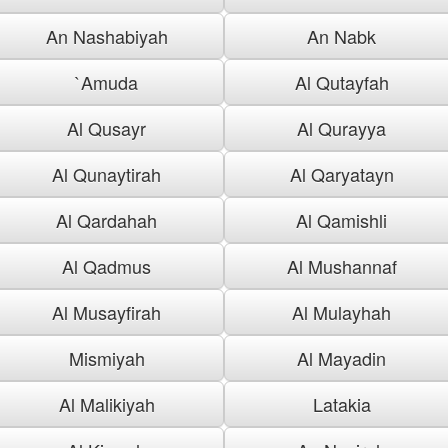
An Nashabiyah
An Nabk
`Amuda
Al Qutayfah
Al Qusayr
Al Qurayya
Al Qunaytirah
Al Qaryatayn
Al Qardahah
Al Qamishli
Al Qadmus
Al Mushannaf
Al Musayfirah
Al Mulayhah
Mismiyah
Al Mayadin
Al Malikiyah
Latakia