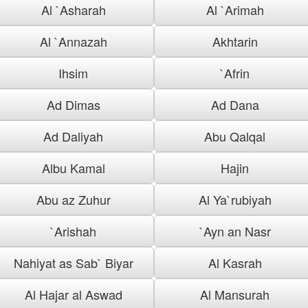
Al `Asharah
Al `Arimah
Al `Annazah
Akhtarin
Ihsim
`Afrin
Ad Dimas
Ad Dana
Ad Daliyah
Abu Qalqal
Albu Kamal
Hajin
Abu az Zuhur
Al Ya`rubiyah
`Arishah
`Ayn an Nasr
Nahiyat as Sab` Biyar
Al Kasrah
Al Hajar al Aswad
Al Mansurah