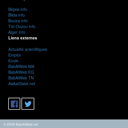
Béjaia info
Blida info
Bouira info
Tizi Ouzou info
Alger info
Liens externes
Actualité scientifiques
Emploi
Ecole
BabAlWeb MA
BabAlWeb EG
BabAlWeb TN
AwkatSalat.net
© 2009 BabAlWeb.net