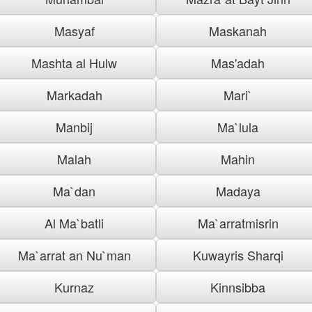
Masyaf
Maskanah
Mashta al Hulw
Mas'adah
Markadah
Mari`
Manbij
Ma`lula
Malah
Mahin
Ma`dan
Madaya
Al Ma`batli
Ma`arratmisrin
Ma`arrat an Nu`man
Kuwayris Sharqi
Kurnaz
Kinnsibba