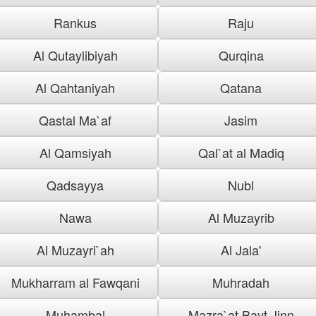
Rankus
Raju
Al Qutaylibiyah
Qurqina
Al Qahtaniyah
Qatana
Qastal Ma`af
Jasim
Al Qamsiyah
Qal`at al Madiq
Qadsayya
Nubl
Nawa
Al Muzayrib
Al Muzayri`ah
Al Jala'
Mukharram al Fawqani
Muhradah
Muhambal
Mazra`at Bayt Jinn