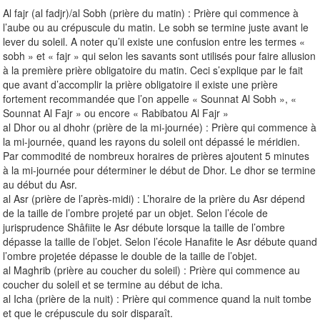
Al fajr (al fadjr)/al Sobh (prière du matin) : Prière qui commence à
l’aube ou au crépuscule du matin. Le sobh se termine juste avant le
lever du soleil. A noter qu’il existe une confusion entre les termes «
sobh » et « fajr » qui selon les savants sont utilisés pour faire allusion
à la première prière obligatoire du matin. Ceci s’explique par le fait
que avant d’accomplir la prière obligatoire il existe une prière
fortement recommandée que l’on appelle « Sounnat Al Sobh », «
Sounnat Al Fajr » ou encore « Rabibatou Al Fajr »
al Dhor ou al dhohr (prière de la mi-journée) : Prière qui commence à
la mi-journée, quand les rayons du soleil ont dépassé le méridien.
Par commodité de nombreux horaires de prières ajoutent 5 minutes
à la mi-journée pour déterminer le début de Dhor. Le dhor se termine
au début du Asr.
al Asr (prière de l’après-midi) : L’horaire de la prière du Asr dépend
de la taille de l’ombre projeté par un objet. Selon l’école de
jurisprudence Shâfiite le Asr débute lorsque la taille de l’ombre
dépasse la taille de l’objet. Selon l’école Hanafite le Asr débute quand
l’ombre projetée dépasse le double de la taille de l’objet.
al Maghrib (prière au coucher du soleil) : Prière qui commence au
coucher du soleil et se termine au début de icha.
al Icha (prière de la nuit) : Prière qui commence quand la nuit tombe
et que le crépuscule du soir disparaît.