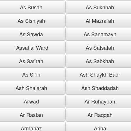
As Susah
As Sukhnah
As Sisniyah
Al Mazra`ah
As Sawda
As Sanamayn
`Assal al Ward
As Safsafah
As Safirah
As Sabkhah
As Si`in
Ash Shaykh Badr
Ash Shajarah
Ash Shaddadah
Arwad
Ar Ruhaybah
Ar Rastan
Ar Raqqah
Armanaz
Ariha