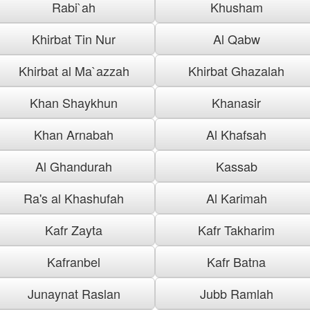
Rabi`ah
Khusham
Khirbat Tin Nur
Al Qabw
Khirbat al Ma`azzah
Khirbat Ghazalah
Khan Shaykhun
Khanasir
Khan Arnabah
Al Khafsah
Al Ghandurah
Kassab
Ra's al Khashufah
Al Karimah
Kafr Zayta
Kafr Takharim
Kafranbel
Kafr Batna
Junaynat Raslan
Jubb Ramlah