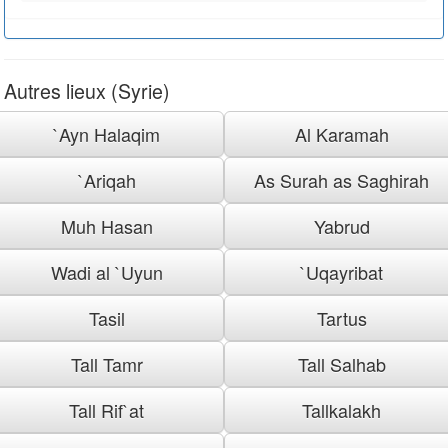
Autres lieux (Syrie)
`Ayn Halaqim
Al Karamah
`Ariqah
As Surah as Saghirah
Muh Hasan
Yabrud
Wadi al `Uyun
`Uqayribat
Tasil
Tartus
Tall Tamr
Tall Salhab
Tall Rif`at
Tallkalakh