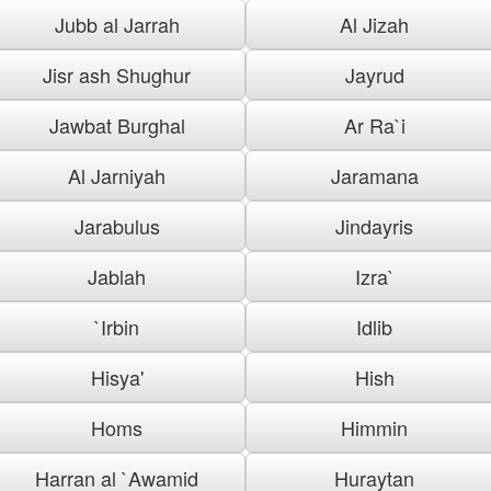
Jubb al Jarrah
Al Jizah
Jisr ash Shughur
Jayrud
Jawbat Burghal
Ar Ra`i
Al Jarniyah
Jaramana
Jarabulus
Jindayris
Jablah
Izra`
`Irbin
Idlib
Hisya'
Hish
Homs
Himmin
Harran al `Awamid
Huraytan