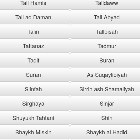
Tall Hamis
Talldaww
Tall ad Daman
Tall Abyad
Talin
Tallbisah
Taftanaz
Tadmur
Tadif
Suran
Suran
As Suqaylibiyah
Slinfah
Sirrin ash Shamaliyah
Sirghaya
Sinjar
Shuyukh Tahtani
Shin
Shaykh Miskin
Shaykh al Hadid