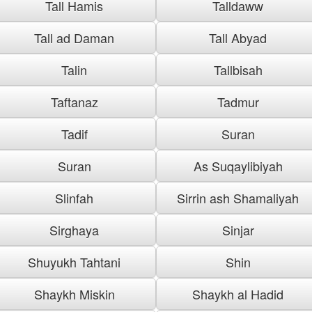
Tall Hamis
Talldaww
Tall ad Daman
Tall Abyad
Talin
Tallbisah
Taftanaz
Tadmur
Tadif
Suran
Suran
As Suqaylibiyah
Slinfah
Sirrin ash Shamaliyah
Sirghaya
Sinjar
Shuyukh Tahtani
Shin
Shaykh Miskin
Shaykh al Hadid