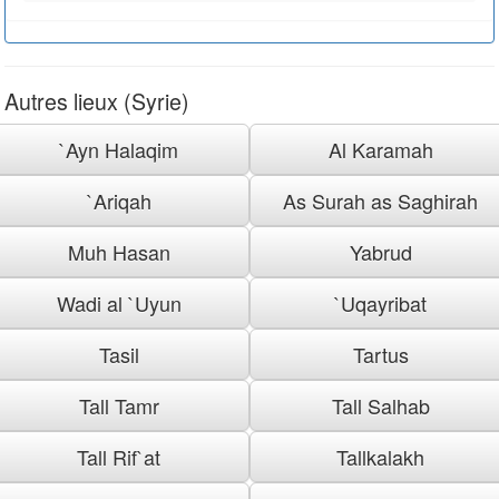
Autres lieux (Syrie)
`Ayn Halaqim
Al Karamah
`Ariqah
As Surah as Saghirah
Muh Hasan
Yabrud
Wadi al `Uyun
`Uqayribat
Tasil
Tartus
Tall Tamr
Tall Salhab
Tall Rif`at
Tallkalakh