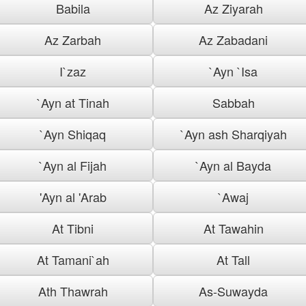
Babila
Az Ziyarah
Az Zarbah
Az Zabadani
I`zaz
`Ayn `Isa
`Ayn at Tinah
Sabbah
`Ayn Shiqaq
`Ayn ash Sharqiyah
`Ayn al Fijah
`Ayn al Bayda
'Ayn al 'Arab
`Awaj
At Tibni
At Tawahin
At Tamani`ah
At Tall
Ath Thawrah
As-Suwayda