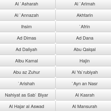
Al `Asharah
Al `Arimah
Al `Annazah
Akhtarin
Ihsim
`Afrin
Ad Dimas
Ad Dana
Ad Daliyah
Abu Qalqal
Albu Kamal
Hajin
Abu az Zuhur
Al Ya`rubiyah
`Arishah
`Ayn an Nasr
Nahiyat as Sab` Biyar
Al Kasrah
Al Hajar al Aswad
Al Mansurah