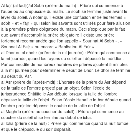
Al fajr (al fadjr)/al Sobh (prière du matin) : Prière qui commence à
l’aube ou au crépuscule du matin. Le sobh se termine juste avant le
lever du soleil. A noter qu’il existe une confusion entre les termes «
sobh » et « fajr » qui selon les savants sont utilisés pour faire allusion
à la première prière obligatoire du matin. Ceci s’explique par le fait
que avant d’accomplir la prière obligatoire il existe une prière
fortement recommandée que l’on appelle « Sounnat Al Sobh », «
Sounnat Al Fajr » ou encore « Rabibatou Al Fajr »
al Dhor ou al dhohr (prière de la mi-journée) : Prière qui commence à
la mi-journée, quand les rayons du soleil ont dépassé le méridien.
Par commodité de nombreux horaires de prières ajoutent 5 minutes
à la mi-journée pour déterminer le début de Dhor. Le dhor se termine
au début du Asr.
al Asr (prière de l’après-midi) : L’horaire de la prière du Asr dépend
de la taille de l’ombre projeté par un objet. Selon l’école de
jurisprudence Shâfiite le Asr débute lorsque la taille de l’ombre
dépasse la taille de l’objet. Selon l’école Hanafite le Asr débute quand
l’ombre projetée dépasse le double de la taille de l’objet.
al Maghrib (prière au coucher du soleil) : Prière qui commence au
coucher du soleil et se termine au début de icha.
al Icha (prière de la nuit) : Prière qui commence quand la nuit tombe
et que le crépuscule du soir disparaît.