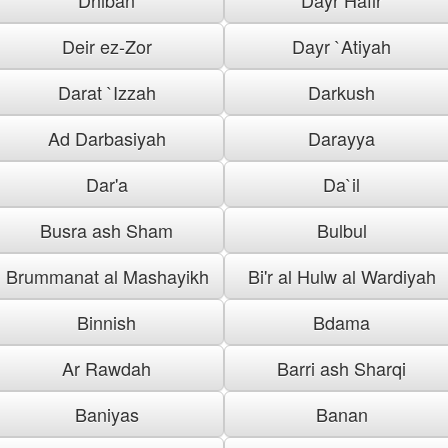
Deir ez-Zor
Dayr `Atiyah
Darat `Izzah
Darkush
Ad Darbasiyah
Darayya
Dar'a
Da`il
Busra ash Sham
Bulbul
Brummanat al Mashayikh
Bi'r al Hulw al Wardiyah
Binnish
Bdama
Ar Rawdah
Barri ash Sharqi
Baniyas
Banan