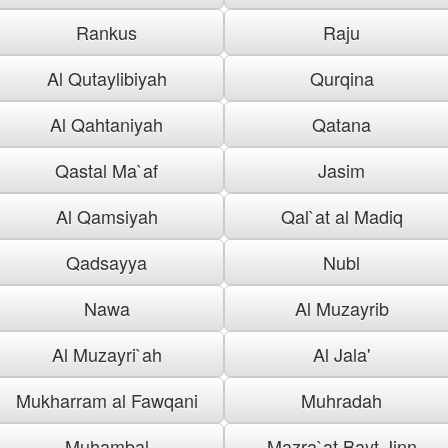
Rankus
Raju
Al Qutaylibiyah
Qurqina
Al Qahtaniyah
Qatana
Qastal Ma`af
Jasim
Al Qamsiyah
Qal`at al Madiq
Qadsayya
Nubl
Nawa
Al Muzayrib
Al Muzayri`ah
Al Jala'
Mukharram al Fawqani
Muhradah
Muhambal
Mazra`at Bayt Jinn