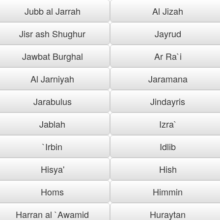
Jubb al Jarrah
Al Jizah
Jisr ash Shughur
Jayrud
Jawbat Burghal
Ar Ra`i
Al Jarniyah
Jaramana
Jarabulus
Jindayris
Jablah
Izra`
`Irbin
Idlib
Hisya'
Hish
Homs
Himmin
Harran al `Awamid
Huraytan