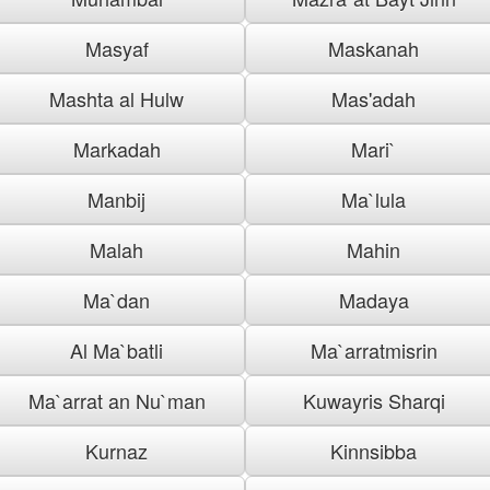
Masyaf
Maskanah
Mashta al Hulw
Mas'adah
Markadah
Mari`
Manbij
Ma`lula
Malah
Mahin
Ma`dan
Madaya
Al Ma`batli
Ma`arratmisrin
Ma`arrat an Nu`man
Kuwayris Sharqi
Kurnaz
Kinnsibba