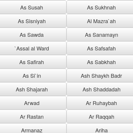
As Susah
As Sukhnah
As Sisniyah
Al Mazra`ah
As Sawda
As Sanamayn
`Assal al Ward
As Safsafah
As Safirah
As Sabkhah
As Si`in
Ash Shaykh Badr
Ash Shajarah
Ash Shaddadah
Arwad
Ar Ruhaybah
Ar Rastan
Ar Raqqah
Armanaz
Ariha