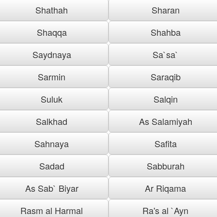
Shathah
Sharan
Shaqqa
Shahba
Saydnaya
Sa`sa`
Sarmin
Saraqib
Suluk
Salqin
Salkhad
As Salamiyah
Sahnaya
Safita
Sadad
Sabburah
As Sab` Biyar
Ar Riqama
Rasm al Harmal
Ra's al `Ayn