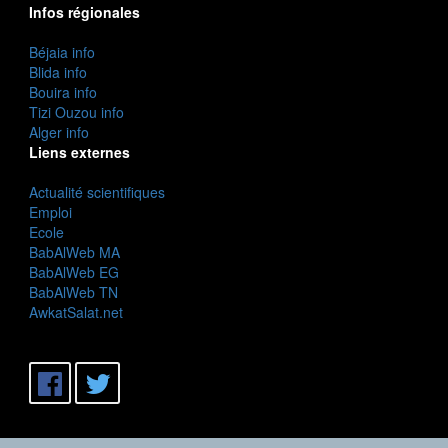
Infos régionales
Béjaia info
Blida info
Bouira info
Tizi Ouzou info
Alger info
Liens externes
Actualité scientifiques
Emploi
Ecole
BabAlWeb MA
BabAlWeb EG
BabAlWeb TN
AwkatSalat.net