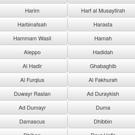
Harim
Harf al Musaytirah
Harbinafsah
Harasta
Hammam Wasil
Hamah
Aleppo
Hadidah
Al Hadir
Ghabaghib
Al Furqlus
Al Fakhurah
Duwayr Raslan
Ad Duraykish
Ad Dumayr
Duma
Damascus
Dhibbin
Dhiban
Dayr Hafir