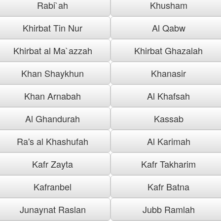
Rabi`ah
Khusham
Khirbat Tin Nur
Al Qabw
Khirbat al Ma`azzah
Khirbat Ghazalah
Khan Shaykhun
Khanasir
Khan Arnabah
Al Khafsah
Al Ghandurah
Kassab
Ra's al Khashufah
Al Karimah
Kafr Zayta
Kafr Takharim
Kafranbel
Kafr Batna
Junaynat Raslan
Jubb Ramlah