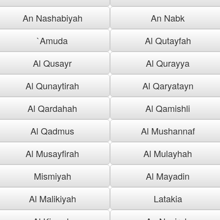
An Nashabiyah
An Nabk
`Amuda
Al Qutayfah
Al Qusayr
Al Qurayya
Al Qunaytirah
Al Qaryatayn
Al Qardahah
Al Qamishli
Al Qadmus
Al Mushannaf
Al Musayfirah
Al Mulayhah
Mismiyah
Al Mayadin
Al Malikiyah
Latakia