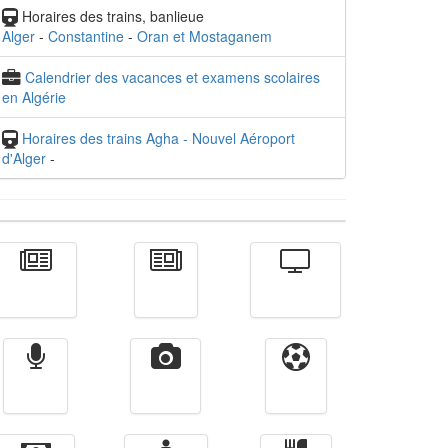
Horaires des trains, banlieue
Alger
-
Constantine
-
Oran et Mostaganem
Calendrier des vacances et examens scolaires
en Algérie
Horaires des trains Agha - Nouvel Aéroport
d'Alger
-
Actualité
الأخبار
Télévision
Radio
Vidéos
Sport