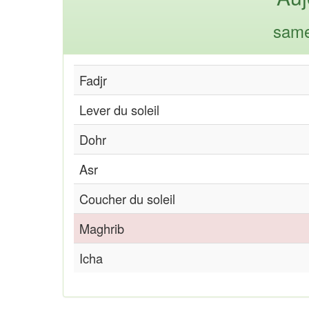
same
Fadjr
Lever du soleil
Dohr
Asr
Coucher du soleil
Maghrib
Icha