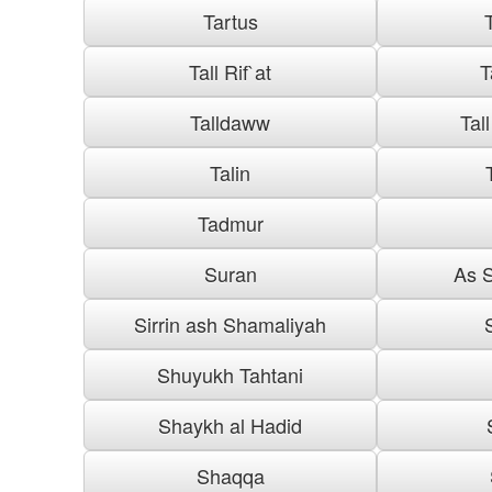
Tartus
Tall Rif`at
T
Talldaww
Tal
Talin
Tadmur
Suran
As S
Sirrin ash Shamaliyah
Shuyukh Tahtani
Shaykh al Hadid
Shaqqa