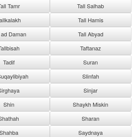
Tall Tamr
Tall Salhab
allkalakh
Tall Hamis
l ad Daman
Tall Abyad
Tallbisah
Taftanaz
Tadif
Suran
uqaylibiyah
Slinfah
Sirghaya
Sinjar
Shin
Shaykh Miskin
Shathah
Sharan
Shahba
Saydnaya