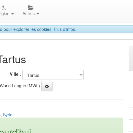
ligion
Autres
d pour exploiter les cookies.
Plus d'infos.
Tartus
Ville :
 World League (MWL)
, Syrie
ourd'hui