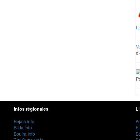
Le
V
d'
Pe
Infos régionales
L
Béjaia info
Ac
Blida info
E
Bouira info
Ec
Tizi Ouzou info
B