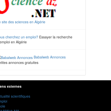
 site des sciences en Algérie
ous cherchez un emploi?
Essayer la recherche
emploi en Algérie
Babalweb Annonces
tites annonces gratuites
iens externes
tualité scientifiques
mploi
ole
abAlWeb MA