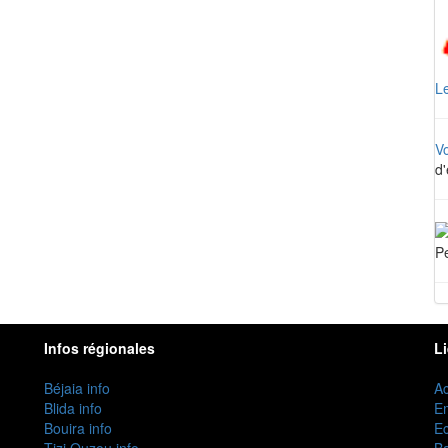
Le
V
d'
Pe
Infos régionales
L
Béjaia info
Ac
Blida info
E
Bouira info
Ec
Tizi Ouzou info
B