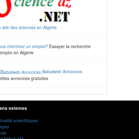
 site des sciences en Algérie
ous cherchez un emploi?
Essayer la recherche
emploi en Algérie
Babalweb Annonces
tites annonces gratuites
iens externes
tualité scientifiques
mploi
ole
abAlWeb MA