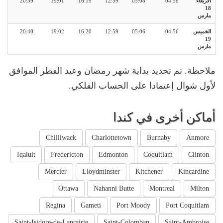
الأربعاء
04:58
05:08
12:59
16:19
19:01
20:39
18
مارس
الخميس
04:56
05:06
12:59
16:20
19:02
20:40
19
مارس
ملاحظة. تم تحديد بداية شهر رمضان وعيد الفطر الموافق
لأول شوال إعتمادا على الحساب الفلكي.
أماكن أخرى في كندا
Chilliwack
Charlottetown
Burnaby
Anmore
Iqaluit
Fredericton
Edmonton
Coquitlam
Clinton
Mercier
Lloydminster
Kitchener
Kincardine
Ottawa
Nahanni Butte
Montreal
Milton
Regina
Gameti
Port Moody
Port Coquitlam
Saint-Isidore-de-Laprairie
Saint-Colomban
Saint-Ambroise