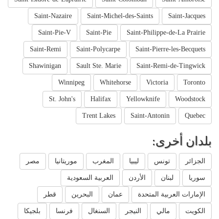
Saint-Nazaire
Saint-Michel-des-Saints
Saint-Jacques
Saint-Pie-V
Saint-Pie
Saint-Philippe-de-La Prairie
Saint-Remi
Saint-Polycarpe
Saint-Pierre-les-Becquets
Shawinigan
Sault Ste. Marie
Saint-Remi-de-Tingwick
Winnipeg
Whitehorse
Victoria
Toronto
St. John's
Halifax
Yellowknife
Woodstock
Trent Lakes
Saint-Antonin
Quebec
بلدان أخرى:
الجزائر
تونس
ليبيا
المغرب
موريتانيا
مصر
سوريا
لبنان
الأردن
العربية السعودية
الإمارات العربية المتحدة
عمان
البحرين
قطر
الكويت
مالي
النيجر
السنغال
فرنسا
بلجيكا