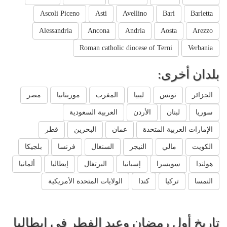
Ascoli Piceno
Asti
Avellino
Bari
Barletta
Alessandria
Ancona
Andria
Aosta
Arezzo
Roman catholic diocese of Terni
Verbania
بلدان أخرى:
الجزائر
تونس
ليبيا
المغرب
موريتانيا
مصر
سوريا
لبنان
الأردن
العربية السعودية
الإمارات العربية المتحدة
عمان
البحرين
قطر
الكويت
مالي
النيجر
السنغال
فرنسا
بلجيكا
هولندا
سويسرا
إسبانيا
البرتغال
إيطاليا
ألمانيا
النمسا
تركيا
كندا
الولايات المتحدة الأمريكية
تاريخ أول رمضان وعيد الفطر في إيطاليا