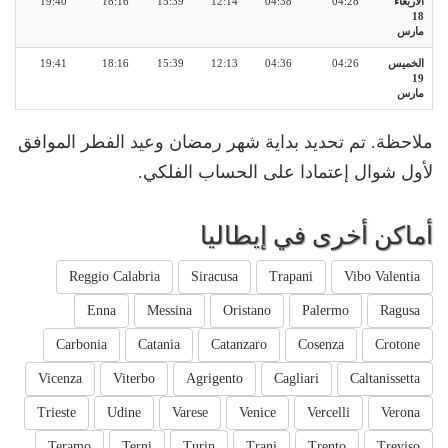
الأربعاء
04:28
04:38
12:14
15:39
18:16
19:40
18
مارس
الخميس
04:26
04:36
12:13
15:39
18:16
19:41
19
مارس
ملاحظة. تم تحديد بداية شهر رمضان وعيد الفطر الموافق
لأول شوال إعتمادا على الحساب الفلكي.
أماكن أخرى في إيطاليا
Reggio Calabria
Siracusa
Trapani
Vibo Valentia
Enna
Messina
Oristano
Palermo
Ragusa
Carbonia
Catania
Catanzaro
Cosenza
Crotone
Vicenza
Viterbo
Agrigento
Cagliari
Caltanissetta
Trieste
Udine
Varese
Venice
Vercelli
Verona
Teramo
Terni
Turin
Trani
Trento
Treviso