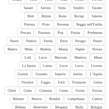
Sassari
Savona
Siena
Sondrio
Taranto
Rieti
Rimini
Rome
Rovigo
Salerno
Potenza
Prato
Ravenna
Reggio nell'Emilia
Pescara
Piacenza
Pisa
Pistoia
Pordenone
Nuoro
Padova
Parma
Pavia
Perugia
Pesaro
Matera
Milan
Modena
Monza
Naples
Novara
Lodi
Lucca
Macerata
Mantova
Massa
La Spezia
Latina
Lecce
Lecco
Livorno
Gorizia
Grosseto
Imperia
Isernia
L'Aquila
Florence
Foggia
Forli
Frosinone
Genoa
Chieti
Como
Cremona
Cuneo
Fermo
Ferrara
Bolzano
Brescia
Brindisi
Campobasso
Caserta
Belluno
Benevento
Bergamo
Biella
Bologna