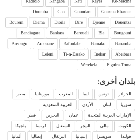
Kadiolo
Kangaba
Kati
Kayes
Ke-Macina
Doumba
Gao
Goundam
Gourma Rharous
Bourem
Diema
Dioila
Dire
Djenne
Douentza
Bandiagara
Bankass
Baroueli
Bla
Bougouni
Ansongo
Araouane
Bafoulabe
Bamako
Banamba
Leleni
Ti-n-Essako
Inekar
Abeibara
Werekela
Figuira-Toma
بلدان أخرى:
الجزائر
تونس
ليبيا
المغرب
موريتانيا
مصر
سوريا
لبنان
الأردن
العربية السعودية
الإمارات العربية المتحدة
عمان
البحرين
قطر
الكويت
مالي
النيجر
السنغال
فرنسا
بلجيكا
هولندا
سويسرا
إسبانيا
البرتغال
إيطاليا
ألمانيا