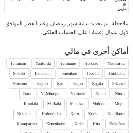
الخميس
04:31
04:41
12:02
15:25
18:05
19:15
19
مارس
ملاحظة. تم تحديد بداية شهر رمضان وعيد الفطر الموافق
لأول شوال إعتمادا على الحساب الفلكي.
أماكن أخرى في مالي
Tominian
Yanfolila
Yelimane
Yorosso
Youwarou
Sokolo
Taoudenni
Tenenkou
Tessalit
Timbuktu
Ntossoni
Sagalo
San
Segou
Sagala
Sikasso
Nara
N'Debougou
Niafunke
Niono
Nioro
Koutiala
Markala
Menaka
Molodo
Mopti
Kolokani
Kolondieba
Koro
Koula
Koulikoro
Kinmparana
Kenenkoun
Kidal
Kita
Kokofata