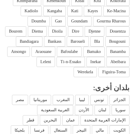
Kinmparana
Kenenkoun
Kidal
Kita
Kokofata
Kadiolo
Kangaba
Kati
Kayes
Ke-Macina
Doumba
Gao
Goundam
Gourma Rharous
Bourem
Diema
Dioila
Dire
Djenne
Douentza
Bandiagara
Bankass
Baroueli
Bla
Bougouni
Ansongo
Araouane
Bafoulabe
Bamako
Banamba
Leleni
Ti-n-Essako
Inekar
Abeibara
Werekela
Figuira-Toma
بلدان أخرى:
الجزائر
تونس
ليبيا
المغرب
موريتانيا
مصر
سوريا
لبنان
الأردن
العربية السعودية
الإمارات العربية المتحدة
عمان
البحرين
قطر
الكويت
مالي
النيجر
السنغال
فرنسا
بلجيكا