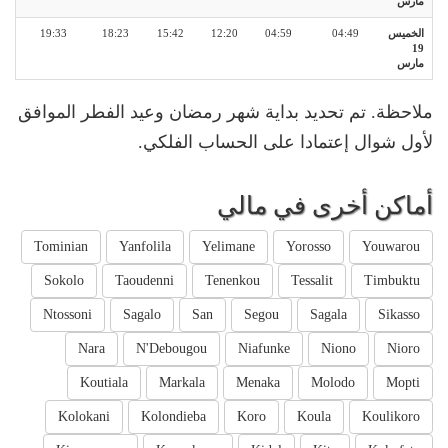
مارس
الخميس
04:49
04:59
12:20
15:42
18:23
19:33
19
مارس
ملاحظة. تم تحديد بداية شهر رمضان وعيد الفطر الموافق
لأول شوال إعتمادا على الحساب الفلكي.
أماكن أخرى في مالي
Tominian
Yanfolila
Yelimane
Yorosso
Youwarou
Sokolo
Taoudenni
Tenenkou
Tessalit
Timbuktu
Ntossoni
Sagalo
San
Segou
Sagala
Sikasso
Nara
N'Debougou
Niafunke
Niono
Nioro
Koutiala
Markala
Menaka
Molodo
Mopti
Kolokani
Kolondieba
Koro
Koula
Koulikoro