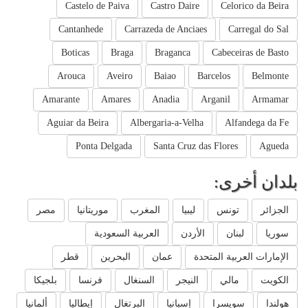
Castelo de Paiva
Castro Daire
Celorico da Beira
Cantanhede
Carrazeda de Anciaes
Carregal do Sal
Boticas
Braga
Braganca
Cabeceiras de Basto
Arouca
Aveiro
Baiao
Barcelos
Belmonte
Amarante
Amares
Anadia
Arganil
Armamar
Aguiar da Beira
Albergaria-a-Velha
Alfandega da Fe
Ponta Delgada
Santa Cruz das Flores
Agueda
بلدان أخرى:
الجزائر
تونس
ليبيا
المغرب
موريتانيا
مصر
سوريا
لبنان
الأردن
العربية السعودية
الإمارات العربية المتحدة
عمان
البحرين
قطر
الكويت
مالي
النيجر
السنغال
فرنسا
بلجيكا
هولندا
سويسرا
إسبانيا
البرتغال
إيطاليا
ألمانيا