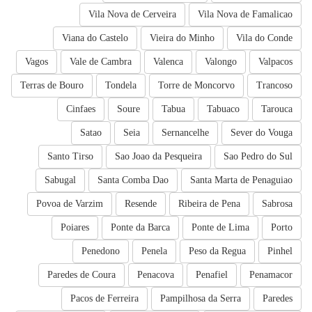
Vila Nova de Cerveira
Vila Nova de Famalicao
Viana do Castelo
Vieira do Minho
Vila do Conde
Vagos
Vale de Cambra
Valenca
Valongo
Valpacos
Terras de Bouro
Tondela
Torre de Moncorvo
Trancoso
Cinfaes
Soure
Tabua
Tabuaco
Tarouca
Satao
Seia
Sernancelhe
Sever do Vouga
Santo Tirso
Sao Joao da Pesqueira
Sao Pedro do Sul
Sabugal
Santa Comba Dao
Santa Marta de Penaguiao
Povoa de Varzim
Resende
Ribeira de Pena
Sabrosa
Poiares
Ponte da Barca
Ponte de Lima
Porto
Penedono
Penela
Peso da Regua
Pinhel
Paredes de Coura
Penacova
Penafiel
Penamacor
Pacos de Ferreira
Pampilhosa da Serra
Paredes