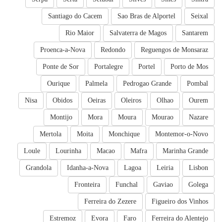
Santiago do Cacem
Sao Bras de Alportel
Seixal
Rio Maior
Salvaterra de Magos
Santarem
Proenca-a-Nova
Redondo
Reguengos de Monsaraz
Ponte de Sor
Portalegre
Portel
Porto de Mos
Ourique
Palmela
Pedrogao Grande
Pombal
Nisa
Obidos
Oeiras
Oleiros
Olhao
Ourem
Montijo
Mora
Moura
Mourao
Nazare
Mertola
Moita
Monchique
Montemor-o-Novo
Loule
Lourinha
Macao
Mafra
Marinha Grande
Grandola
Idanha-a-Nova
Lagoa
Leiria
Lisbon
Fronteira
Funchal
Gaviao
Golega
Ferreira do Zezere
Figueiro dos Vinhos
Estremoz
Evora
Faro
Ferreira do Alentejo