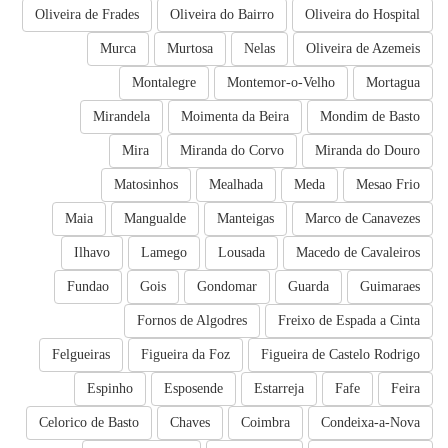
Oliveira de Frades
Oliveira do Bairro
Oliveira do Hospital
Murca
Murtosa
Nelas
Oliveira de Azemeis
Montalegre
Montemor-o-Velho
Mortagua
Mirandela
Moimenta da Beira
Mondim de Basto
Mira
Miranda do Corvo
Miranda do Douro
Matosinhos
Mealhada
Meda
Mesao Frio
Maia
Mangualde
Manteigas
Marco de Canavezes
Ilhavo
Lamego
Lousada
Macedo de Cavaleiros
Fundao
Gois
Gondomar
Guarda
Guimaraes
Fornos de Algodres
Freixo de Espada a Cinta
Felgueiras
Figueira da Foz
Figueira de Castelo Rodrigo
Espinho
Esposende
Estarreja
Fafe
Feira
Celorico de Basto
Chaves
Coimbra
Condeixa-a-Nova