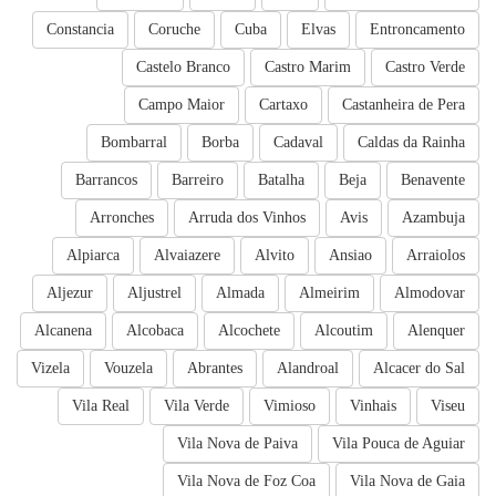
Constancia
Coruche
Cuba
Elvas
Entroncamento
Castelo Branco
Castro Marim
Castro Verde
Campo Maior
Cartaxo
Castanheira de Pera
Bombarral
Borba
Cadaval
Caldas da Rainha
Barrancos
Barreiro
Batalha
Beja
Benavente
Arronches
Arruda dos Vinhos
Avis
Azambuja
Alpiarca
Alvaiazere
Alvito
Ansiao
Arraiolos
Aljezur
Aljustrel
Almada
Almeirim
Almodovar
Alcanena
Alcobaca
Alcochete
Alcoutim
Alenquer
Vizela
Vouzela
Abrantes
Alandroal
Alcacer do Sal
Vila Real
Vila Verde
Vimioso
Vinhais
Viseu
Vila Nova de Paiva
Vila Pouca de Aguiar
Vila Nova de Foz Coa
Vila Nova de Gaia