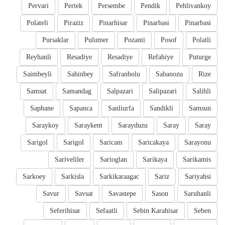
Pervari
Pertek
Persembe
Pendik
Pehlivankoy
Polateli
Piraziz
Pinarhisar
Pinarbasi
Pinarbasi
Pursaklar
Pulumer
Pozanti
Posof
Polatli
Reyhanli
Resadiye
Resadiye
Refahiye
Puturge
Saimbeyli
Sahinbey
Safranbolu
Sabanozu
Rize
Samsat
Samandag
Salpazari
Salipazari
Salihli
Saphane
Sapanca
Sanliurfa
Sandikli
Samsun
Saraykoy
Saraykent
Sarayduzu
Saray
Saray
Sarigol
Sarigol
Saricam
Saricakaya
Sarayonu
Sariveliler
Sarioglan
Sarikaya
Sarikamis
Sarkoey
Sarkisla
Sarkikaraagac
Sariz
Sariyahsi
Savur
Savsat
Savastepe
Sason
Saruhanli
Seferihisar
Sefaatli
Sebin Karahisar
Seben