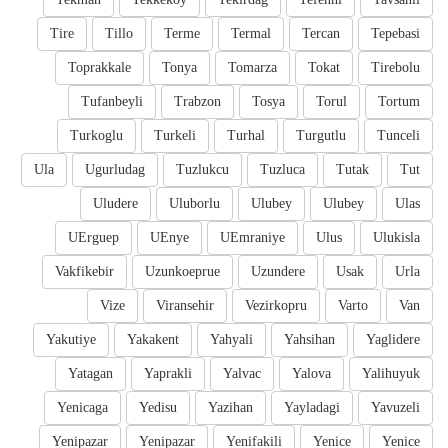
Tire
Tillo
Terme
Termal
Tercan
Tepebasi
Toprakkale
Tonya
Tomarza
Tokat
Tirebolu
Tufanbeyli
Trabzon
Tosya
Torul
Tortum
Turkoglu
Turkeli
Turhal
Turgutlu
Tunceli
Ula
Ugurludag
Tuzlukcu
Tuzluca
Tutak
Tut
Uludere
Uluborlu
Ulubey
Ulubey
Ulas
UErguep
UEnye
UEmraniye
Ulus
Ulukisla
Vakfikebir
Uzunkoeprue
Uzundere
Usak
Urla
Vize
Viransehir
Vezirkopru
Varto
Van
Yakutiye
Yakakent
Yahyali
Yahsihan
Yaglidere
Yatagan
Yaprakli
Yalvac
Yalova
Yalihuyuk
Yenicaga
Yedisu
Yazihan
Yayladagi
Yavuzeli
Yenipazar
Yenipazar
Yenifakili
Yenice
Yenice