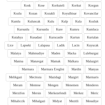
Kosk
Kose
Korkuteli
Korkut
Korgun
Kozlu
Kozan
Kozakli
Koyulhisar
Kovancilar
Kumlu
Kuluncak
Kulu
Kulp
Kula
Kozluk
Kursunlu
Kursunlu
Kure
Kumru
Kumluca
Kutahya
Kusadasi
Kurucasile
Kurtun
Kurtalan
Lice
Lapseki
Lalapasa
Ladik
Lacin
Kuyucak
Malatya
Mahmudiye
Maden
Macka
Luleburgaz
Manisa
Manavgat
Mamak
Malkara
Malazgirt
Marmara
Marmara Ereglisi
Mardin
Manyas
Melikgazi
Mecitozu
Mazidagi
Mazgirt
Marmaris
Meram
Mentese
Mengen
Menemen
Menderes
Merzifon
Mersin
Merkezefendi
Merkez
Meric
Mihaliccik
Mihalgazi
Midyat
Mezitli
Mesudiye