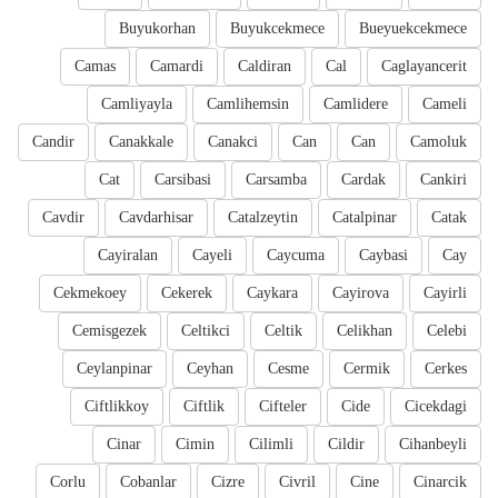
Buyukorhan
Buyukcekmece
Bueyuekcekmece
Camas
Camardi
Caldiran
Cal
Caglayancerit
Camliyayla
Camlihemsin
Camlidere
Cameli
Candir
Canakkale
Canakci
Can
Can
Camoluk
Cat
Carsibasi
Carsamba
Cardak
Cankiri
Cavdir
Cavdarhisar
Catalzeytin
Catalpinar
Catak
Cayiralan
Cayeli
Caycuma
Caybasi
Cay
Cekmekoey
Cekerek
Caykara
Cayirova
Cayirli
Cemisgezek
Celtikci
Celtik
Celikhan
Celebi
Ceylanpinar
Ceyhan
Cesme
Cermik
Cerkes
Ciftlikkoy
Ciftlik
Cifteler
Cide
Cicekdagi
Cinar
Cimin
Cilimli
Cildir
Cihanbeyli
Corlu
Cobanlar
Cizre
Civril
Cine
Cinarcik