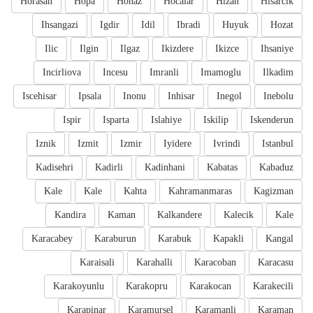
Horasan
Hopa
Honaz
Hocalar
Hizan
Hisarcik
Ihsangazi
Igdir
Idil
Ibradi
Huyuk
Hozat
Ilic
Ilgin
Ilgaz
Ikizdere
Ikizce
Ihsaniye
Incirliova
Incesu
Imranli
Imamoglu
Ilkadim
Iscehisar
Ipsala
Inonu
Inhisar
Inegol
Inebolu
Ispir
Isparta
Islahiye
Iskilip
Iskenderun
Iznik
Izmit
Izmir
Iyidere
Ivrindi
Istanbul
Kadisehri
Kadirli
Kadinhani
Kabatas
Kabaduz
Kale
Kale
Kahta
Kahramanmaras
Kagizman
Kandira
Kaman
Kalkandere
Kalecik
Kale
Karacabey
Karaburun
Karabuk
Kapakli
Kangal
Karaisali
Karahalli
Karacoban
Karacasu
Karakoyunlu
Karakopru
Karakocan
Karakecili
Karapinar
Karamursel
Karamanli
Karaman