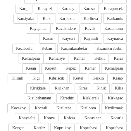
Kargi
Karayazi
Karatay
Karasu
Karapurcek
Karsiyaka
Kars
Karpuzlu
Karliova
Karkamis
Kayapinar
Kavaklidere
Kavak
Kastamonu
Kazan
Kayseri
Kaynasli
Kaynarca
Keciborlu
Keban
Kazimkarabekir
Kazimkarabekir
Kemalpasa
Kemaliye
Kemah
Kelkit
Keles
Kesan
Kepsut
Kepez
Kemer
Kemalpasa
Kilimli
Kigi
Kibriscik
Kestel
Keskin
Kesap
Kirikkale
Kirikhan
Kiraz
Kinik
Kilis
Kizilcahamam
Kirsehir
Kirklareli
Kirkagac
Kocakoy
Kocaali
Kiziltepe
Kiziloren
Kizilirmak
Konyaalti
Konya
Kofcaz
Kocasinan
Kocarli
Korgan
Korfez
Koprukoy
Koprubasi
Koprubasi