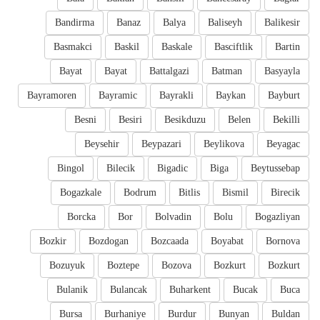
Bandirma
Banaz
Balya
Baliseyh
Balikesir
Basmakci
Baskil
Baskale
Basciftlik
Bartin
Bayat
Bayat
Battalgazi
Batman
Basyayla
Bayramoren
Bayramic
Bayrakli
Baykan
Bayburt
Besni
Besiri
Besikduzu
Belen
Bekilli
Beysehir
Beypazari
Beylikova
Beyagac
Bingol
Bilecik
Bigadic
Biga
Beytussebap
Bogazkale
Bodrum
Bitlis
Bismil
Birecik
Borcka
Bor
Bolvadin
Bolu
Bogazliyan
Bozkir
Bozdogan
Bozcaada
Boyabat
Bornova
Bozuyuk
Boztepe
Bozova
Bozkurt
Bozkurt
Bulanik
Bulancak
Buharkent
Bucak
Buca
Bursa
Burhaniye
Burdur
Bunyan
Buldan