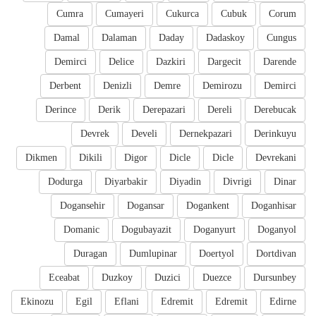
Cumra
Cumayeri
Cukurca
Cubuk
Corum
Damal
Dalaman
Daday
Dadaskoy
Cungus
Demirci
Delice
Dazkiri
Dargecit
Darende
Derbent
Denizli
Demre
Demirozu
Demirci
Derince
Derik
Derepazari
Dereli
Derebucak
Devrek
Develi
Dernekpazari
Derinkuyu
Dikmen
Dikili
Digor
Dicle
Dicle
Devrekani
Dodurga
Diyarbakir
Diyadin
Divrigi
Dinar
Dogansehir
Dogansar
Dogankent
Doganhisar
Domanic
Dogubayazit
Doganyurt
Doganyol
Duragan
Dumlupinar
Doertyol
Dortdivan
Eceabat
Duzkoy
Duzici
Duezce
Dursunbey
Ekinozu
Egil
Eflani
Edremit
Edremit
Edirne