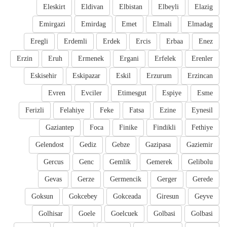
Eleskirt
Eldivan
Elbistan
Elbeyli
Elazig
Emirgazi
Emirdag
Emet
Elmali
Elmadag
Eregli
Erdemli
Erdek
Ercis
Erbaa
Enez
Erzin
Eruh
Ermenek
Ergani
Erfelek
Erenler
Eskisehir
Eskipazar
Eskil
Erzurum
Erzincan
Evren
Evciler
Etimesgut
Espiye
Esme
Ferizli
Felahiye
Feke
Fatsa
Ezine
Eynesil
Gaziantep
Foca
Finike
Findikli
Fethiye
Gelendost
Gediz
Gebze
Gazipasa
Gaziemir
Gercus
Genc
Gemlik
Gemerek
Gelibolu
Gevas
Gerze
Germencik
Gerger
Gerede
Goksun
Gokcebey
Gokceada
Giresun
Geyve
Golhisar
Goele
Goelcuek
Golbasi
Golbasi