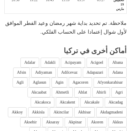
الخميس
05:27
05:37
13:19
16:43
19:22
20:50
19
مارس
ملاحظة. تم تحديد بداية شهر رمضان وعيد الفطر الموافق
لأول شوال إعتمادا على الحساب الفلكي.
أماكن أخرى في تركيا
Adalar
Adakli
Acipayam
Acigoel
Abana
Afsin
Adiyaman
Adilcevaz
Adapazari
Adana
Agli
Aglasun
Agin
Agacoren
Afyonkarahisar
Akcaabat
Ahmetli
Ahlat
Ahirli
Agri
Akcakoca
Akcakent
Akcakale
Akcadag
Akkoy
Akkisla
Akincilar
Akhisar
Akdagmadeni
Aksehir
Aksaray
Akpinar
Akoren
Akkus