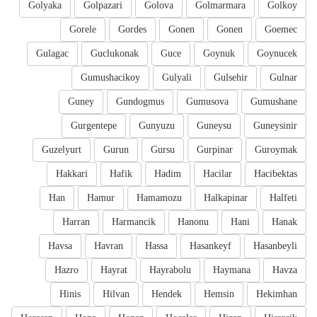
Golyaka
Golpazari
Golova
Golmarmara
Golkoy
Gorele
Gordes
Gonen
Gonen
Goemec
Gulagac
Guclukonak
Guce
Goynuk
Goynucek
Gumushacikoy
Gulyali
Gulsehir
Gulnar
Guney
Gundogmus
Gumusova
Gumushane
Gurgentepe
Gunyuzu
Guneysu
Guneysinir
Guzelyurt
Gurun
Gursu
Gurpinar
Guroymak
Hakkari
Hafik
Hadim
Hacilar
Hacibektas
Han
Hamur
Hamamozu
Halkapinar
Halfeti
Harran
Harmancik
Hanonu
Hani
Hanak
Havsa
Havran
Hassa
Hasankeyf
Hasanbeyli
Hazro
Hayrat
Hayrabolu
Haymana
Havza
Hinis
Hilvan
Hendek
Hemsin
Hekimhan