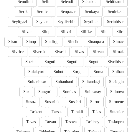
Semdinli
Selim
Selendi
Selcuklu
Sehitkamil
Serik
Serdivan
Senpazar
Senkaya
Senirkent
Seyitgazi
Seyhan
Seydisehir
Seydiler
Serinhisar
Silvan
Silopi
Silivri
Silifke
Sile
Siirt
Siran
Sinop
Sindirgi
Sincik
Sinanpasa
Simav
Sivrice
Siverek
Sivasli
Sivas
Sirvan
Sirnak
Soeke
Sogutlu
Sogutlu
Sogut
Sivrihisar
Sulakyurt
Suhut
Sorgun
Soma
Solhan
Sultanhisar
Sultanhani
Sultandagi
Sueloglu
Sur
Sungurlu
Sumbas
Sulusaray
Suluova
Susuz
Susurluk
Susehri
Suruc
Surmene
Taskent
Tarsus
Tarakli
Talas
Sutculer
Tavas
Tatvan
Tasova
Taslicay
Taskopru
Tekman
Tekkekoy
Tekirdag
Tefenni
Tavsanli