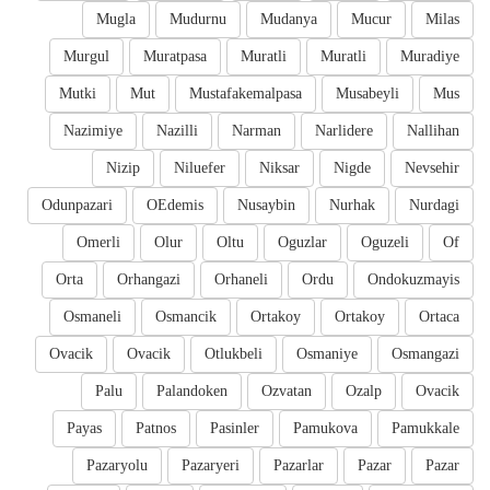
Mugla
Mudurnu
Mudanya
Mucur
Milas
Murgul
Muratpasa
Muratli
Muratli
Muradiye
Mutki
Mut
Mustafakemalpasa
Musabeyli
Mus
Nazimiye
Nazilli
Narman
Narlidere
Nallihan
Nizip
Niluefer
Niksar
Nigde
Nevsehir
Odunpazari
OEdemis
Nusaybin
Nurhak
Nurdagi
Omerli
Olur
Oltu
Oguzlar
Oguzeli
Of
Orta
Orhangazi
Orhaneli
Ordu
Ondokuzmayis
Osmaneli
Osmancik
Ortakoy
Ortakoy
Ortaca
Ovacik
Ovacik
Otlukbeli
Osmaniye
Osmangazi
Palu
Palandoken
Ozvatan
Ozalp
Ovacik
Payas
Patnos
Pasinler
Pamukova
Pamukkale
Pazaryolu
Pazaryeri
Pazarlar
Pazar
Pazar