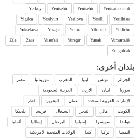
Yerkoy
Yenisehir
Yenisehir
Yenisarbademli
Yigilca
Yesilyurt
Yesilova
Yesilli
Yesilhisar
Yuksekova
Yozgat
Yomra
Yildizeli
Yildirim
Zile
Zara
Yusufeli
Yuregir
Yunak
Yumurtalik
Zonguldak
بلدان أخرى:
الجزائر
تونس
ليبيا
المغرب
موريتانيا
مصر
سوريا
لبنان
الأردن
العربية السعودية
الإمارات العربية المتحدة
عمان
البحرين
قطر
الكويت
مالي
النيجر
السنغال
فرنسا
بلجيكا
هولندا
سويسرا
إسبانيا
البرتغال
إيطاليا
ألمانيا
النمسا
تركيا
كندا
الولايات المتحدة الأمريكية