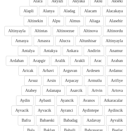
Alaca
Akyazi
Akyaka
Aksu
Akseki
Alapli
Alanya
Aladag
Alacam
Alacakaya
Altinekin
Alpu
Almus
Aliaga
Alasehir
Altinyayla
Altintas
Altinoezue
Altinova
Altinordu
Amasya
Amasra
Alucra
Altunhisar
Altinyayla
Antalya
Antakya
Ankara
Andirin
Anamur
Ardahan
Arapgir
Aralik
Arakli
Arac
Araban
Aricak
Arhavi
Arguvan
Ardesen
Ardanuc
Arsuz
Arsin
Arpacay
Armutlu
Arifiye
Atabey
Aslanapa
Asarcik
Artvin
Artova
Aydin
Aybasti
Ayancik
Avanos
Atkaracalar
Ayvacik
Ayvacik
Ayranci
Aydintepe
Aydincik
Bafra
Babaeski
Babadag
Azdavay
Ayvalik
Bala
Baklan
Bahsili
Bahcesaray
Baglar