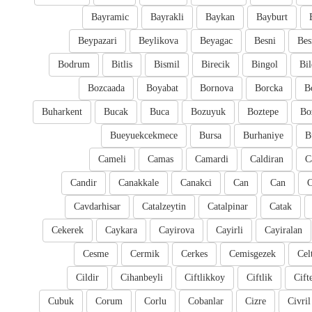
Bayramic
Bayrakli
Baykan
Bayburt
Beypazari
Beylikova
Beyagac
Besni
Bes
Bodrum
Bitlis
Bismil
Birecik
Bingol
Bil
Bozcaada
Boyabat
Bornova
Borcka
B
Buharkent
Bucak
Buca
Bozuyuk
Boztepe
Bo
Bueyuekcekmece
Bursa
Burhaniye
B
Cameli
Camas
Camardi
Caldiran
C
Candir
Canakkale
Canakci
Can
Can
Cavdarhisar
Catalzeytin
Catalpinar
Catak
Cekerek
Caykara
Cayirova
Cayirli
Cayiralan
Cesme
Cermik
Cerkes
Cemisgezek
Cel
Cildir
Cihanbeyli
Ciftlikkoy
Ciftlik
Cift
Cubuk
Corum
Corlu
Cobanlar
Cizre
Civril