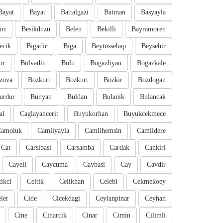
Bayat
Bayat
Battalgazi
Batman
Basyayla
iri
Besikduzu
Belen
Bekilli
Bayramoren
ecik
Bigadic
Biga
Beytussebap
Beysehir
or
Bolvadin
Bolu
Bogazliyan
Bogazkale
zova
Bozkurt
Bozkurt
Bozkir
Bozdogan
urdur
Bunyan
Buldan
Bulanik
Bulancak
al
Caglayancerit
Buyukorhan
Buyukcekmece
Camoluk
Camliyayla
Camlihemsin
Camlidere
Cat
Carsibasi
Carsamba
Cardak
Cankiri
Cayeli
Caycuma
Caybasi
Cay
Cavdir
tikci
Celtik
Celikhan
Celebi
Cekmekoey
eler
Cide
Cicekdagi
Ceylanpinar
Ceyhan
Cine
Cinarcik
Cinar
Cimin
Cilimli