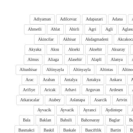
Adiyaman
Adilcevaz
Adapazari
Adana
Ahmetli
Ahlat
Ahirli
Agri
Agli
Aglas
Akincilar
Akhisar
Akdagmadeni
Akcakoc
Akyaka
Aksu
Akseki
Aksehir
Aksaray
Almus
Aliaga
Alasehir
Alapli
Alanya
Altunhisar
Altinyayla
Altinyayla
Altintas
Altino
Arac
Araban
Antalya
Antakya
Ankara
A
Arifiye
Aricak
Arhavi
Arguvan
Ardesen
Atkaracalar
Atabey
Aslanapa
Asarcik
Artvin
Ayvacik
Ayvacik
Ayranci
Aydintepe
Bala
Baklan
Bahsili
Bahcesaray
Baglar
Ba
Basmakci
Baskil
Baskale
Basciftlik
Bartin
B