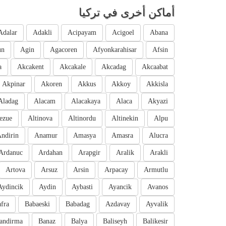
أماكن أخرى في تركيا
Adalar
Adakli
Acipayam
Acigoel
Abana
un
Agin
Agacoren
Afyonkarahisar
Afsin
a
Akcakent
Akcakale
Akcadag
Akcaabat
Akpinar
Akoren
Akkus
Akkoy
Akkisla
Aladag
Alacam
Alacakaya
Alaca
Akyazi
ezue
Altinova
Altinordu
Altinekin
Alpu
ndirin
Anamur
Amasya
Amasra
Alucra
Ardanuc
Ardahan
Arapgir
Aralik
Arakli
Artova
Arsuz
Arsin
Arpacay
Armutlu
Aydincik
Aydin
Aybasti
Ayancik
Avanos
fra
Babaeski
Babadag
Azdavay
Ayvalik
andirma
Banaz
Balya
Baliseyh
Balikesir