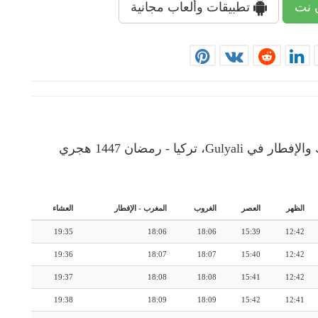
 نت
تطبيقات وألعاب مجانية
إمساكية رمضان: رزنامة شهرية لأوقات الإمساك والإفطار في Gulyali، تركيا - رمضان 1447 هجري
الظهر
العصر
الغروب
المغرب
-
الإفطار
العشاء
19:35
18:06
18:06
15:39
12:42
19:36
18:07
18:07
15:40
12:42
19:37
18:08
18:08
15:41
12:42
19:38
18:09
18:09
15:42
12:41