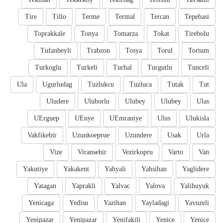
Tire
Tillo
Terme
Termal
Tercan
Tepebasi
Toprakkale
Tonya
Tomarza
Tokat
Tirebolu
Tufanbeyli
Trabzon
Tosya
Torul
Tortum
Turkoglu
Turkeli
Turhal
Turgutlu
Tunceli
Ula
Ugurludag
Tuzlukcu
Tuzluca
Tutak
Tut
Uludere
Uluborlu
Ulubey
Ulubey
Ulas
UErguep
UEnye
UEmraniye
Ulus
Ulukisla
Vakfikebir
Uzunkoeprue
Uzundere
Usak
Urla
Vize
Viransehir
Vezirkopru
Varto
Van
Yakutiye
Yakakent
Yahyali
Yahsihan
Yaglidere
Yatagan
Yaprakli
Yalvac
Yalova
Yalihuyuk
Yenicaga
Yedisu
Yazihan
Yayladagi
Yavuzeli
Yenipazar
Yenipazar
Yenifakili
Yenice
Yenice