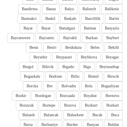
Bandirma
Banaz
Balya
Baliseyh
Balikesir
Basmakci
Baskil
Baskale
Basciftlik
Bartin
Bayat
Bayat
Battalgazi
Batman
Basyayla
Bayramoren
Bayramic
Bayrakli
Baykan
Bayburt
Besni
Besiri
Besikduzu
Belen
Bekilli
Beysehir
Beypazari
Beylikova
Beyagac
Bingol
Bilecik
Bigadic
Biga
Beytussebap
Bogazkale
Bodrum
Bitlis
Bismil
Birecik
Borcka
Bor
Bolvadin
Bolu
Bogazliyan
Bozkir
Bozdogan
Bozcaada
Boyabat
Bornova
Bozuyuk
Boztepe
Bozova
Bozkurt
Bozkurt
Bulanik
Bulancak
Buharkent
Bucak
Buca
Bursa
Burhaniye
Burdur
Bunyan
Buldan