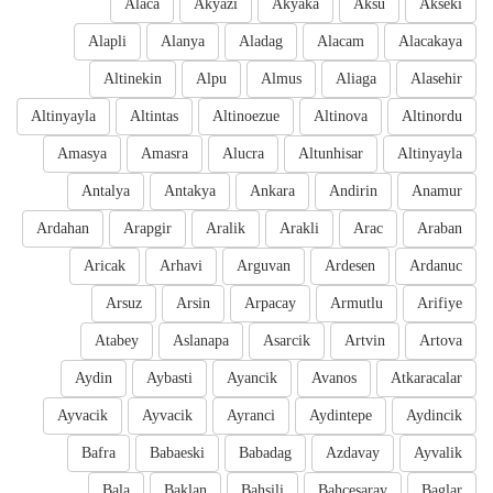
Alaca
Akyazi
Akyaka
Aksu
Akseki
Alapli
Alanya
Aladag
Alacam
Alacakaya
Altinekin
Alpu
Almus
Aliaga
Alasehir
Altinyayla
Altintas
Altinoezue
Altinova
Altinordu
Amasya
Amasra
Alucra
Altunhisar
Altinyayla
Antalya
Antakya
Ankara
Andirin
Anamur
Ardahan
Arapgir
Aralik
Arakli
Arac
Araban
Aricak
Arhavi
Arguvan
Ardesen
Ardanuc
Arsuz
Arsin
Arpacay
Armutlu
Arifiye
Atabey
Aslanapa
Asarcik
Artvin
Artova
Aydin
Aybasti
Ayancik
Avanos
Atkaracalar
Ayvacik
Ayvacik
Ayranci
Aydintepe
Aydincik
Bafra
Babaeski
Babadag
Azdavay
Ayvalik
Bala
Baklan
Bahsili
Bahcesaray
Baglar