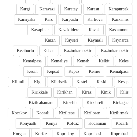
Kargi
Karayazi
Karatay
Karasu
Karapurcek
Karsiyaka
Kars
Karpuzlu
Karliova
Karkamis
Kayapinar
Kavaklidere
Kavak
Kastamonu
Kazan
Kayseri
Kaynasli
Kaynarca
Keciborlu
Keban
Kazimkarabekir
Kazimkarabekir
Kemalpasa
Kemaliye
Kemah
Kelkit
Keles
Kesan
Kepsut
Kepez
Kemer
Kemalpasa
Kilimli
Kigi
Kibriscik
Kestel
Keskin
Kesap
Kirikkale
Kirikhan
Kiraz
Kinik
Kilis
Kizilcahamam
Kirsehir
Kirklareli
Kirkagac
Kocakoy
Kocaali
Kiziltepe
Kiziloren
Kizilirmak
Konyaalti
Konya
Kofcaz
Kocasinan
Kocarli
Korgan
Korfez
Koprukoy
Koprubasi
Koprubasi