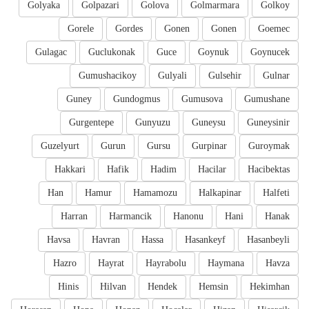
Golyaka
Golpazari
Golova
Golmarmara
Golkoy
Gorele
Gordes
Gonen
Gonen
Goemec
Gulagac
Guclukonak
Guce
Goynuk
Goynucek
Gumushacikoy
Gulyali
Gulsehir
Gulnar
Guney
Gundogmus
Gumusova
Gumushane
Gurgentepe
Gunyuzu
Guneysu
Guneysinir
Guzelyurt
Gurun
Gursu
Gurpinar
Guroymak
Hakkari
Hafik
Hadim
Hacilar
Hacibektas
Han
Hamur
Hamamozu
Halkapinar
Halfeti
Harran
Harmancik
Hanonu
Hani
Hanak
Havsa
Havran
Hassa
Hasankeyf
Hasanbeyli
Hazro
Hayrat
Hayrabolu
Haymana
Havza
Hinis
Hilvan
Hendek
Hemsin
Hekimhan