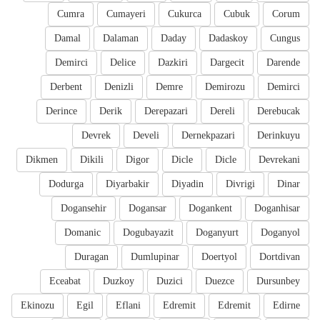
Cumra
Cumayeri
Cukurca
Cubuk
Corum
Damal
Dalaman
Daday
Dadaskoy
Cungus
Demirci
Delice
Dazkiri
Dargecit
Darende
Derbent
Denizli
Demre
Demirozu
Demirci
Derince
Derik
Derepazari
Dereli
Derebucak
Devrek
Develi
Dernekpazari
Derinkuyu
Dikmen
Dikili
Digor
Dicle
Dicle
Devrekani
Dodurga
Diyarbakir
Diyadin
Divrigi
Dinar
Dogansehir
Dogansar
Dogankent
Doganhisar
Domanic
Dogubayazit
Doganyurt
Doganyol
Duragan
Dumlupinar
Doertyol
Dortdivan
Eceabat
Duzkoy
Duzici
Duezce
Dursunbey
Ekinozu
Egil
Eflani
Edremit
Edremit
Edirne