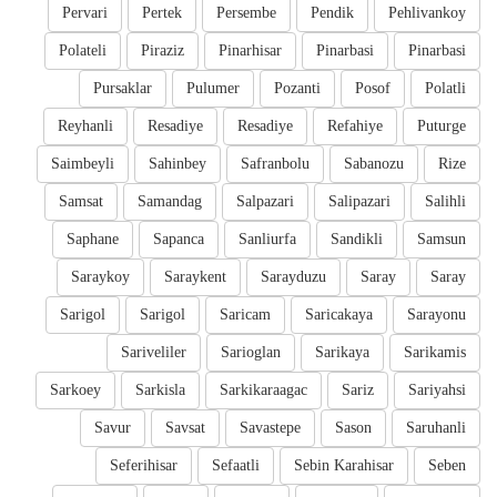
Pervari
Pertek
Persembe
Pendik
Pehlivankoy
Polateli
Piraziz
Pinarhisar
Pinarbasi
Pinarbasi
Pursaklar
Pulumer
Pozanti
Posof
Polatli
Reyhanli
Resadiye
Resadiye
Refahiye
Puturge
Saimbeyli
Sahinbey
Safranbolu
Sabanozu
Rize
Samsat
Samandag
Salpazari
Salipazari
Salihli
Saphane
Sapanca
Sanliurfa
Sandikli
Samsun
Saraykoy
Saraykent
Sarayduzu
Saray
Saray
Sarigol
Sarigol
Saricam
Saricakaya
Sarayonu
Sariveliler
Sarioglan
Sarikaya
Sarikamis
Sarkoey
Sarkisla
Sarkikaraagac
Sariz
Sariyahsi
Savur
Savsat
Savastepe
Sason
Saruhanli
Seferihisar
Sefaatli
Sebin Karahisar
Seben