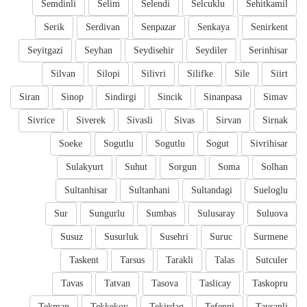
Semdinli
Selim
Selendi
Selcuklu
Sehitkamil
Serik
Serdivan
Senpazar
Senkaya
Senirkent
Seyitgazi
Seyhan
Seydisehir
Seydiler
Serinhisar
Silvan
Silopi
Silivri
Silifke
Sile
Siirt
Siran
Sinop
Sindirgi
Sincik
Sinanpasa
Simav
Sivrice
Siverek
Sivasli
Sivas
Sirvan
Sirnak
Soeke
Sogutlu
Sogutlu
Sogut
Sivrihisar
Sulakyurt
Suhut
Sorgun
Soma
Solhan
Sultanhisar
Sultanhani
Sultandagi
Sueloglu
Sur
Sungurlu
Sumbas
Sulusaray
Suluova
Susuz
Susurluk
Susehri
Suruc
Surmene
Taskent
Tarsus
Tarakli
Talas
Sutculer
Tavas
Tatvan
Tasova
Taslicay
Taskopru
Tekman
Tekkekoy
Tekirdag
Tefenni
Tavsanli