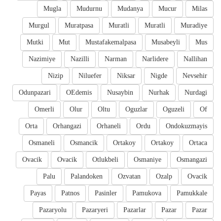
Mugla
Mudurnu
Mudanya
Mucur
Milas
Murgul
Muratpasa
Muratli
Muratli
Muradiye
Mutki
Mut
Mustafakemalpasa
Musabeyli
Mus
Nazimiye
Nazilli
Narman
Narlidere
Nallihan
Nizip
Niluefer
Niksar
Nigde
Nevsehir
Odunpazari
OEdemis
Nusaybin
Nurhak
Nurdagi
Omerli
Olur
Oltu
Oguzlar
Oguzeli
Of
Orta
Orhangazi
Orhaneli
Ordu
Ondokuzmayis
Osmaneli
Osmancik
Ortakoy
Ortakoy
Ortaca
Ovacik
Ovacik
Otlukbeli
Osmaniye
Osmangazi
Palu
Palandoken
Ozvatan
Ozalp
Ovacik
Payas
Patnos
Pasinler
Pamukova
Pamukkale
Pazaryolu
Pazaryeri
Pazarlar
Pazar
Pazar