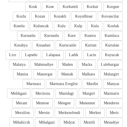
Kosk
Kose
Korkuteli
Korkut
Korgun
Kozlu
Kozan
Kozakli
Koyulhisar
Kovancilar
Kumlu
Kuluncak
Kulu
Kulp
Kula
Kozluk
Kursunlu
Kursunlu
Kure
Kumru
Kumluca
Kutahya
Kusadasi
Kurucasile
Kurtun
Kurtalan
Lice
Lapseki
Lalapasa
Ladik
Lacin
Kuyucak
Malatya
Mahmudiye
Maden
Macka
Luleburgaz
Manisa
Manavgat
Mamak
Malkara
Malazgirt
Marmara
Marmara Ereglisi
Mardin
Manyas
Melikgazi
Mecitozu
Mazidagi
Mazgirt
Marmaris
Meram
Mentese
Mengen
Menemen
Menderes
Merzifon
Mersin
Merkezefendi
Merkez
Meric
Mihaliccik
Mihalgazi
Midyat
Mezitli
Mesudiye