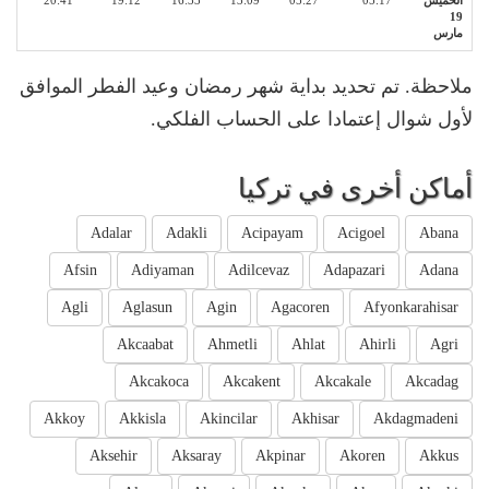
الخميس
05:17
05:27
13:09
16:33
19:12
20:41
19
مارس
ملاحظة. تم تحديد بداية شهر رمضان وعيد الفطر الموافق
لأول شوال إعتمادا على الحساب الفلكي.
أماكن أخرى في تركيا
Adalar
Adakli
Acipayam
Acigoel
Abana
Afsin
Adiyaman
Adilcevaz
Adapazari
Adana
Agli
Aglasun
Agin
Agacoren
Afyonkarahisar
Akcaabat
Ahmetli
Ahlat
Ahirli
Agri
Akcakoca
Akcakent
Akcakale
Akcadag
Akkoy
Akkisla
Akincilar
Akhisar
Akdagmadeni
Aksehir
Aksaray
Akpinar
Akoren
Akkus