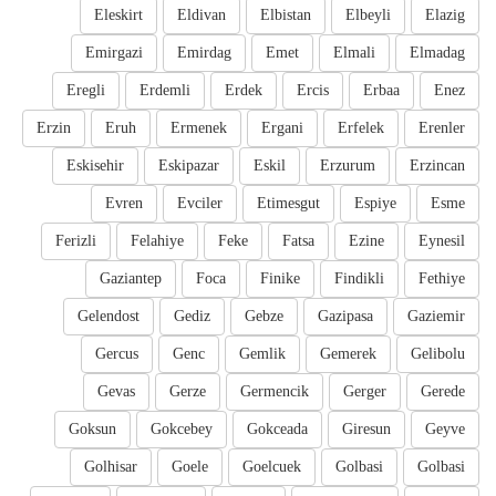
Eleskirt
Eldivan
Elbistan
Elbeyli
Elazig
Emirgazi
Emirdag
Emet
Elmali
Elmadag
Eregli
Erdemli
Erdek
Ercis
Erbaa
Enez
Erzin
Eruh
Ermenek
Ergani
Erfelek
Erenler
Eskisehir
Eskipazar
Eskil
Erzurum
Erzincan
Evren
Evciler
Etimesgut
Espiye
Esme
Ferizli
Felahiye
Feke
Fatsa
Ezine
Eynesil
Gaziantep
Foca
Finike
Findikli
Fethiye
Gelendost
Gediz
Gebze
Gazipasa
Gaziemir
Gercus
Genc
Gemlik
Gemerek
Gelibolu
Gevas
Gerze
Germencik
Gerger
Gerede
Goksun
Gokcebey
Gokceada
Giresun
Geyve
Golhisar
Goele
Goelcuek
Golbasi
Golbasi