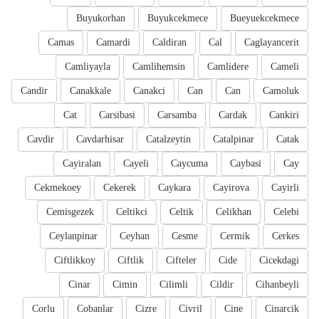
Buyukorhan
Buyukcekmece
Bueyuekcekmece
Camas
Camardi
Caldiran
Cal
Caglayancerit
Camliyayla
Camlihemsin
Camlidere
Cameli
Candir
Canakkale
Canakci
Can
Can
Camoluk
Cat
Carsibasi
Carsamba
Cardak
Cankiri
Cavdir
Cavdarhisar
Catalzeytin
Catalpinar
Catak
Cayiralan
Cayeli
Caycuma
Caybasi
Cay
Cekmekoey
Cekerek
Caykara
Cayirova
Cayirli
Cemisgezek
Celtikci
Celtik
Celikhan
Celebi
Ceylanpinar
Ceyhan
Cesme
Cermik
Cerkes
Ciftlikkoy
Ciftlik
Cifteler
Cide
Cicekdagi
Cinar
Cimin
Cilimli
Cildir
Cihanbeyli
Corlu
Cobanlar
Cizre
Civril
Cine
Cinarcik