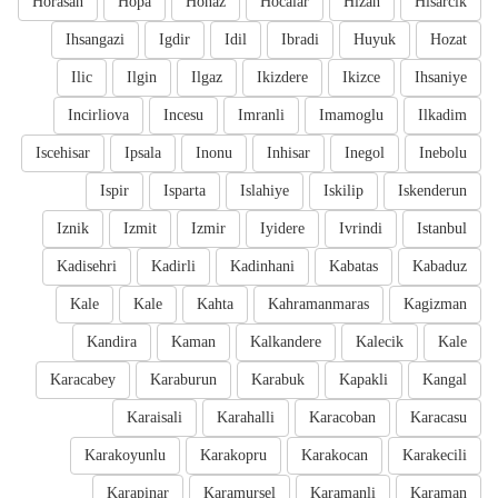
Horasan
Hopa
Honaz
Hocalar
Hizan
Hisarcik
Ihsangazi
Igdir
Idil
Ibradi
Huyuk
Hozat
Ilic
Ilgin
Ilgaz
Ikizdere
Ikizce
Ihsaniye
Incirliova
Incesu
Imranli
Imamoglu
Ilkadim
Iscehisar
Ipsala
Inonu
Inhisar
Inegol
Inebolu
Ispir
Isparta
Islahiye
Iskilip
Iskenderun
Iznik
Izmit
Izmir
Iyidere
Ivrindi
Istanbul
Kadisehri
Kadirli
Kadinhani
Kabatas
Kabaduz
Kale
Kale
Kahta
Kahramanmaras
Kagizman
Kandira
Kaman
Kalkandere
Kalecik
Kale
Karacabey
Karaburun
Karabuk
Kapakli
Kangal
Karaisali
Karahalli
Karacoban
Karacasu
Karakoyunlu
Karakopru
Karakocan
Karakecili
Karapinar
Karamursel
Karamanli
Karaman