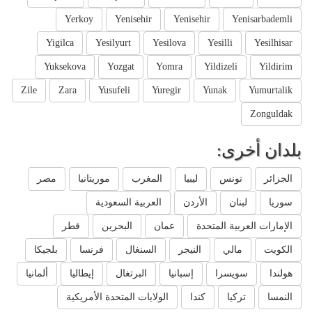
Yerkoy
Yenisehir
Yenisehir
Yenisarbademli
Yigilca
Yesilyurt
Yesilova
Yesilli
Yesilhisar
Yuksekova
Yozgat
Yomra
Yildizeli
Yildirim
Zile
Zara
Yusufeli
Yuregir
Yunak
Yumurtalik
Zonguldak
بلدان أخرى:
الجزائر
تونس
ليبيا
المغرب
موريتانيا
مصر
سوريا
لبنان
الأردن
العربية السعودية
الإمارات العربية المتحدة
عمان
البحرين
قطر
الكويت
مالي
النيجر
السنغال
فرنسا
بلجيكا
هولندا
سويسرا
إسبانيا
البرتغال
إيطاليا
ألمانيا
النمسا
تركيا
كندا
الولايات المتحدة الأمريكية