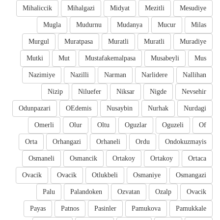
Mihaliccik
Mihalgazi
Midyat
Mezitli
Mesudiye
Mugla
Mudurnu
Mudanya
Mucur
Milas
Murgul
Muratpasa
Muratli
Muratli
Muradiye
Mutki
Mut
Mustafakemalpasa
Musabeyli
Mus
Nazimiye
Nazilli
Narman
Narlidere
Nallihan
Nizip
Niluefer
Niksar
Nigde
Nevsehir
Odunpazari
OEdemis
Nusaybin
Nurhak
Nurdagi
Omerli
Olur
Oltu
Oguzlar
Oguzeli
Of
Orta
Orhangazi
Orhaneli
Ordu
Ondokuzmayis
Osmaneli
Osmancik
Ortakoy
Ortakoy
Ortaca
Ovacik
Ovacik
Otlukbeli
Osmaniye
Osmangazi
Palu
Palandoken
Ozvatan
Ozalp
Ovacik
Payas
Patnos
Pasinler
Pamukova
Pamukkale