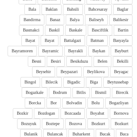
Bala
Baklan
Bahsili
Bahcesaray
Baglar
Bandirma
Banaz
Balya
Baliseyh
Balikesir
Basmakci
Baskil
Baskale
Basciftlik
Bartin
Bayat
Bayat
Battalgazi
Batman
Basyayla
Bayramoren
Bayramic
Bayrakli
Baykan
Bayburt
Besni
Besiri
Besikduzu
Belen
Bekilli
Beysehir
Beypazari
Beylikova
Beyagac
Bingol
Bilecik
Bigadic
Biga
Beytussebap
Bogazkale
Bodrum
Bitlis
Bismil
Birecik
Borcka
Bor
Bolvadin
Bolu
Bogazliyan
Bozkir
Bozdogan
Bozcaada
Boyabat
Bornova
Bozuyuk
Boztepe
Bozova
Bozkurt
Bozkurt
Bulanik
Bulancak
Buharkent
Bucak
Buca