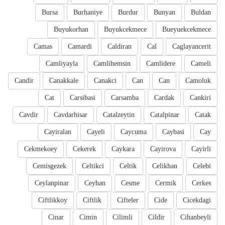
Bursa
Burhaniye
Burdur
Bunyan
Buldan
Buyukorhan
Buyukcekmece
Bueyuekcekmece
Camas
Camardi
Caldiran
Cal
Caglayancerit
Camliyayla
Camlihemsin
Camlidere
Cameli
Candir
Canakkale
Canakci
Can
Can
Camoluk
Cat
Carsibasi
Carsamba
Cardak
Cankiri
Cavdir
Cavdarhisar
Catalzeytin
Catalpinar
Catak
Cayiralan
Cayeli
Caycuma
Caybasi
Cay
Cekmekoey
Cekerek
Caykara
Cayirova
Cayirli
Cemisgezek
Celtikci
Celtik
Celikhan
Celebi
Ceylanpinar
Ceyhan
Cesme
Cermik
Cerkes
Ciftlikkoy
Ciftlik
Cifteler
Cide
Cicekdagi
Cinar
Cimin
Cilimli
Cildir
Cihanbeyli