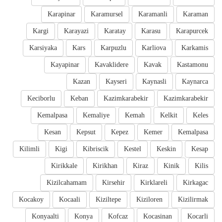
Karapinar
Karamursel
Karamanli
Karaman
Kargi
Karayazi
Karatay
Karasu
Karapurcek
Karsiyaka
Kars
Karpuzlu
Karliova
Karkamis
Kayapinar
Kavaklidere
Kavak
Kastamonu
Kazan
Kayseri
Kaynasli
Kaynarca
Keciborlu
Keban
Kazimkarabekir
Kazimkarabekir
Kemalpasa
Kemaliye
Kemah
Kelkit
Keles
Kesan
Kepsut
Kepez
Kemer
Kemalpasa
Kilimli
Kigi
Kibriscik
Kestel
Keskin
Kesap
Kirikkale
Kirikhan
Kiraz
Kinik
Kilis
Kizilcahamam
Kirsehir
Kirklareli
Kirkagac
Kocakoy
Kocaali
Kiziltepe
Kiziloren
Kizilirmak
Konyaalti
Konya
Kofcaz
Kocasinan
Kocarli