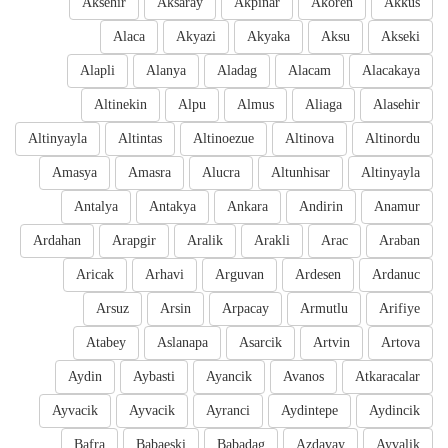
Aksehir
Aksaray
Akpinar
Akoren
Akkus
Alaca
Akyazi
Akyaka
Aksu
Akseki
Alapli
Alanya
Aladag
Alacam
Alacakaya
Altinekin
Alpu
Almus
Aliaga
Alasehir
Altinyayla
Altintas
Altinoezue
Altinova
Altinordu
Amasya
Amasra
Alucra
Altunhisar
Altinyayla
Antalya
Antakya
Ankara
Andirin
Anamur
Ardahan
Arapgir
Aralik
Arakli
Arac
Araban
Aricak
Arhavi
Arguvan
Ardesen
Ardanuc
Arsuz
Arsin
Arpacay
Armutlu
Arifiye
Atabey
Aslanapa
Asarcik
Artvin
Artova
Aydin
Aybasti
Ayancik
Avanos
Atkaracalar
Ayvacik
Ayvacik
Ayranci
Aydintepe
Aydincik
Bafra
Babaeski
Babadag
Azdavay
Ayvalik