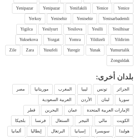
Yenipazar
Yenipazar
Yenifakili
Yenice
Yenice
Yerkoy
Yenisehir
Yenisehir
Yenisarbademli
Yigilca
Yesilyurt
Yesilova
Yesilli
Yesilhisar
Yuksekova
Yozgat
Yomra
Yildizeli
Yildirim
Zile
Zara
Yusufeli
Yuregir
Yunak
Yumurtalik
Zonguldak
بلدان أخرى:
الجزائر
تونس
ليبيا
المغرب
موريتانيا
مصر
سوريا
لبنان
الأردن
العربية السعودية
الإمارات العربية المتحدة
عمان
البحرين
قطر
الكويت
مالي
النيجر
السنغال
فرنسا
بلجيكا
هولندا
سويسرا
إسبانيا
البرتغال
إيطاليا
ألمانيا