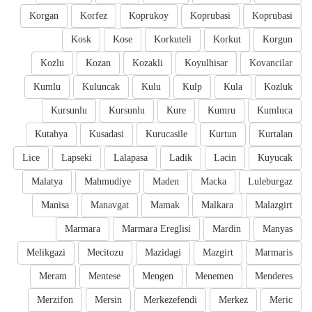
Korgan
Korfez
Koprukoy
Koprubasi
Koprubasi
Kosk
Kose
Korkuteli
Korkut
Korgun
Kozlu
Kozan
Kozakli
Koyulhisar
Kovancilar
Kumlu
Kuluncak
Kulu
Kulp
Kula
Kozluk
Kursunlu
Kursunlu
Kure
Kumru
Kumluca
Kutahya
Kusadasi
Kurucasile
Kurtun
Kurtalan
Lice
Lapseki
Lalapasa
Ladik
Lacin
Kuyucak
Malatya
Mahmudiye
Maden
Macka
Luleburgaz
Manisa
Manavgat
Mamak
Malkara
Malazgirt
Marmara
Marmara Ereglisi
Mardin
Manyas
Melikgazi
Mecitozu
Mazidagi
Mazgirt
Marmaris
Meram
Mentese
Mengen
Menemen
Menderes
Merzifon
Mersin
Merkezefendi
Merkez
Meric