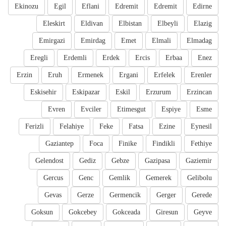
Ekinozu
Egil
Eflani
Edremit
Edremit
Edirne
Eleskirt
Eldivan
Elbistan
Elbeyli
Elazig
Emirgazi
Emirdag
Emet
Elmali
Elmadag
Eregli
Erdemli
Erdek
Ercis
Erbaa
Enez
Erzin
Eruh
Ermenek
Ergani
Erfelek
Erenler
Eskisehir
Eskipazar
Eskil
Erzurum
Erzincan
Evren
Evciler
Etimesgut
Espiye
Esme
Ferizli
Felahiye
Feke
Fatsa
Ezine
Eynesil
Gaziantep
Foca
Finike
Findikli
Fethiye
Gelendost
Gediz
Gebze
Gazipasa
Gaziemir
Gercus
Genc
Gemlik
Gemerek
Gelibolu
Gevas
Gerze
Germencik
Gerger
Gerede
Goksun
Gokcebey
Gokceada
Giresun
Geyve