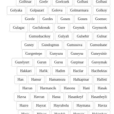
Golhisar
Goele
Goelcuek
Golbasi
Golbasi
Golyaka
Golpazari
Golova
Golmarmara
Golkoy
Gorele
Gordes
Gonen
Gonen
Goemec
Gulagac
Guclukonak
Guce
Goynuk
Goynucek
Gumushacikoy
Gulyali
Gulsehir
Gulnar
Guney
Gundogmus
Gumusova
Gumushane
Gurgentepe
Gunyuzu
Guneysu
Guneysinir
Guzelyurt
Gurun
Gursu
Gurpinar
Guroymak
Hakkari
Hafik
Hadim
Hacilar
Hacibektas
Han
Hamur
Hamamozu
Halkapinar
Halfeti
Harran
Harmancik
Hanonu
Hani
Hanak
Havsa
Havran
Hassa
Hasankeyf
Hasanbeyli
Hazro
Hayrat
Hayrabolu
Haymana
Havza