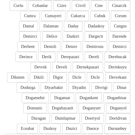
Corlu
Cobanlar
Cizre
Civril
Cine
Cinarcik
Cumra
Cumayeri
Cukurca
Cubuk
Corum
Damal
Dalaman
Daday
Dadaskoy
Cungus
Demirci
Delice
Dazkiri
Dargecit
Darende
Derbent
Denizli
Demre
Demirozu
Demirci
Derince
Derik
Derepazari
Dereli
Derebucak
Devrek
Develi
Dernekpazari
Derinkuyu
Dikmen
Dikili
Digor
Dicle
Dicle
Devrekani
Dodurga
Diyarbakir
Diyadin
Divrigi
Dinar
Dogansehir
Dogansar
Dogankent
Doganhisar
Domanic
Dogubayazit
Doganyurt
Doganyol
Duragan
Dumlupinar
Doertyol
Dortdivan
Eceabat
Duzkoy
Duzici
Duezce
Dursunbey