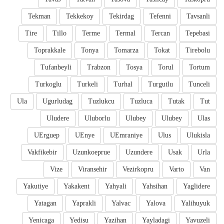
Tekman
Tekkekoy
Tekirdag
Tefenni
Tavsanli
Tire
Tillo
Terme
Termal
Tercan
Tepebasi
Toprakkale
Tonya
Tomarza
Tokat
Tirebolu
Tufanbeyli
Trabzon
Tosya
Torul
Tortum
Turkoglu
Turkeli
Turhal
Turgutlu
Tunceli
Ula
Ugurludag
Tuzlukcu
Tuzluca
Tutak
Tut
Uludere
Uluborlu
Ulubey
Ulubey
Ulas
UErguep
UEnye
UEmraniye
Ulus
Ulukisla
Vakfikebir
Uzunkoeprue
Uzundere
Usak
Urla
Vize
Viransehir
Vezirkopru
Varto
Van
Yakutiye
Yakakent
Yahyali
Yahsihan
Yaglidere
Yatagan
Yaprakli
Yalvac
Yalova
Yalihuyuk
Yenicaga
Yedisu
Yazihan
Yayladagi
Yavuzeli