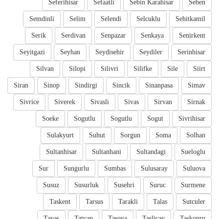
Seferihisar
Sefaatli
Sebin Karahisar
Seben
Semdinli
Selim
Selendi
Selcuklu
Sehitkamil
Serik
Serdivan
Senpazar
Senkaya
Senirkent
Seyitgazi
Seyhan
Seydisehir
Seydiler
Serinhisar
Silvan
Silopi
Silivri
Silifke
Sile
Siirt
Siran
Sinop
Sindirgi
Sincik
Sinanpasa
Simav
Sivrice
Siverek
Sivasli
Sivas
Sirvan
Sirnak
Soeke
Sogutlu
Sogutlu
Sogut
Sivrihisar
Sulakyurt
Suhut
Sorgun
Soma
Solhan
Sultanhisar
Sultanhani
Sultandagi
Sueloglu
Sur
Sungurlu
Sumbas
Sulusaray
Suluova
Susuz
Susurluk
Susehri
Suruc
Surmene
Taskent
Tarsus
Tarakli
Talas
Sutculer
Tavas
Tatvan
Tasova
Taslicay
Taskopru