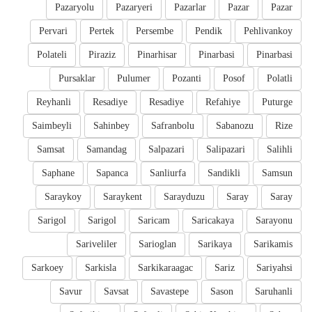
Pazaryolu
Pazaryeri
Pazarlar
Pazar
Pazar
Pervari
Pertek
Persembe
Pendik
Pehlivankoy
Polateli
Piraziz
Pinarhisar
Pinarbasi
Pinarbasi
Pursaklar
Pulumer
Pozanti
Posof
Polatli
Reyhanli
Resadiye
Resadiye
Refahiye
Puturge
Saimbeyli
Sahinbey
Safranbolu
Sabanozu
Rize
Samsat
Samandag
Salpazari
Salipazari
Salihli
Saphane
Sapanca
Sanliurfa
Sandikli
Samsun
Saraykoy
Saraykent
Sarayduzu
Saray
Saray
Sarigol
Sarigol
Saricam
Saricakaya
Sarayonu
Sariveliler
Sarioglan
Sarikaya
Sarikamis
Sarkoey
Sarkisla
Sarkikaraagac
Sariz
Sariyahsi
Savur
Savsat
Savastepe
Sason
Saruhanli