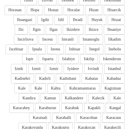
Hinis
Hilvan
Hendek
Hemsin
Hekimhan
Horasan
Hopa
Honaz
Hocalar
Hizan
Hisarcik
Ihsangazi
Igdir
Idil
Ibradi
Huyuk
Hozat
Ilic
Ilgin
Ilgaz
Ikizdere
Ikizce
Ihsaniye
Incirliova
Incesu
Imranli
Imamoglu
Ilkadim
Iscehisar
Ipsala
Inonu
Inhisar
Inegol
Inebolu
Ispir
Isparta
Islahiye
Iskilip
Iskenderun
Iznik
Izmit
Izmir
Iyidere
Ivrindi
Istanbul
Kadisehri
Kadirli
Kadinhani
Kabatas
Kabaduz
Kale
Kale
Kahta
Kahramanmaras
Kagizman
Kandira
Kaman
Kalkandere
Kalecik
Kale
Karacabey
Karaburun
Karabuk
Kapakli
Kangal
Karaisali
Karahalli
Karacoban
Karacasu
Karakoyunlu
Karakopru
Karakocan
Karakecili